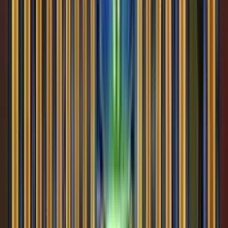
5.0
/5
Gioco Gratis
Tropicool 4
Add to
favorites
ELK Studios
•