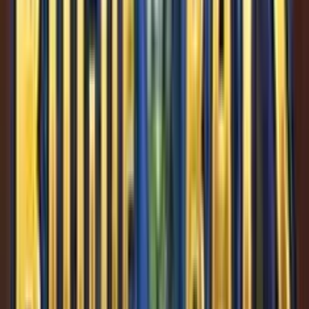
Gioco Gratis
Buggin
Add to
favorites
ELK Studios
•