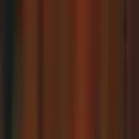
Il gioco è vietato ai minori e può causare dipendenza
patologica - probabilità di vincita
Slot Mania
Slot Mania
Slot Gratis
Slot Gratis
Nuove
Bar
VLT
Book of
Ra
Cleopatra
Egitto
Megaways
Oriente
Frutta
Pirati
Vampiri
Software
IGT
Novomatic
Capecod
WMG
Pragmatic Play
Big Time
Gaming
Play'n Go
Netent
Big Time Gaming
Tutti i provider