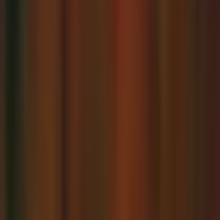
Soldi Veri
Elenco Casino AAMS
Casino Senza Deposito
Bonus Free
Spin
Migliori Bonus Benvenuto
Slot Online Soldi Veri
Guida
Guida Casino
Garanzie Licenza AAMS
Gioco
Responsabile
Registrazione Casinò AAMS
Blog
Slot Gratis
Nuove Slot
Soldi Veri
Menu