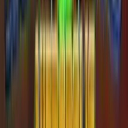
0.0
/5
Gioco Gratis
Cygnus 4
Add to
favorites
ELK Studios
•