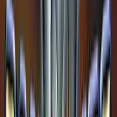
0.0
/5
HOT SLOT
Gioco Gratis
Mine Defender
Add to
favorites
ELK Studios
•