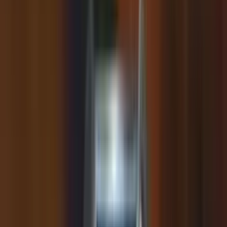
3.6
/5
Gioco Gratis
Nightmaker
Add to
favorites