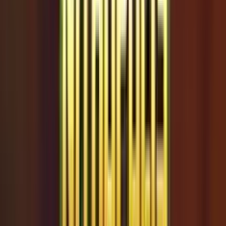
0.0
/5
Gioco Gratis
Pirots 4
Add to
favorites
ELK Studios
•