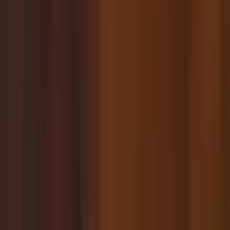
5.0
/5
Gioco Gratis
Gritty Kitty of Nitropolis