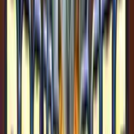
5.0
/5