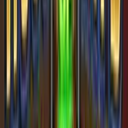
2.0
/5
Gioco Gratis
Wild Toro
Add to
favorites
ELK Studios
•