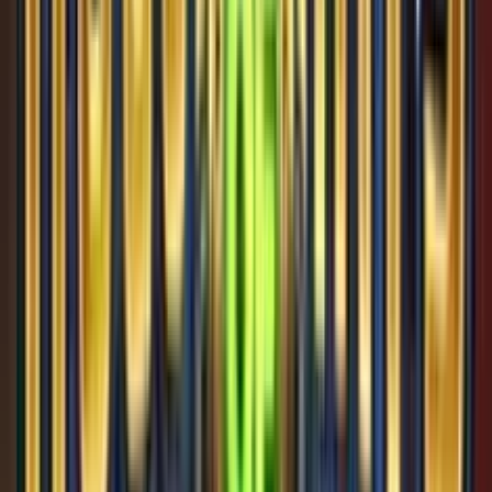
Catemple
Add to
favorites
ELK Studios
•