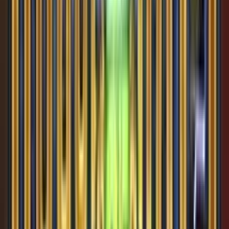
0.0
/5
Gioco Gratis