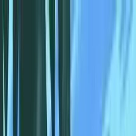
Il gioco è vietato ai minori e può causare dipendenza
patologica - probabilità di vincita
Slot Mania
Slot Mania
Slot Gratis
Slot Gratis
Nuove
Bar
VLT
Book of
Ra
Cleopatra
Egitto
Megaways
Oriente
Frutta
Pirati
Vampiri
Software
IGT
Novomatic
Capecod
WMG
Pragmatic Play
Big Time
Gaming
Play'n Go
Netent
Big Time Gaming
Tutti i provider