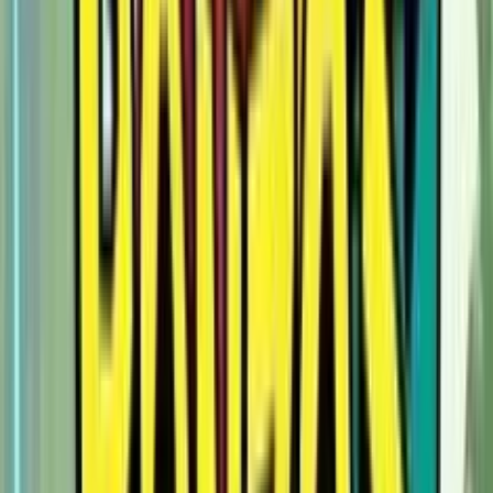
5.0
/5
Buffalo Toro Casino che offrono