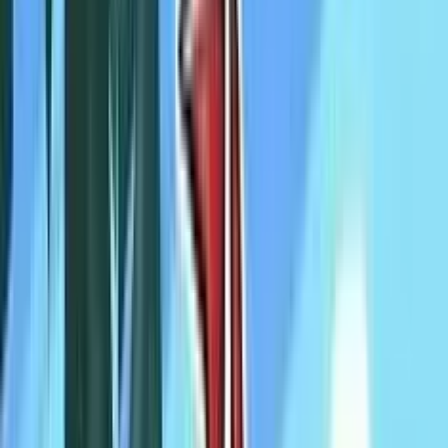
Slot Gratis
Slot Gratis
Nuove
Bar
VLT
Book of Ra
Cleopatra
Egitto
Megaways
Oriente
Frutta
Pirati
Vampiri
Software
IGT
Novomatic
Capecod
WMG
Pragmatic Play
Big Time Gaming
Play'n Go
Netent
Big Time Gaming