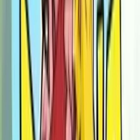
Add to
favorites
ELK Studios
•