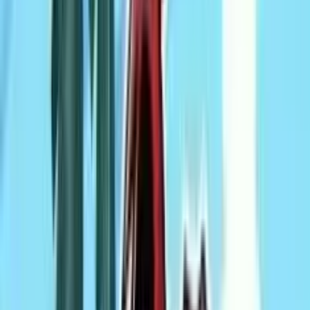
Soldi Veri
I miei giochi preferiti
Nessuna slot preferita ancora
Inizia ad aggiungere slot ai tuoi preferiti!
home
/
Slot Gratis
/
Buffalo Toro
Buffalo Toro
da
ELK Studios