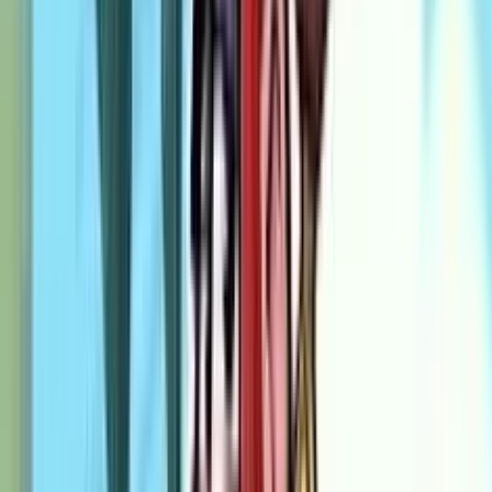
4.5
/5
•
2
ratings
Soldi Veri
Add to
favorites
Soldi Veri
Giochi dello stesso provider
HOT SLOT
Gioco Gratis
Poltava