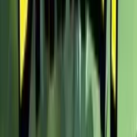
0
%
Casino Con Bonus Free Spin
StarCasino
50
Recensione