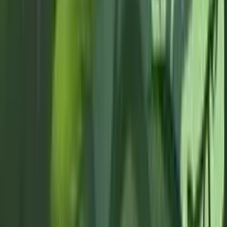
Starvegas
1000
Recensione
Leovegas
100
Recensione
Footer
Slot Mania è un sito web di giochi di casinò gratis, recensioni
di giochi e casinò online e divulgatore di informazioni relative
al mondo del gioco online. Slot Mania aderisce alle linee
guida e regolamentazione dettate da ADM e di conseguenza
produce contenuti in linea con le normative vigenti in Italia.