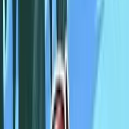
Soldi Veri
Elenco Casino AAMS
Casino Senza Deposito
Bonus Free
Spin
Migliori Bonus Benvenuto
Slot Online Soldi Veri
Guida
Guida Casino
Garanzie Licenza AAMS
Gioco
Responsabile
Registrazione Casinò AAMS
Blog
Slot Gratis
Nuove Slot
Soldi Veri
Menu