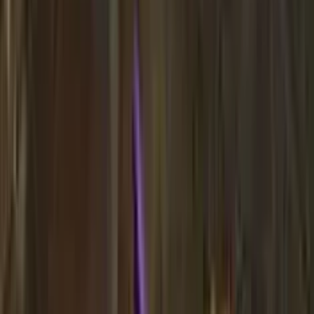
Tutti i provider
Soldi Veri
Elenco Casino AAMS
Casino Senza Deposito
Bonus Free Spin
Migliori Bonus Benvenuto
Slot Online Soldi Veri
Guida
Guida Casino
Garanzie Licenza AAMS
Gioco Responsabile
Registrazione Casinò AAMS
Blog
Link Rapidi
Slot Gratis
Nuove Slot