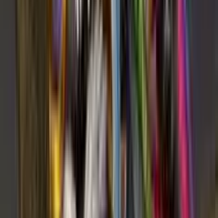
5.0
/5
HOT SLOT
Gioco Gratis
Pug Thugs of Nitropolis
Add to
favorites
ELK Studios
•