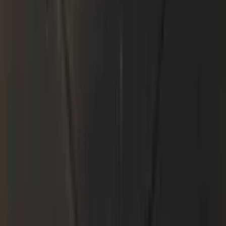
BIG Casino
200
Recensione
Starvegas
1000
Recensione
Leovegas
100
Recensione