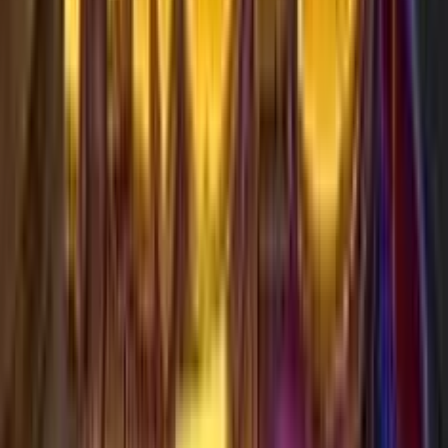
Valerio Sulfaro
Ruolo
:
Senior Copywriter
Esperienza
:
6+ Anni
Specializzazione
:
Recensioni Giochi
Esperto del mondo del gambling, Valerio è un Copywriter che
cerca di fornire ai suoi lettori un quadro più chiaro su giochi e
tematiche del momento. In passato ha collaborato con varie
testate legate al gioco ed è stato responsabile dei contenuti
di Betway.
Recensioni Utenti
0.0
/
5