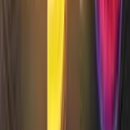
0
%
2