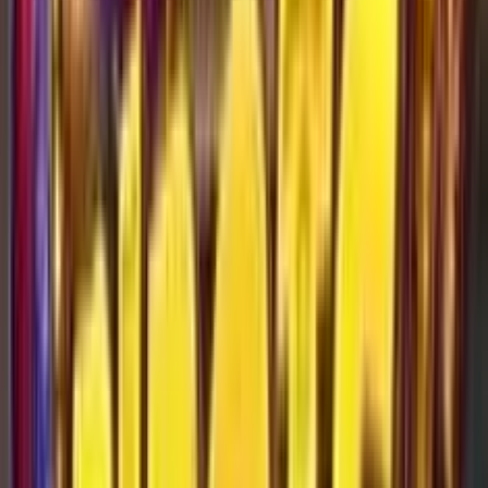
Flames of War:
ci sono altre tre opportunità di vincita con
questo gioco di slot. Se infatti arrivano sui rulli almeno tre
leoni bonus, questi si trasformano in sticky wild e danno
inizio alla funzione speciale denominata Flames of War, che
regala al giocatore tre giri gratuiti con cui provare a fare il
colpaccio.
Marching Reels:
durante questa funzione, attivabile con
almeno 4 simboli dei soldati su una fila, vengono attivati dei
respin quando un simbolo del militare (o più) va sulla destra
dei rulli. Questa funzione prosegue finché non si raggiunge il
rullo numero 5, oppure se non arrivano nuovi simboli del
militare. Una funzione all’apparenza complicata, ma che una
volta compresa può regalare al giocatore delle soddisfazioni
non di poco conto.
Autoplay:
funzione ideale per chi vuol dar ritmo alla propria
esperienza di gioco e non vuol cliccare ogni volta sul tasto
per girare i rulli. Non regala nulla in particolare in termini di
vincita, ma di sicuro rende l’esperienza su Poltava più
personalizzabile e autentica.
Alternative simili a Poltava