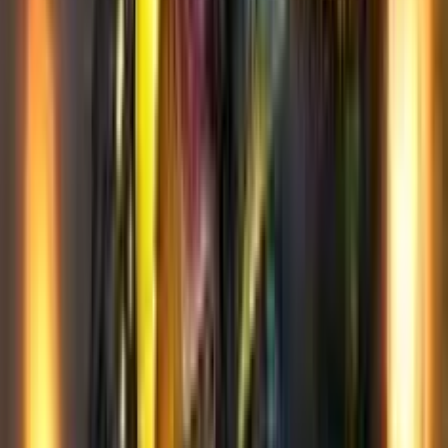
5.0
/5
HOT SLOT
Gioco Gratis
Pirots 5
Add to
favorites
ELK Studios
•