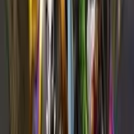
5.0
/5
HOT SLOT
Gioco Gratis
Buggin
Add to
favorites
ELK Studios
•