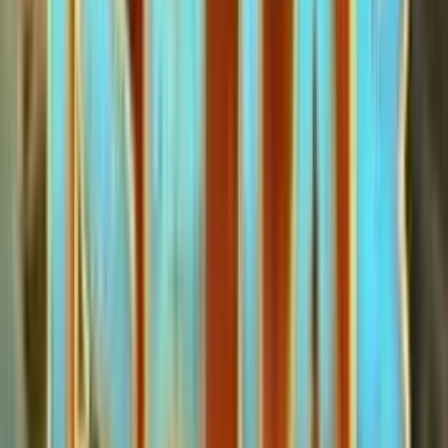
La slot machine Malice prevede un tema ispirato alla celebre
fiaba di Alice nel Paese delle Meraviglie di cui ne rappresenta
alcuni degli elementi principali come il Bianconiglio e la
Regina di Cuori, e un sistema di gioco con 5 rulli sui quali
sono sempre attive 25 linee di puntata. La slot prevede
inoltre la possibilità di comporre combinazioni vincenti con
premi fino a 100.000 gettoni e tre diversi simboli speciali, il
wild, lo scatter, e il bonus, associati rispettivamente alla
funzione di jolly, a un bonus free spins con 10 giocate
gratuite, e a un bonus game con premi casuali.
Malice Slot Machine Gratis: recensione
Ispirata la celebre fiaba di Alice nel Paese delle Meraviglie, la
slot machine Malice ne ripercorre la trama attraverso simboli
con personaggi come il Bianconiglio e la Regina di Cuori, e
simboli con tazze con del liquido misterioso e pozioni
magiche.
Le regole di gioco previste dalla slot machine Malice invece
prevedono 5 rulli sui quali sono attive 25 linee di puntata
fisse, e la possibilità per il giocatore di comporre