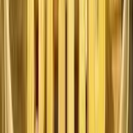
Arizona
Add to
favorites
Cristaltec
•