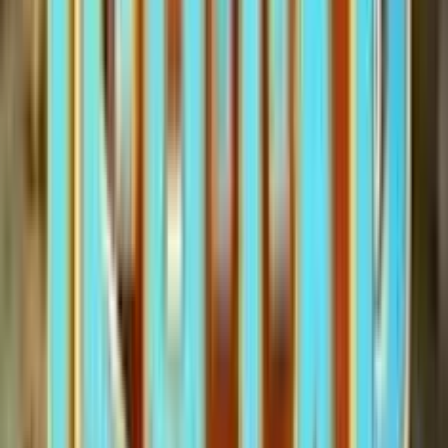
accredita
come bon
reale con
requisito 
puntata 1
di diventa
prelevabili
Malice Slot Machine