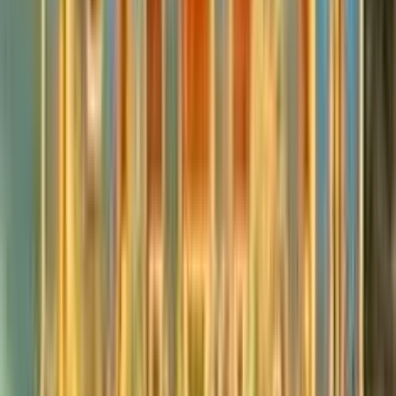
chiavi per poter aprire un forziere. Il simbolo scatter invece
consente di attivare un bonus free spins con 10 giocate
gratuite quando estratto in almeno tre posizioni qualsiasi dei
rulli. Il bonus prevede regole molto simili a quelle previste dal
gioco principale con i premi che però possono essere
incrementati in funzione del numero di scatter estratti. Con tre
scatter il giocatore ottiene un moltiplicatore 1x che non
modifica quindi i premi associati alle singole combinazioni
vincenti, con quattro scatter ottiene un moltiplicatore 2x che
raddoppia tutti i premi vinti e infine con cinque scatter un
moltiplicatore 3x che triplica i premi ottenuti durante il bonus.
Domande Frequenti
Quali sono i premi in palio con la slot machine Malice?
La slot prevede premi per singola combinazione che
possono raggiungere i 100000 gettoni.
Quali sono i simboli bonus della slot machine Malice?
La slot prevede tre simboli speciali, il Wild, il bonus, e lo