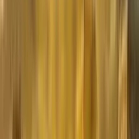
Soldi Veri
I miei giochi preferiti
Nessuna slot preferita ancora
Inizia ad aggiungere slot ai tuoi preferiti!
home
/
Slot Gratis
/
Malice
Malice
da
Cristaltec