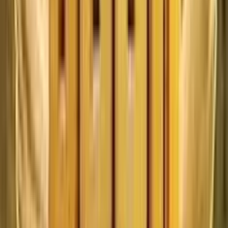
0.0
/5
Malice Casino che offrono questo
gioco