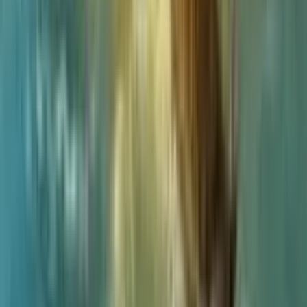
0
%
4