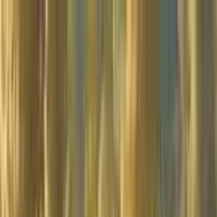
Il gioco è vietato ai minori e può causare dipendenza
patologica - probabilità di vincita
Slot Mania
Slot Mania
Slot Gratis
Slot Gratis
Nuove
Bar
VLT
Book of
Ra
Cleopatra
Egitto
Megaways
Oriente
Frutta
Pirati
Vampiri
Software
IGT
Novomatic
Capecod
WMG
Pragmatic Play
Big Time
Gaming
Play'n Go
Netent
Big Time Gaming
Tutti i provider