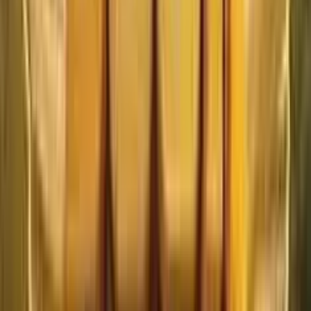
Bon
Casinò Online
Voto Utenti
Benve