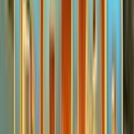
combinazioni vincenti con premi fino a 100000 gettoni
estraendo simboli uguali in almeno tre posizioni di una
singola linea e di altrettanti rulli adiacenti partendo dalla
sinistra dello schermo e procedendo verso destra.
La slot machine Malice prevede tre simboli speciali, il wild, il
bonus, e lo scatter, che raffigurano rispettivamente quattro
carte da gioco, un fungo, e una tazza con del liquido rosso. Il
primo dei simboli speciali, il wild, si comporta come classico
jolly e può quindi assumere il valore degli altri simboli di
gioco in modo da aumentare le probabilità di comporre delle
combinazioni vincenti quando presente sui rulli. Il giocatore
non può comporre quindi delle combinazioni vincenti
composte da soli simboli Wild o utilizzare questo simbolo
per sostituire i simboli speciali bonus e scatter. Il simbolo
bonus invece può essere utilizzato per attivare il bonus game
della slot quando estratto in particolare in 3, 4 o 5 posizioni
dei rulli in una giocata. Il bonus consiste in due livelli durante i
quali il giocatore deve effettuare delle scelte per poter
ottenere dei premi casuali. Il giocatore ha a sua disposizione
uno, due o tre tentativi in funzione del numero di simboli
bonus che hanno portato all'attivazione della funzione. Nel
primo livello il giocatore deve scegliere tra alcune porte
chiuse mentre nel secondo livello deve scegliere tra alcune