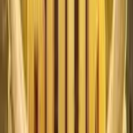
0.0
/5
Gioco Gratis
Book of Ishtar
Add to
favorites
Cristaltec
•