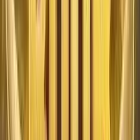
2.0
/5
Gioco Gratis
Ork
Add to
favorites
Cristaltec
•