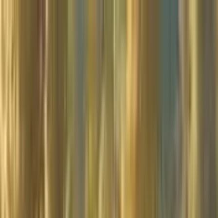
Il gioco è vietato ai minori e può causare dipendenza
patologica - probabilità di vincita
Slot Mania
Slot Mania
Slot Gratis
Slot Gratis
Nuove
Bar
VLT
Book of
Ra
Cleopatra
Egitto
Megaways
Oriente
Frutta
Pirati
Vampiri
Software
IGT
Novomatic
Capecod
WMG
Pragmatic Play
Big Time
Gaming
Play'n Go
Netent
Big Time Gaming
Tutti i provider