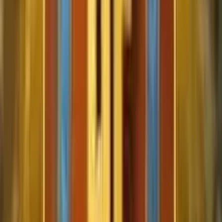
Bonus
Benvenut
5000€ Bo
Ricarica
Re
di Giocata
Bonus
progressi
ottenibile
base
dell'impor
giocato. P
#
2
riscattare 
bonus bi