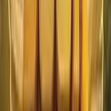
Magic Illusion The Show Casino che
offrono questo gioco
Bon
Casinò Online
Voto Utenti
Benve