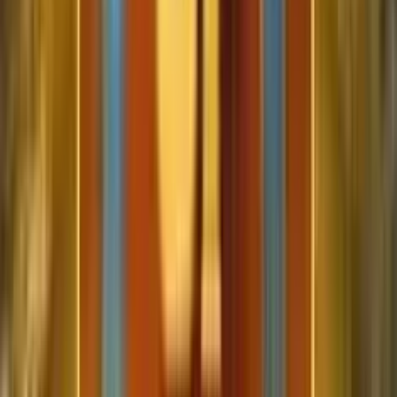
4.0
/5
•
(
2
Voti
)
rigiocarlo
Betflag
Recensione
volta.
Requisit
Giocata
Bonus
progressi
ottenibile
base
dell'impor
giocato. P
riscattare 
bonus bi
rigiocarlo
volta.