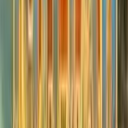
sono anche uno sfondo di colore rosso scuro, un mago molto
misterioso e, sul bordo superiore, delle decorazioni di color
oro che trasmettono quel senso di eleganza e mistero tipico
di queste ambientazioni. Magic Illusion The Show vuol farci
vivere un qualcosa di colorato, vivace e che ci trasmetta tanta
azione e divertimento. I dettagli sono curati e c’è un equilibrio
cromatico che rende le cose gradevoli alla vista. I simboli
della slot includono un tendone (che paga 200x), un mago
(40x), un assistente (30x), una cassaforte (20x), un cappello
(8x), e poi i simboli delle carte da gioco che valgono meno. Il
pezzo forte però sta per arrivare, ovvero le funzioni speciali!
Scopri tutto quello che c’è da sapere nel prossimo paragrafo.
Funzioni speciali e bonus
Riflettore:
se appare un riflettore sullo schermo della slot
Magic Illusion The Show, significa che un simbolo standard
del gioco viene trasformato in wild oppure scatter.
Wild:
questo simbolo speciale del gioco è la sfera magica
con la scritta “Wild”. Se arriva sui rulli ha la facoltà di
trasformarsi in qualsiasi simbolo presente (ad eccezione
ovviamente del simbolo scatter).