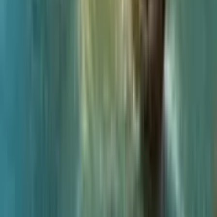
Valerio Sulfaro
Ruolo
:
Senior Copywriter
Esperienza
:
6+ Anni
Specializzazione
:
Recensioni Giochi
Esperto del mondo del gambling, Valerio è un Copywriter che
cerca di fornire ai suoi lettori un quadro più chiaro su giochi e
tematiche del momento. In passato ha collaborato con varie
testate legate al gioco ed è stato responsabile dei contenuti
di Betway.
Recensioni Utenti
0.0
/
5
Basato su
0
Recensione