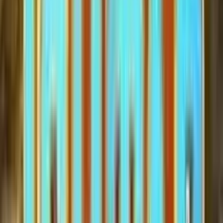
Bonus
Benvenut
1500€ Bo
Ricarica 
Free Spin
FS
Requisi
Giocata
vincite ge
vengono
accredita
come bon
reale con
#
3
requisito 
puntata 1
4.0
/5
•
(
1
Voti
)
di diventa
Leovegas
Recensione
prelevabili
Requisit