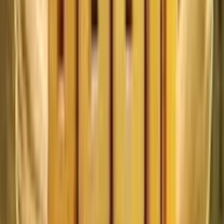
0.0
/5