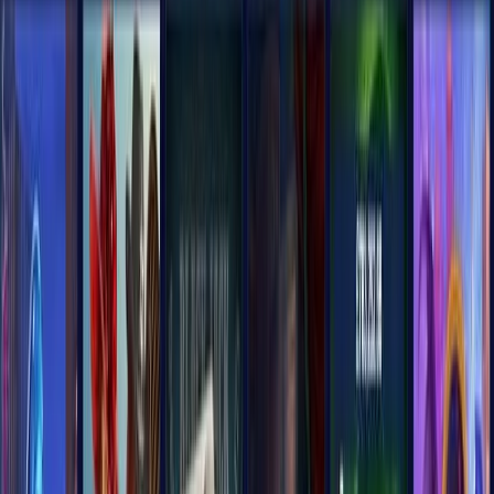
4.0
/5