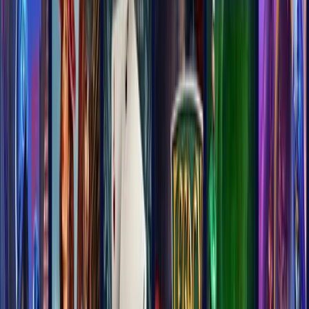
Gioco Gratis
Roadquake
Add to
favorites
•