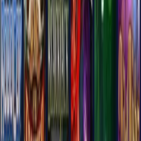
Nel settore del gioco online è molto più difficile riuscire a
mantenere i giocatori che acquisirli. Questo accade perché i
giocatori online sono volub...
Per Saperne di Più
Giada
Benazzi
18
Oct
,
2021
PVR, vietarli o limitarli rappresenta un danno per lo Stato
e per il gioco pubblico
Con l'avvento del Covid la vita è notevolmente cambiata e
questo ha avuto delle ripercussioni anche sul settore dei
consumi. I lockdown continuativi i...
Per Saperne di Più
Giada
Benazzi
8
Feb
,
2021
Perché il numero sette è così importante anche nel
mondo del gioco?