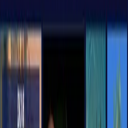
Tutti i provider
Soldi Veri
Elenco Casino AAMS
Casino Senza Deposito
Bonus Free Spin
Migliori Bonus Benvenuto
Slot Online Soldi Veri
Guida
Guida Casino
Garanzie Licenza AAMS
Gioco Responsabile
Registrazione Casinò AAMS
Blog
Link Rapidi
Slot Gratis
Nuove Slot