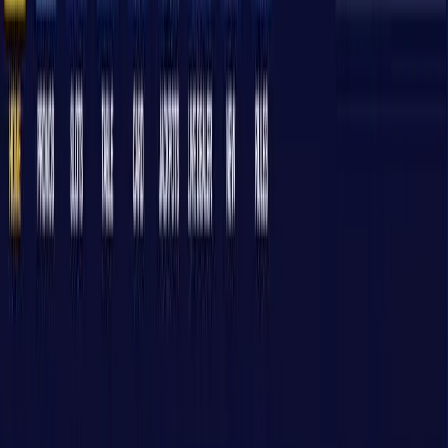
Slot Gratis
Slot Gratis
Nuove
Bar
VLT
Book of Ra
Cleopatra
Egitto
Megaways
Oriente
Frutta
Pirati
Vampiri
Software
IGT
Novomatic
Capecod
WMG
Pragmatic Play
Big Time Gaming
Play'n Go
Netent
Big Time Gaming