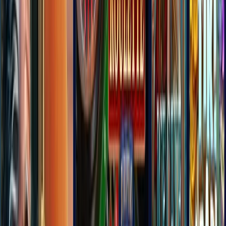
NEW SLOT
Gioco Gratis
Cosmic Clusters!
Add to
favorites
•