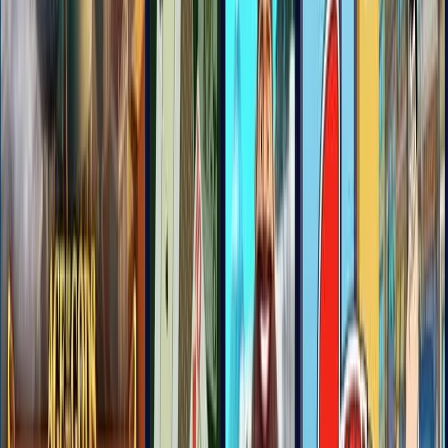
2.0
/5
HOT SLOT
Gioco Gratis
Pirots 5
Add to
favorites
•