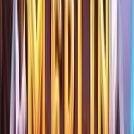
Fra quelle sempre attive citiamo
"
Invita un amico
": mette a disposizione dell'utente 30€ in
bonus game per ogni amico invitato ad iscriversi alla
piattaforma di LeoVegas (si possono invitare fino ad un
massimo di 3 amici). Per ogni amico che si iscrive inserendo
il "codice amico", apre un conto di gioco ed effettua un
deposito, l'utente riceverà un bonus del 100% sulla somma
che ha depositato, fino a 30€. Per ricevere il bonus, l'amico
dovrà provvedere ad effettuare il deposito entro 7 giorni dalla
data di registrazione.
"
Bonus Compleanno Casinò
": per approfittare di questa
offerta l'utente dovrà effettuare un deposito nel giorno del
suo compleanno. Riceverà un bonus del 100% fino ad un
massimo di 100€ che potrà utilizzare sulle slot machine in blu
ed i giochi TV. Il bonus viene erogato automaticamente entro
5 minuti dalla ricarica e si avranno a disposizione 7 giorni di
tempo per accettarlo e soddisfare i requisiti di puntata.
Ricordiamo che LeoVegas offre ai suoi utenti la possibilità di
entrare a far parte del suo
VIP Club
al quale si può accedere
automaticamente aprendo un conto di gioco ed effettuando il
primo deposito. Far parte del VIP Club offre numerosi