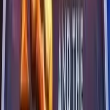
5.0
/5
HOT SLOT