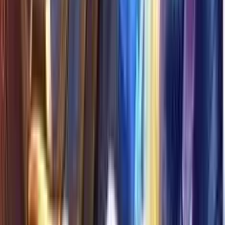
Benvenuto fino a 1.500 euro
,
più ulteriori 200
free spins
.
L'offerta include inoltre un Bonus Live Casinò con
caratteristiche simili al precedente.
Bonus di benvenuto senza deposito: 50 free
spins
La condizione per ottenere bonus di benvenuto senza
deposito di 50 free spins è la convalida del conto gioco,
attraverso l'invio della documentazione richiesta ed entro 48
dalla convalida stessa. I free spins potranno essere sulle slot
machine online Starburst, Gonzo's Quest e Finn and The Swirly
Spin.
Bonus sul primo deposito: fino a 1.500€ e 200
Free Spins
Il
Bonus di Benvenuto fino a 1.500€ + 200 Free Spins
viene suddiviso sui primi quattro depositi effettuati
dall'utente che dispone di 14 giorni dal momento della
registrazione per usufruire del Bonus in questione.
Per ricevere e attivare il bonus, bisogna effettuare un