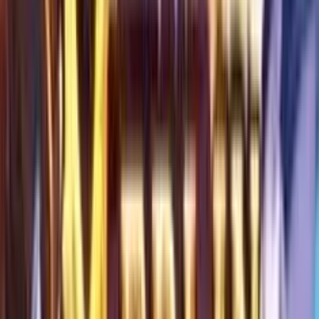
Bonus Terzo Deposito dell'80% fino a 500€
Bonus Quarto Deposito del 100% fino a 500€
Per sbloccare il Bonus Live Casinò,
il valore
corrispondente dovrà essere giocato 75 volte usando il
saldo disponibile
e non oltre 30 giorni dalla data del primo
deposito. Soddisfatto il Playthrough Rate e sbloccato il
bonus, l'utente riceverà l'importo sotto forma di bonus reale.
Il bonus reale dovrà essere scommesso almeno una volta sui
giochi ospitati dal Casinò Live per convertirlo in saldo
disponibile e poterne richiedere il prelievo. I giochi di
LeoVegas contribuiranno in percentuale diversa al
raggiungimento del requisito di scommessa: Live Games
100%, Slot 0%, Giochi da tavolo 0%, Video Poker 0%, Tutti gli
altri giochi 0%.
Promozioni di Leovegas Casino
Leovegas è attivo anche in fatto di promozioni
. Alcune di
queste hanno carattere permanente mentre altre sono attive
per periodi limitati di tempo o lanciate in particolari periodi
dell'anno.