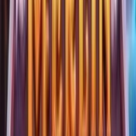
vantaggi tra i quali la ricezione di bonus da utilizzare sui vari
giochi ospitati sulla piattaforma.
Le migliori slot machine su LeoVegas
HOT SLOT
Gioco Gratis
Ronin's Honor
Add to
favorites
Play'n GO
•