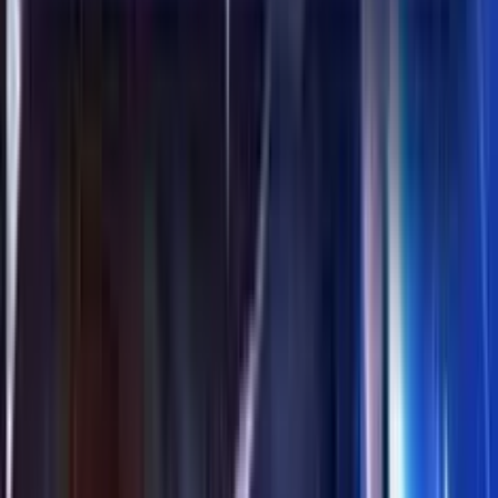
5.0
/5
HOT SLOT
Gioco Gratis
Love Joker
Add to
favorites
Play'n GO
•