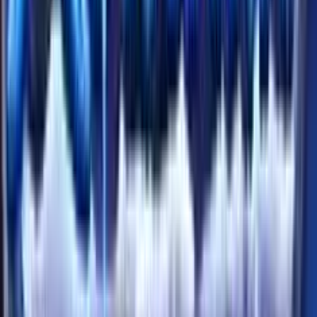
5.0
/5
HOT SLOT
Gioco Gratis
Mega Fortune
Add to
favorites
NetEnt
•