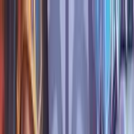
Il gioco è vietato ai minori e può causare dipendenza
patologica - probabilità di vincita
Slot Mania
Slot Mania
Slot Gratis
Slot Gratis
Nuove
Bar
VLT
Book of
Ra
Cleopatra
Egitto
Megaways
Oriente
Frutta
Pirati
Vampiri
Software
IGT
Novomatic
Capecod
WMG
Pragmatic Play
Big Time
Gaming
Play'n Go
Netent
Big Time Gaming
Tutti i provider