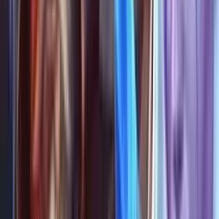
4.0
/5
•
1
rating
100 Free Spins Gratis + 1.500€ & 200 Free Spins Bonus
1500€ + 200 Free Spins
Bonus Ricarica
100 Giri Gratis
Senza Deposito
Accedere al Sito
Termini e Condizioni
Leovegas mette a disposizione degli utenti della piattaforma
100 free spins bonus senza deposito sulle slot Starburst,
Gonzo's Quest e Finn and The Swirly Spin e un Bonus di
Benvenuto fino a 1.500 euro, più ulteriori 200 free spins.
L'offerta include inoltre un Bonus Live Casinò con
caratteristiche simili al precedente.
Caratteristiche
Uno dei pochi casino ad offrire bonus per Live Games
Ottima selezione di slot Playtech
Eccellente bonus di benvenuto