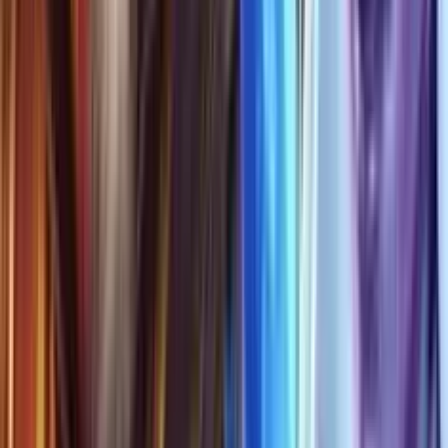
3.8
/
5
Leovegas si conferma uno tra i casinò online di
maggior successo degli ultimi anno. Oltre ad un
numero elevato di giochi e provider, tra cui
spiccano Netent e Playtech, Leovegas offre
bonus di benvenuto e promozioni molto generosi,
ed un servizio clienti di prim'ordine.
Pagamento