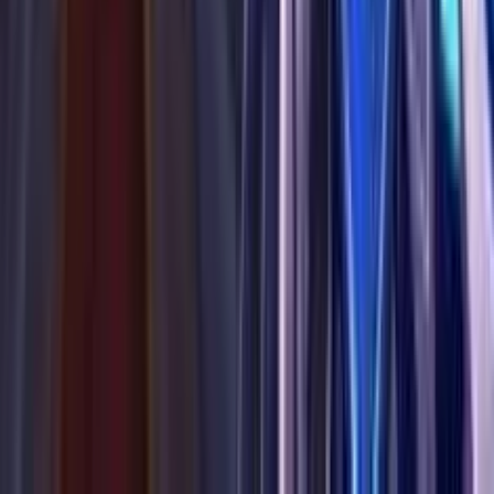
5.0
/5
HOT SLOT
Gioco Gratis
Merlin and Morgana
Add to
favorites
Play'n GO
•