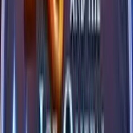
Gioco Gratis
Immortails of Egypt
Add to
favorites
Play'n GO
•