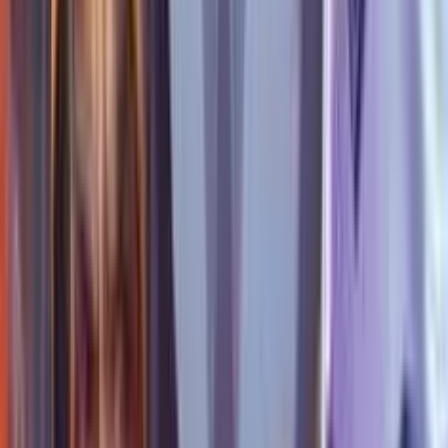
Slot Gratis
Slot Gratis
Nuove
Bar
VLT
Book of Ra
Cleopatra
Egitto
Megaways
Oriente
Frutta
Pirati
Vampiri
Software
IGT
Novomatic
Capecod
WMG
Pragmatic Play
Big Time Gaming
Play'n Go
Netent
Big Time Gaming