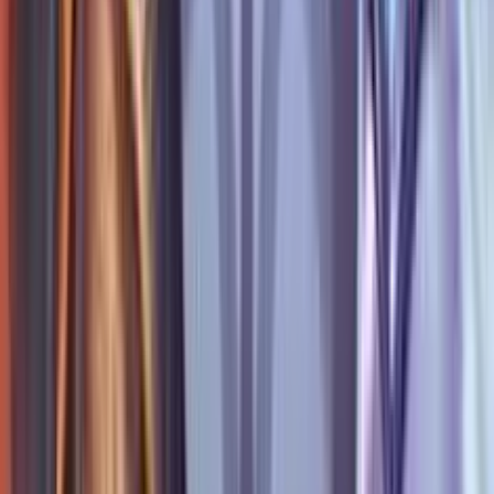
Soldi Veri
Elenco Casino AAMS
Casino Senza Deposito
Bonus Free
Spin
Migliori Bonus Benvenuto
Slot Online Soldi Veri
Guida
Guida Casino
Garanzie Licenza AAMS
Gioco
Responsabile
Registrazione Casinò AAMS
Blog
Slot Gratis
Nuove Slot
Soldi Veri
Menu