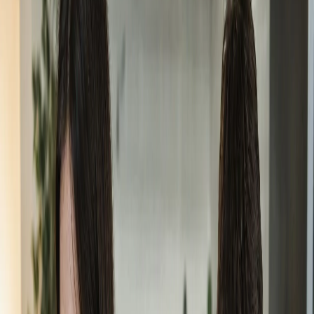
Soldi Veri
Elenco Casino AAMS
Casino Senza Deposito
Bonus Free
Spin
Migliori Bonus Benvenuto
Slot Online Soldi Veri
Guida
Guida Casino
Garanzie Licenza AAMS
Gioco
Responsabile
Registrazione Casinò AAMS
Blog
Slot Gratis
Nuove Slot
Soldi Veri
Menu