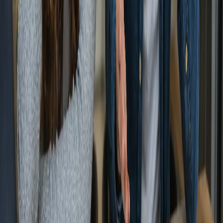
strategia vincente. Tutto ciò nasce dalla necessità di
proteggere e tutelare il cliente in un ambiente di gioco.
Il bonus senza deposito garanzia di
trasparenza
Molte aziende di casinò hanno individuato nel
bonus senza
deposito
uno strumento ideale per dimostrare la loro
trasparenza al cliente, riuscendo quindi a fidelizzarlo. Questa
promozione, infatti, permette al giocatore che si registra sulla
piattaforma di sfruttare il denaro messo a disposizione dal
casinò per provare a vincere con le
slot machine online
e gli
altri giochi da casinò. Di fatto, dunque, per il giocatore non
esiste «rischio d'impresa» perché gioca senza spendere
soldi suoi.
Si tratta di una strategia di marketing vincente anche da un
altro punto di vista. Dato che non rischia nulla, il giocatore è
più invogliato a provare i giochi messi a disposizione e, una
volta che ha esaurito il bonus, spesso decide di rimanere
sulla piattaforma per continuare a giocare.
I bonus senza deposito di solito possono essere di due