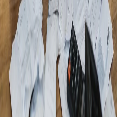
Giada Benazzi
Ruolo
:
Content Editor
Esperienza
:
5+ Anni
Specializzazione
:
Recensioni Casino e Giochi
Giada Benazzi, editor esperta nel settore del gambling,
unisco passione e precisione nell'analizzare e presentare i
trend più attuali del gioco d'azzardo.
Related Articles
Davide
Luciani