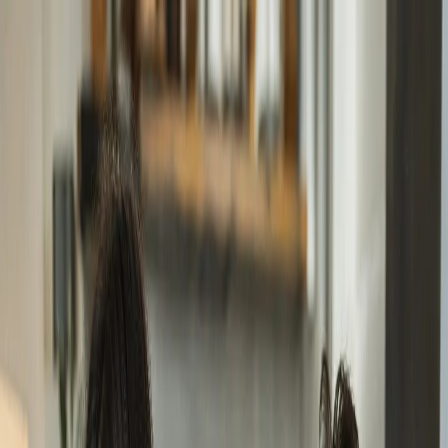
Il gioco è vietato ai minori e può causare dipendenza
patologica - probabilità di vincita
Slot Mania
Slot Mania
Slot Gratis
Slot Gratis
Nuove
Bar
VLT
Book of
Ra
Cleopatra
Egitto
Megaways
Oriente
Frutta
Pirati
Vampiri
Software
IGT
Novomatic
Capecod
WMG
Pragmatic Play
Big Time
Gaming
Play'n Go
Netent
Big Time Gaming
Tutti i provider