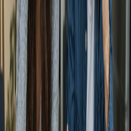
Il gioco d'azzardo è in costante crescita grazie ad alcune
strategie di marketing adottate dalle aziende. Ecco quali
Il gioco d'azzardo è ormai un'azienda consolidata in Italia. Il
2019 si era chiuso con una crescita del +12,4% rispetto al
2018, mentre i
casinò online
avevano portato in dote una
crescita del 17%. Con questi dati la speranza che il 2020
potesse segnare un'ulteriore crescita non era campata in aria
e in effetti i primi dati sono positivi. Nel
primo semestre del
2020
vi è stato un
aumento della spesa del 10%
rispetto
allo stesso semestre dello scorso anno. Questo dato va
spiegato anche con il lockdown che ha costretto le persone a
rimanere a casa. Non è un caso che il mese che ha fatto
registrare il trend più positivo sia quello di marzo. In quel
periodo la spesa totale è stata di 94 milioni di euro contro i
78 di febbraio e gli 82 di gennaio. Rispetto allo stesso
periodo di due anni fa si è registrato un aumento del +30%.
Infine, se si prende in considerazione il
periodo tra gennaio
e ottobre
di quest'anno la crescita è stata del 39,1% per un
totale di 938,6 milioni di euro.
Con questi dati viene da domandarsi quali siano le
sfide per
il futuro che l'industria dell'azzardo si spinge ad