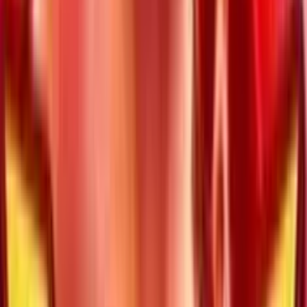
Requisiti di Giocata
50 Free Spin su The Dog House Megaways 1000 dopo la
verifica KYC, disponibili accedendo tramite app. Wagering 10x
entro 3 giorni.
GIOCA AL CASINÒ
Termini e Condizioni