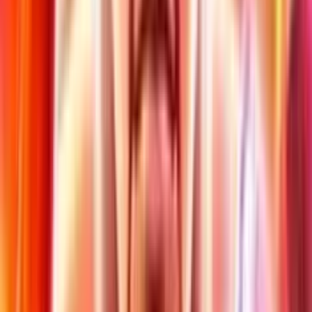
#
1
4.3
/
5
•
(
4
)
Recensione