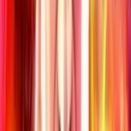
4.0
/5
Gioco Gratis
Boxing King
Add to
favorites
TaDa Gaming
•