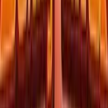
BIG Casino
200
Recensione
Starvegas
1000
Recensione
Leovegas
100
Recensione