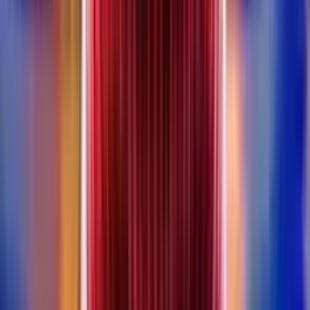
Slot Gratis
Slot Gratis
Nuove
Bar
VLT
Book of Ra
Cleopatra
Egitto
Megaways
Oriente
Frutta
Pirati
Vampiri
Software
IGT
Novomatic
Capecod
WMG
Pragmatic Play
Big Time Gaming
Play'n Go
Netent
Big Time Gaming