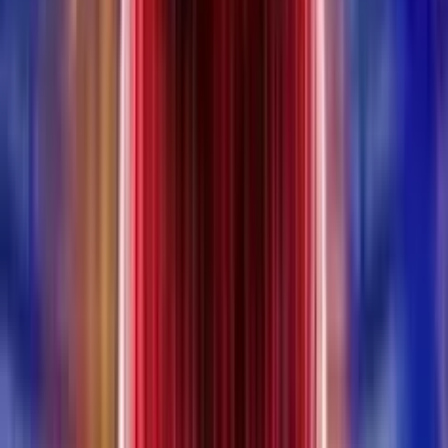
Soldi Veri
Elenco Casino AAMS
Casino Senza Deposito
Bonus Free
Spin
Migliori Bonus Benvenuto
Slot Online Soldi Veri
Guida
Guida Casino
Garanzie Licenza AAMS
Gioco
Responsabile
Registrazione Casinò AAMS
Blog
Slot Gratis
Nuove Slot
Soldi Veri
Menu