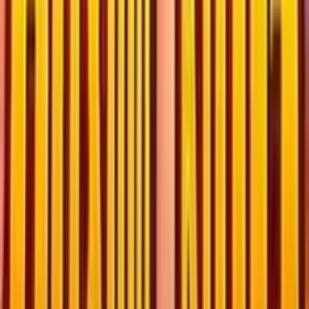
Requisiti di Giocata
45x da soddisfare entro 7 giorni
GIOCA AL CASINÒ
Termini e Condizioni
Casino Con Bonus Free Spin