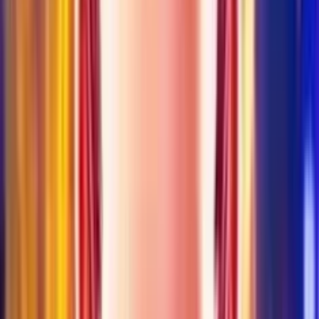
3.0
/5