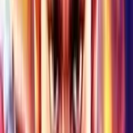
0.0
/5
Gioco Gratis
Pirate Queen
Add to
favorites
TaDa Gaming
•