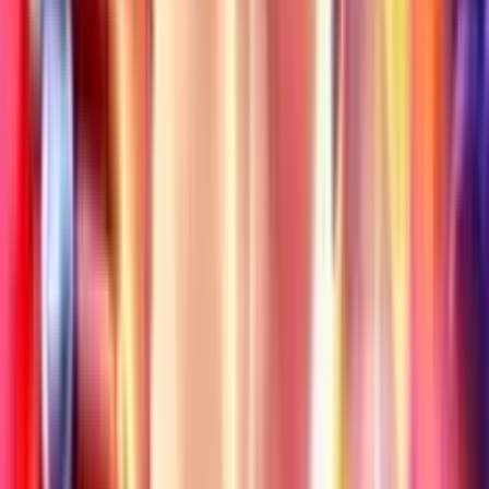
Sweet Land
Add to
favorites
TaDa Gaming
•