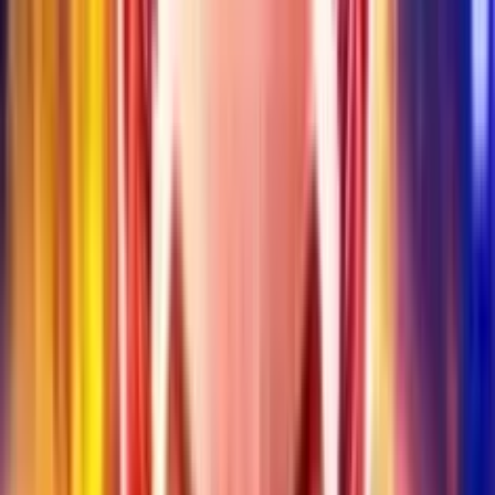
Gioco Gratis
3 Lucky Piggy
Add to
favorites
TaDa Gaming
•