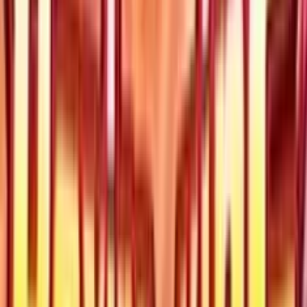
Bonus Benvenuto
600€ Bonus Ricarica + 200 Free Spin FS
Requisiti di Giocata