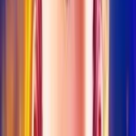
3.2
/5
Gioco Gratis
Nightfall Hunting
Add to
favorites
TaDa Gaming
•