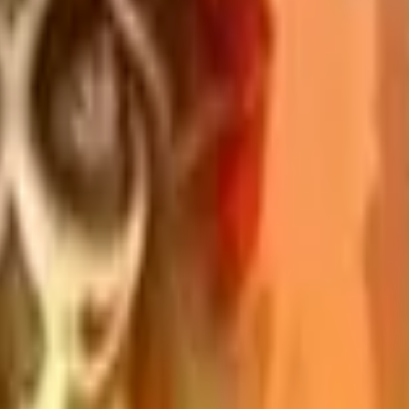
trazione Casinò AAMS