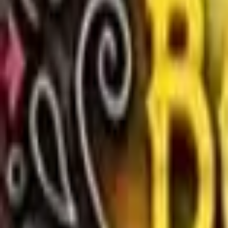
Nessuna slot preferita ancora
Inizia ad aggiungere slot ai tuoi preferiti!
HOME
/
SOFTWARE SLOT MACHINE
/
SPEARHEAD STUDIOS
Slot Machine Gratis di Spearhead
Spearhead Studios si sta rapidamente affermando come un attore 