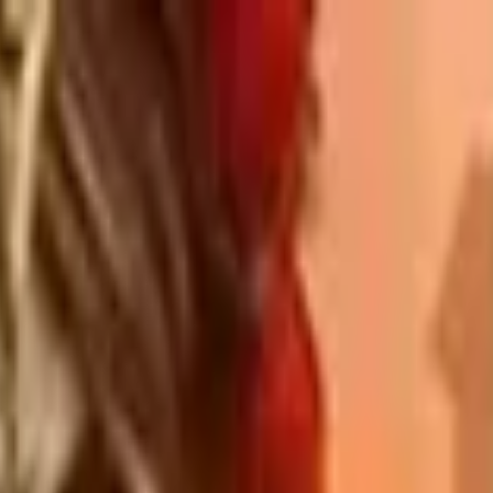
- probabilità di vincita
riente
Frutta
Pirati
Vampiri
ay'n Go
Netent
Big Time Gaming
Tutti i provider
igliori Bonus Benvenuto
Slot Online Soldi Veri