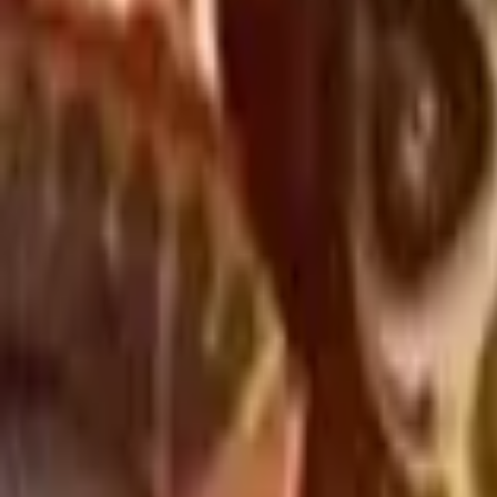
Guida
Guida Casino
Garanzie Licenza AAMS
Gioco Responsabile
Regis
Blog
Slot Gratis
Nuove Slot
Soldi Veri
Menu
Slot Gratis
Slot Gratis
Nuove
Bar
VLT