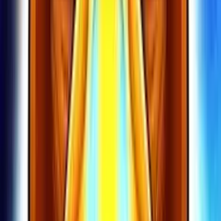
Soldi Veri
Elenco Casino AAMS
Casino Senza Deposito
Bonus Free
Spin
Migliori Bonus Benvenuto
Slot Online Soldi Veri
Guida
Guida Casino
Garanzie Licenza AAMS
Gioco
Responsabile
Registrazione Casinò AAMS
Blog
Slot Gratis
Nuove Slot
Soldi Veri
Menu