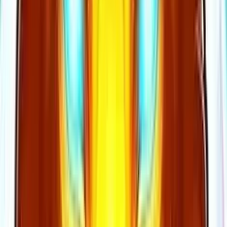
4.0
/5
Gioco Gratis
Big Wild Buffalo
Add to
favorites
Belatra
•