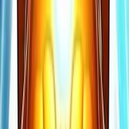
Soldi Veri
I miei giochi preferiti
Nessuna slot preferita ancora
Inizia ad aggiungere slot ai tuoi preferiti!
HOME
/
SOFTWARE SLOT MACHINE
/
BELATRA
Belatra Slot Machine Gratis
Belatra si distingue come fornitore di slot online per il suo
eccezionale catalogo di giochi, l'impegno per la correttezza e
la sicurezza, e la dedizione alla creazione di esperienze di
gioco coinvolgenti.