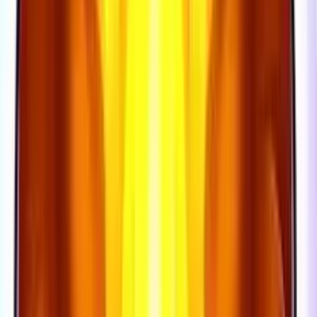
4.0
/5
Gioco Gratis
Dragon's Bonanza
Add to
favorites
Belatra
•