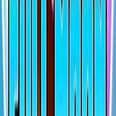
4.0
/5
Gioco Gratis
Full Moon Magic
Add to
favorites
Belatra
•