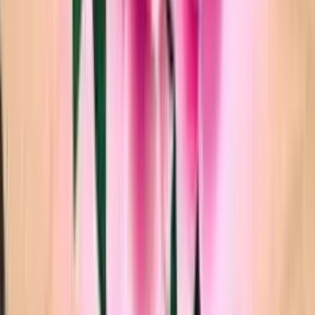
0
%
3