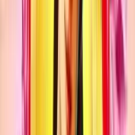
Full Moon Magic
Add to
favorites
Belatra
•