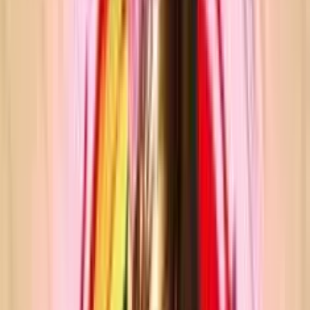
4.0
/5
•
1
rating
Soldi Veri
Add to
favorites
Soldi Veri
Giochi dello stesso provider
Gioco Gratis
Big Bang the Universe
Add to
favorites
Belatra
•