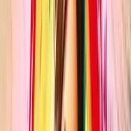
4.0
/5
Gioco Gratis
Big Wild Buffalo
Add to
favorites
Belatra
•