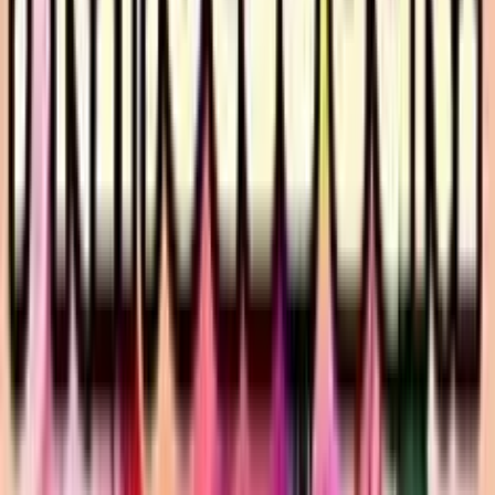
Punti Bonus delle Mummie
: questa funzione aggiunge punti
al moltiplicatore, incrementando le vincite durante i giri
gratuiti.
Ruota della Fortuna con Jackpot
: una volta accumulati
1.000 punti jackpot, i giocatori possono accedere a questa
ruota per vincere premi extra.
Bonus Craft
: offre la possibilità di acquistare vari tipi di
bonus, tra cui giri gratuiti e modalità speciali di gioco.
Alternative simili a Mummyland
Treasures
Book of Ra Deluxe
di Novomatic
Cleopatra Gold
di IGT
Egyptian King
di iSoftBet
Verdetto su MummyLand Treasures
MummyLand Treasures si distingue per la sua grafica di alta
qualità, le funzioni bonus innovative e l'ampia gamma di