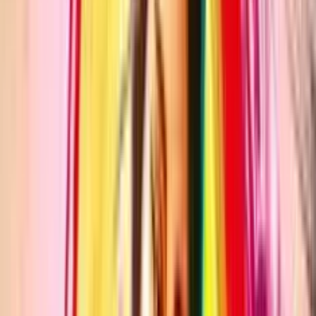
4.0
/5
Gioco Gratis
Crystals Digger
Add to
favorites
Belatra
•