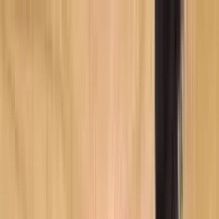
Il gioco è vietato ai minori e può causare dipendenza
patologica - probabilità di vincita
Slot Mania
Slot Mania
Slot Gratis
Slot Gratis
Nuove
Bar
VLT
Book of
Ra
Cleopatra
Egitto
Megaways
Oriente
Frutta
Pirati
Vampiri
Software
IGT
Novomatic
Capecod
WMG
Pragmatic Play
Big Time
Gaming
Play'n Go
Netent
Big Time Gaming
Tutti i provider