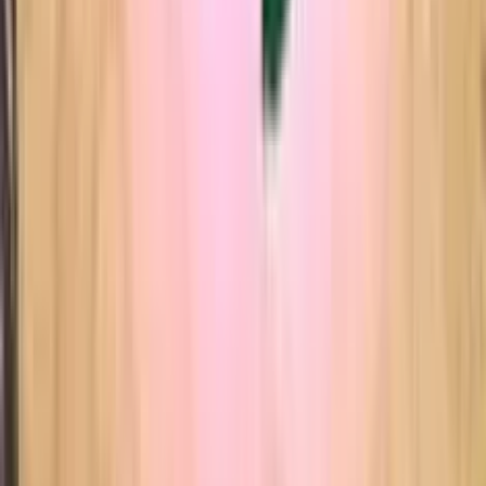
0
%
1