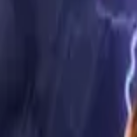
Nessuna slot preferita ancora
Inizia ad aggiungere slot ai tuoi preferiti!
home
/
Slot Gratis
/
Toki Time
Toki Time
da
Thunderkick