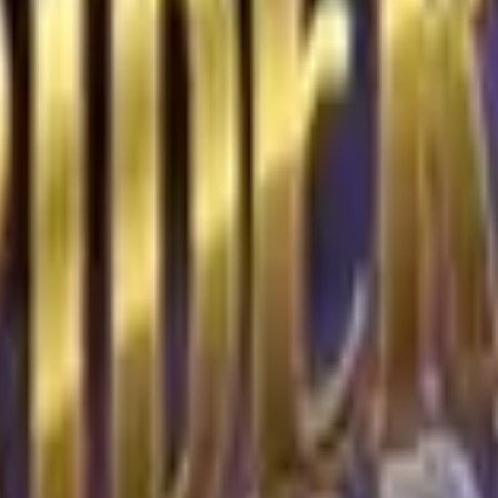
trazione Casinò AAMS