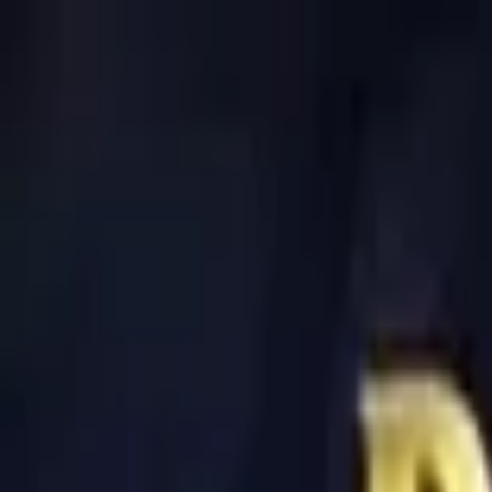
Il gioco è vietato ai minori e può causare dipendenza patologica 
Slot Mania
Slot Mania
Slot Gratis
Slot Gratis
Nuove
Bar
VLT
Book of Ra
Cleopatra
Egitto
Megaways
O
Software
IGT
Novomatic
Capecod
WMG
Pragmatic Play
Big Time Gaming
Pl
Soldi Veri
Elenco Casino AAMS
Casino Senza Deposito
Bonus Free Spin
M