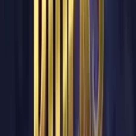
Soldi Veri
I miei giochi preferiti
Nessuna slot preferita ancora
Inizia ad aggiungere slot ai tuoi preferiti!
home
/
Slot Gratis
/
Magicious
Magicious
da
Thunderkick