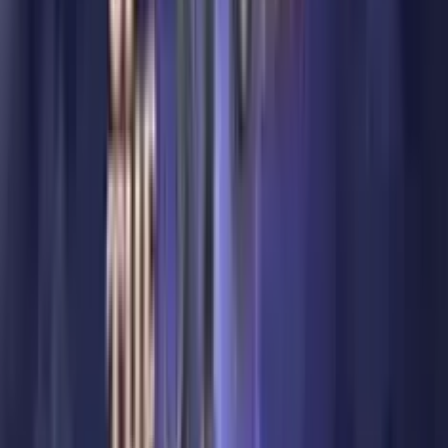
5.0
/5
HOT SLOT
Gioco Gratis
Esqueleto Explosivo