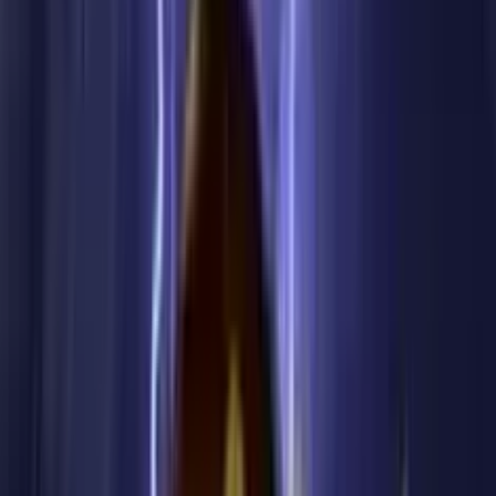
4.0
/5
Magicious Casino che offrono questo
gioco
Bo
Casinò Online
Voto Utenti