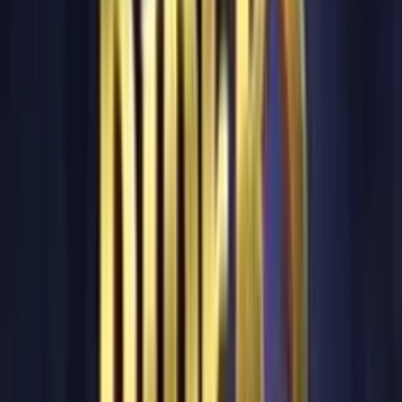
Tutti i provider
Soldi Veri
Elenco Casino AAMS
Casino Senza Deposito
Bonus Free Spin
Migliori Bonus Benvenuto
Slot Online Soldi Veri
Guida
Guida Casino
Garanzie Licenza AAMS
Gioco Responsabile
Registrazione Casinò AAMS
Blog
Link Rapidi
Slot Gratis
Nuove Slot