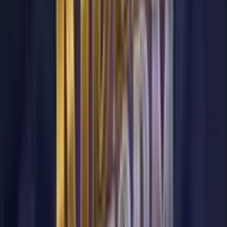
4.0
/5
•
1
rating
Soldi Veri
Add to
favorites
Soldi Veri
Giochi dello stesso provider
HOT SLOT
Gioco Gratis
Midas Golden Touch
Add to
favorites