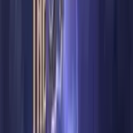
Add to
favorites
Thunderkick
•