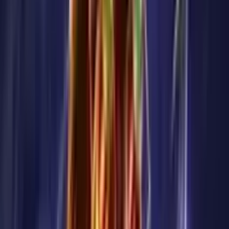
Bonus B
2100€
Cashbac
di Giocat
a 2.000€
su 30 slo
selezion
sul Live
sullo Spo
giocata e
#
1
giorni, w
10x e val
4.2
/5
•
(
17
Voti
)
giorni.
StarCasino
Recensione
Requisiti
Fino a 2
cashback