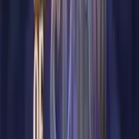
5.0
/5
HOT SLOT
Gioco Gratis
12 Bolts of Thunder
Add to
favorites
Thunderkick
•