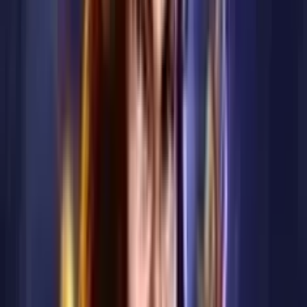
di Giocat
Bonus 20
#
2
5.000€. 
validità 3
4.3
/5
•
(
4
Voti
)
Cap 0,4.
AdmiralBet
Recensione
Requisiti
Fun Bon
fino a 5
65, validi
giorni, C