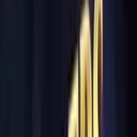
Soldi Veri
Elenco Casino AAMS
Casino Senza Deposito
Bonus Free
Spin
Migliori Bonus Benvenuto
Slot Online Soldi Veri
Guida
Guida Casino
Garanzie Licenza AAMS
Gioco
Responsabile
Registrazione Casinò AAMS
Blog
Slot Gratis
Nuove Slot
Soldi Veri
Menu