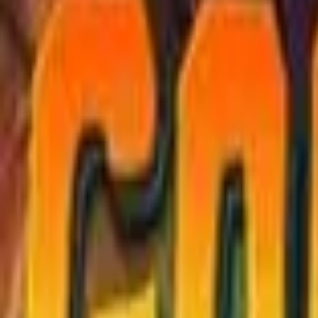
Nessuna slot preferita ancora
Inizia ad aggiungere slot ai tuoi preferiti!
home
/
Slot Gratis
/
The Goonies Quest for Treasure 3
The Goonies Quest for Treasure 3
da
Blueprint