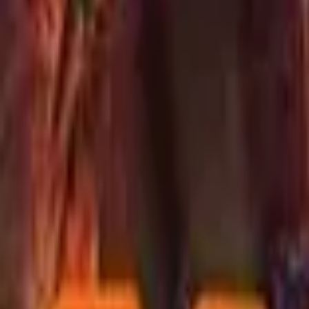
Bonus Free Spin
Migliori Bonus Benvenuto
Slot Online Soldi Veri
Guida
Guida Casino
Garanzie Licenza AAMS
Gioco Responsabile
Registrazione Casinò AAMS
Blog
Link Rapidi
Slot Gratis
Nuove Slot
Soldi Veri
I miei giochi preferiti