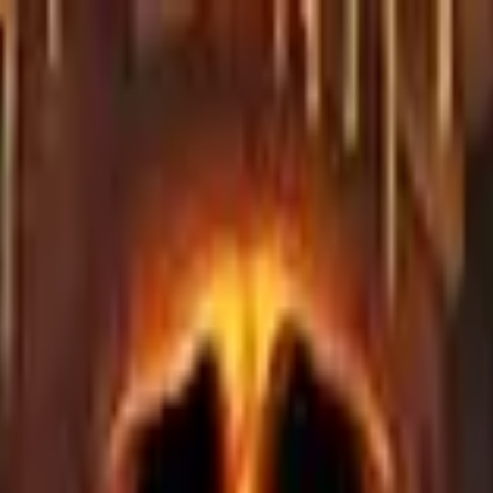
- probabilità di vincita
riente
Frutta
Pirati
Vampiri
ay'n Go
Netent
Big Time Gaming
Tutti i provider
igliori Bonus Benvenuto
Slot Online Soldi Veri