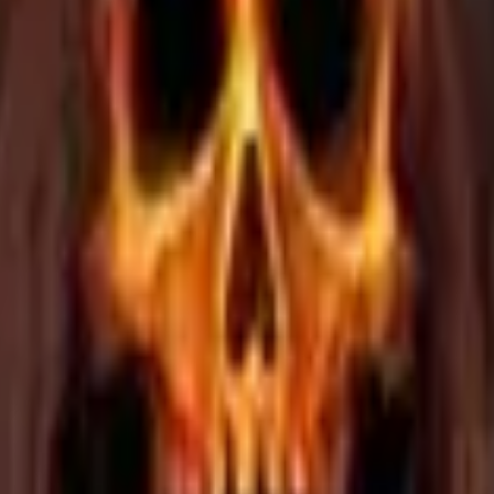
trazione Casinò AAMS