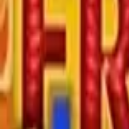
Bonus Free Spin
Migliori Bonus Benvenuto
Slot Online Soldi Veri
Guida
Guida Casino
Garanzie Licenza AAMS
Gioco Responsabile
Registrazione Casinò AAMS
Blog
Link Rapidi
Slot Gratis
Nuove Slot
Soldi Veri
I miei giochi preferiti