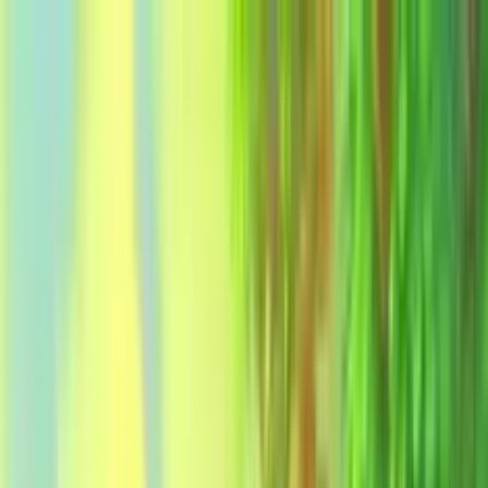
Il gioco è vietato ai minori e può causare dipendenza
patologica - probabilità di vincita
Slot Mania
Slot Mania
Slot Gratis
Slot Gratis
Nuove
Bar
VLT
Book of
Ra
Cleopatra
Egitto
Megaways
Oriente
Frutta
Pirati
Vampiri
Software
IGT
Novomatic
Capecod
WMG
Pragmatic Play
Big Time
Gaming
Play'n Go
Netent
Big Time Gaming
Tutti i provider