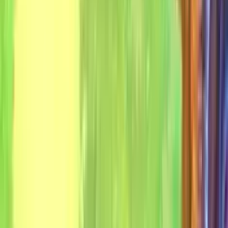
Add to
favorites
Quickspin
•