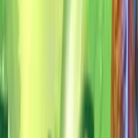
Ricarica 
Free Spi
FS
Requis
Giocata
vincite g
vengono
accredit
bonus re
#
2
requisito
puntata 
4.0
/5
•
(
1
Voti
)
di divent
Leovegas
Recensione
prelevabil
Requisiti
Le vincit
generate
accredit
bonus re
requisito
puntata 
di divent
prelevabil