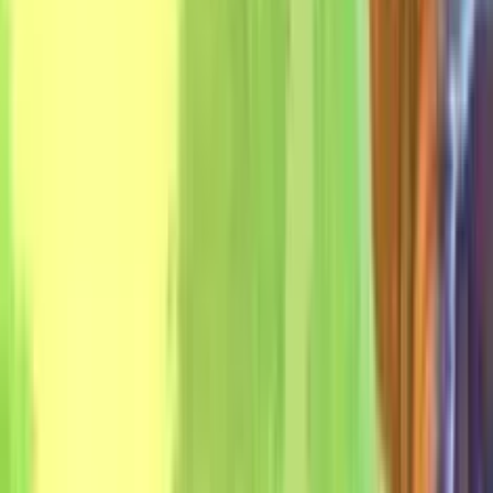
5.0
/5
•
1
rating
Soldi Veri
Add to
favorites
Soldi Veri
Giochi dello stesso provider
HOT SLOT
Gioco Gratis
Fairy Gate