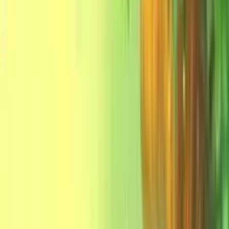
Tutti i provider
Soldi Veri
Elenco Casino AAMS
Casino Senza Deposito
Bonus Free Spin
Migliori Bonus Benvenuto
Slot Online Soldi Veri
Guida
Guida Casino
Garanzie Licenza AAMS
Gioco Responsabile
Registrazione Casinò AAMS
Blog
Link Rapidi
Slot Gratis
Nuove Slot