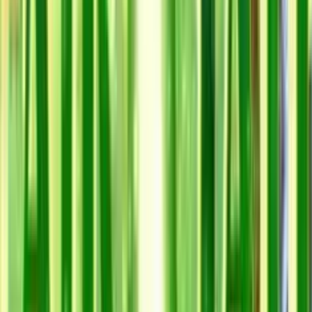
guerra intelligenti e avanzate. Wild War 3 non solo cattura
l'attenzione con il suo aspetto unico e divertente, ma
soddisfa anche con una solida esperienza di gioco. La slot
vanta un RTP favorevole del 95,99% accoppiato a una
volatilità che promette vincite di grande valore, sebbene non
frequentissime. Con un buon jackpot che può raggiungere
15000 volte la puntata, la gamma di scommesse inizia da un
minimo di 0,20€ fino a un massimo di 12,00€. La struttura
della griglia di gioco 6x5 è arricchita dal sistema Scatter
Pays, che paga per simboli corrispondenti in qualsiasi
posizione. È un invito a chi ama l'adrenalina: preparatevi a
combattere!
Scheda Tecnica Sticky Bandits
Unchained
rtp
:
96,09
volatilità
:
Alta
layout
:
5x3