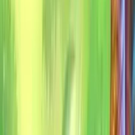
giorni.
Bonus B
1500€ B