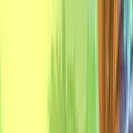
Gioco Gratis
Premendo "Gioco Gratis", confermi di avere almeno 18 anni.