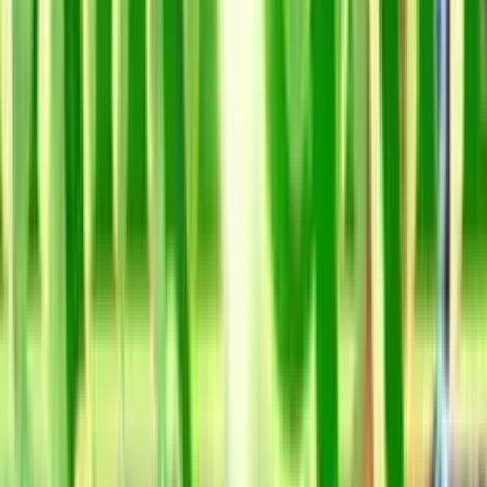
Il design ci immerge in un ambiente spaziale cupo, tra pareti
di astronavi e basi militari, impreziosite da dettagli neon e
segni di un conflitto in atto. I rulli, che sembrano uno schermo
di comando intergalattico, ospitano un arsenale di simboli
bellici - caschi, armi, droidi - ognuno reso con colori brillanti e
contorni definiti che emergono dallo sfondo scuro, creando un
effetto quasi tridimensionale.
Come simboli paganti, troviamo:
Scatter scienziato restituisce un massimo di 100x;
Robot rosso restituisce un massimo di 50x;
Robot giallo restituisce un massimo di 25x;
Squalo robot restituisce un massimo di 15x;
Drago robot restituisce un massimo di 12x;
Guanto restituisce un massimo di 10x;
Pistola restituisce un massimo di 8x;
Elmo restituisce un massimo di 5x;
Contenitore restituisce un massimo di 4x;
Cilindri restituiscono un massimo di 2x.
Simboli bonus e giochi extra di Wild
War 3