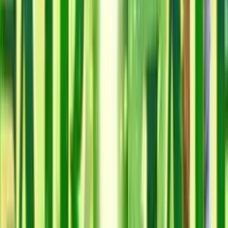
Sticky Bandits Unchained
Nel suo ultimo lancio, Bgaming ci porta in una visione
futuristica dove i conflitti globali sono affidati a macchine da