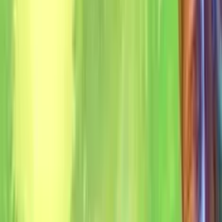
Bonus B
2100€
Cashbac
di Giocat
a 2.000€
su 30 slo
selezion
sul Live 
sullo Spo
giocata e
#
1
giorni, w
10x e val
4.2
/5
•
(
17
Voti
)
giorni.
StarCasino
Recensione
Requisiti
Fino a 2
cashback
slot sele
50€ sul 
sullo Spo
giocata e
giorni, w
10x e val