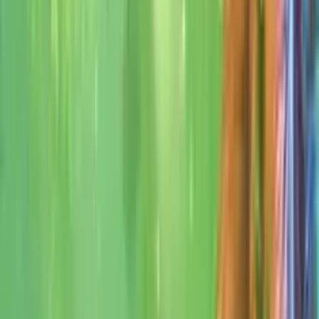
Ecco alcune slot simili a Wild War 3
Space Wars
di Netent;
1924: Sky Warriors
di Red Tiger;
Space Race
di Play’n GO.
Conclusioni sulla slot Wild War 3 online
Wild War 3 mostra coraggio nell'unire il tema della guerra e il
tema dello spazio in un'avventura singolare. L'approccio
creativo di Bgaming nel mescolare grafica dettagliata e
meccaniche innovative si traduce in un'esperienza che invita a
esplorare più a fondo la narrazione e i combattimenti che si
svolgono sul campo di gioco. Tuttavia, l'intervallo di
scommesse potrebbe non appagare chi cerca di piazzare
puntate più robuste, in quanto 12€ è effettivamente un
massimo che lascia qualcosa a desiderare. Questo dettaglio
a parte, se il vostro gioco è prudente e calcolato, Wild War 3
promette di essere un viaggio spaziale avvincente e ricco di
azione.
Domande Frequenti