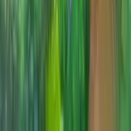
Starvegas
1000
Recensione
Leovegas
100
Recensione
Footer
Slot Mania è un sito web di giochi di casinò gratis, recensioni
di giochi e casinò online e divulgatore di informazioni relative
al mondo del gioco online. Slot Mania aderisce alle linee
guida e regolamentazione dettate da ADM e di conseguenza