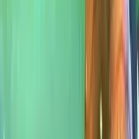
0
%
3