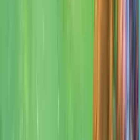
Qual è il tema grafico della slot machine Wild War 3?
Wild War 3 presenta un tema futuristico ed è ambientato
durante una guerra nello spazio, con grafiche vivide che
raffigurano robot bellici, armi avanzate e scenari di battaglia in
ambienti extraterrestri.
Quali sono i giochi extra e simboli bonus di Wild War 3 online?
Wild War 3 online include simboli Scatter che attivano Giri
Gratuiti, simboli moltiplicatori per aumentare le vincite e
un'opzione di acquisto diretto del bonus game per un
accesso istantaneo al round bonus.
Quante payline offre Wild War 3 gratis?
Wild War 3 offre 5 payline, abbracciando un sistema di
pagamento Scatter Pays che consente combinazioni vincenti
in varie configurazioni.