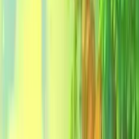
Soldi Veri
Elenco Casino AAMS
Casino Senza Deposito
Bonus Free
Spin
Migliori Bonus Benvenuto
Slot Online Soldi Veri
Guida
Guida Casino
Garanzie Licenza AAMS
Gioco
Responsabile
Registrazione Casinò AAMS
Blog
Slot Gratis
Nuove Slot
Soldi Veri
Menu