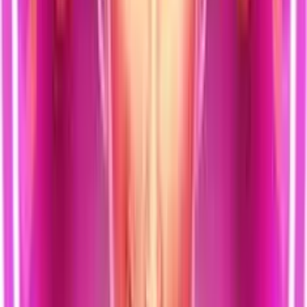
5.0
/5
HOT SLOT
Gioco Gratis
Love Joker
Add to
favorites
Play'n GO
•