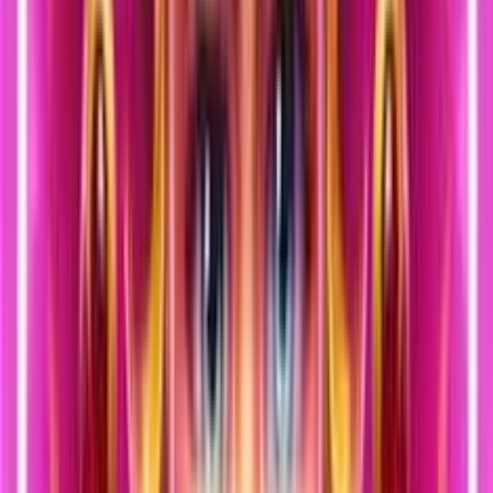
5.0
/5
HOT SLOT
Gioco Gratis
Fat Frankies