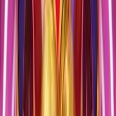
Gioco Gratis
Premendo "Gioco Gratis", confermi di avere almeno 18 anni.
0.0
/5
•
0
ratings
Soldi Veri