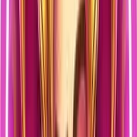
5.0
/5
HOT SLOT
Gioco Gratis
Merlins Revenge Megaways
Add to
favorites
Play'n GO
•