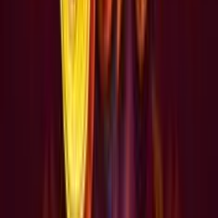
Come si gioca alla slot machine Kiss Reels Of Rock?
La slot prevede 6 rulli di dimensioni variabili sui quali è
possibile comporre combinazioni vincenti in 4096 modi
differenti.
Giada Benazzi
Ruolo
:
Content Editor
Esperienza
:
5+ Anni
Specializzazione
:
Recensioni Casino e Giochi
Giada Benazzi, editor esperta nel settore del gambling,
unisco passione e precisione nell'analizzare e presentare i
trend più attuali del gioco d'azzardo.