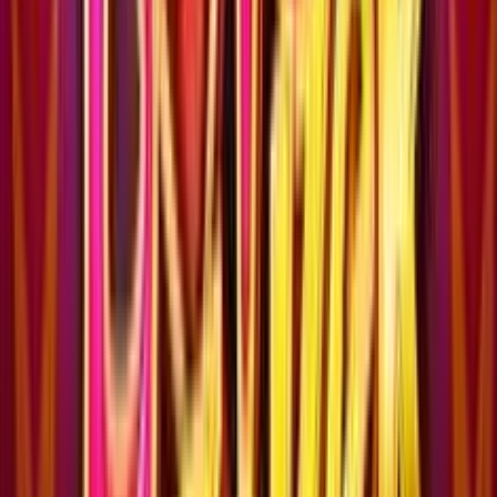
Ricarica
R
#
3
di Giocat
da raggi
entro 30 
5.0
/5
•
(
1
Voti
)
Requisiti
888
Recensione
35x da
raggiung
30 giorni