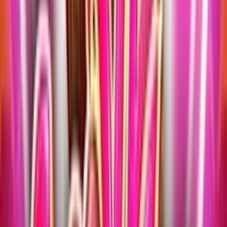
Cap 0,4.
AdmiralBet
Recensione
Requisiti
Fun Bon
fino a 5
65, validi
giorni, C