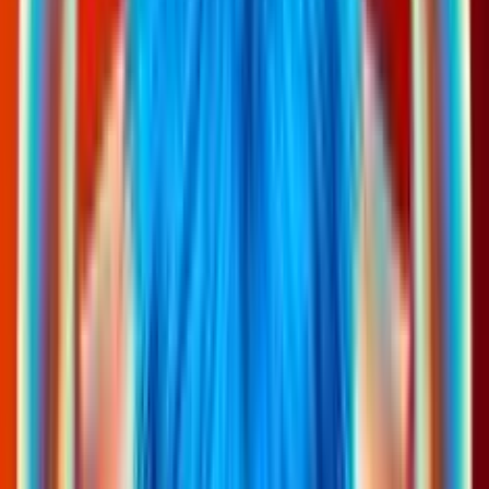
4.2
/5
Gioco Gratis
Chilli El Toro Win Ways
Add to
favorites
Novomatic Greentube
•