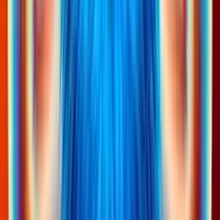
4.2
/5
Golden Ark Deluxe Casino che offrono
questo gioco
Bo
Casinò Online
Voto Utenti
Benv