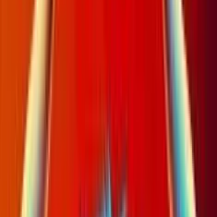
4.3
/5
Gioco Gratis
Lucky Lady's Charm
Add to
favorites
Novomatic Greentube
•