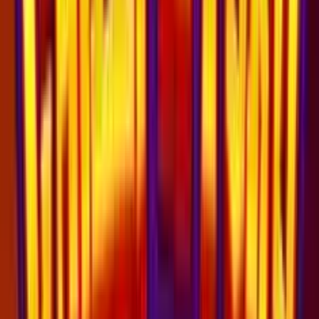
Gioco Gratis
Premendo "Gioco Gratis", confermi di avere almeno 18 anni.
3.3
/5
•
10
ratings
Soldi Veri