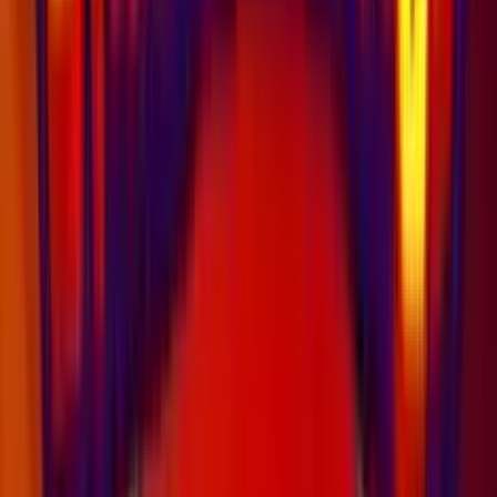
4.5
/5
Gioco Gratis