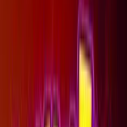
Soldi Veri
Elenco Casino AAMS
Casino Senza Deposito
Bonus Free
Spin
Migliori Bonus Benvenuto
Slot Online Soldi Veri
Guida
Guida Casino
Garanzie Licenza AAMS
Gioco
Responsabile
Registrazione Casinò AAMS
Blog
Slot Gratis
Nuove Slot
Soldi Veri
Menu