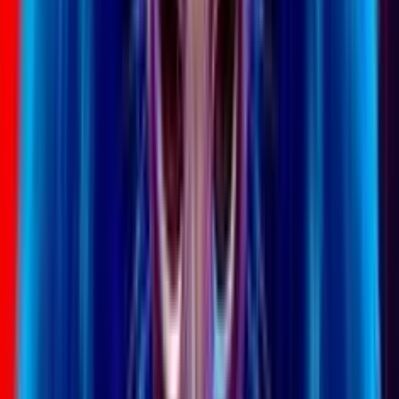
0
%
4