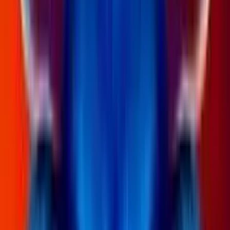
giocata e
giorni, w
10x e val
giorni.