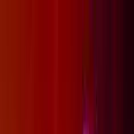
Il gioco è vietato ai minori e può causare dipendenza
patologica - probabilità di vincita
Slot Mania
Slot Mania
Slot Gratis
Slot Gratis
Nuove
Bar
VLT
Book of
Ra
Cleopatra
Egitto
Megaways
Oriente
Frutta
Pirati
Vampiri
Software
IGT
Novomatic
Capecod
WMG
Pragmatic Play
Big Time
Gaming
Play'n Go
Netent
Big Time Gaming
Tutti i provider