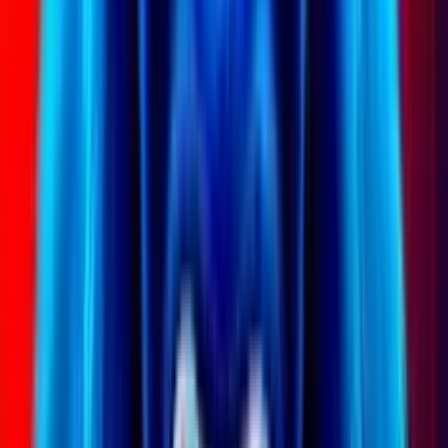
Per quanto riguarda la funzione di simbolo jolly, questo
simbolo è in grado infatti di sostituirsi a tutti gli altri simboli
della slot assumendo in particolare il valore del simbolo che,
in base ai simboli già estratti sui rulli, permette al giocatore di
comporre la migliore combinazione vincete possibile ovvero
quella associata alla più alta vincita ottenibile nel giro
corrente.
Per quel che invece riguarda la modalità di gioco Free Spins,
questa prevede 10 giocate gratuite per il giocatore con
puntata pari a quella utilizzata nel giro corrente, ed in cui tra
l'altro il simbolo Wild si trasforma in un vero e proprio
simbolo espandibile, aumentando notevolmente il proprio
impatto sulle giocate. Infine la slot prevede durante tutto il
corso della partita, la possibilità per il giocatore di
raddoppiare, tramite il tasto "double" posto in basso nello
schermo, le vincite ottenute durate un qualsiasi giro vincente.