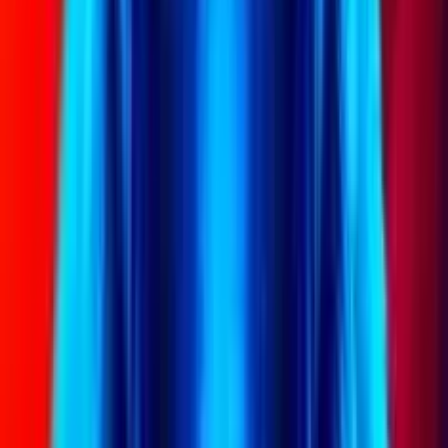
Golden Ark Deluxe Slot Machine
Ambientazioni misteriose e cariche di adrenalina si
susseguono nella Golden Ark Deluxe slot machine, un
prodotto Novomatic ispirato ai miti e alle leggende dell'antico
Egitto, con i suoi simboli e le sue maestose e potenti divinità,
e che vede, sui suoi 5 rulli e le sue 10 linee di puntata,
l'avventurosa ricerca da parte di una giovane e bella
esploratrice, di antichi e preziosi tesori perduti.
Golden Ark Deluxe Slot Machine Gratis:
Recensione