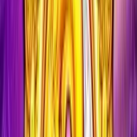
4.0
/5
•
1
rating
Soldi Veri
Add to
favorites
Soldi Veri
Giochi dello stesso provider
HOT SLOT
Gioco Gratis
Fish Eye
Add to
favorites