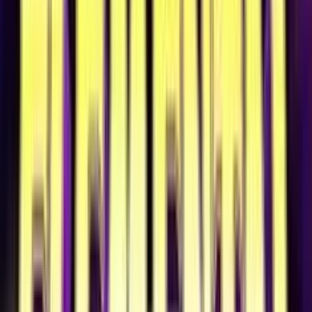
Bonus B
2100€
Cashbac
di Giocat
a 2.000€
su 30 slo
selezion
sul Live
sullo Spo
giocata e
#
1
giorni, w