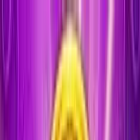
Il gioco è vietato ai minori e può causare dipendenza
patologica - probabilità di vincita
Slot Mania
Slot Mania
Slot Gratis
Slot Gratis
Nuove
Bar
VLT
Book of
Ra
Cleopatra
Egitto
Megaways
Oriente
Frutta
Pirati
Vampiri
Software
IGT
Novomatic
Capecod
WMG
Pragmatic Play
Big Time
Gaming
Play'n Go
Netent
Big Time Gaming
Tutti i provider