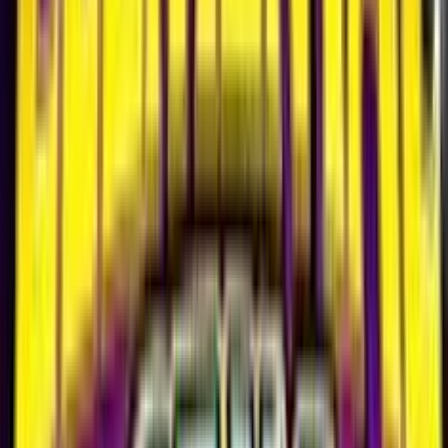
Bonus B
5000€ B
Ricarica
R
di Giocat
Bonus 20
#
2
5.000€. 
validità 3
4.3
/5
•
(
4
Voti
)
Cap 0,4.
AdmiralBet
Recensione
Requisiti