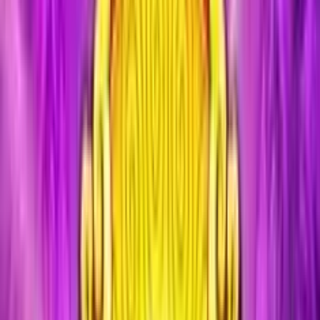
Slot Gratis
Slot Gratis
Nuove
Bar
VLT
Book of Ra
Cleopatra
Egitto
Megaways
Oriente
Frutta
Pirati
Vampiri
Software
IGT
Novomatic
Capecod
WMG
Pragmatic Play
Big Time Gaming
Play'n Go
Netent
Big Time Gaming