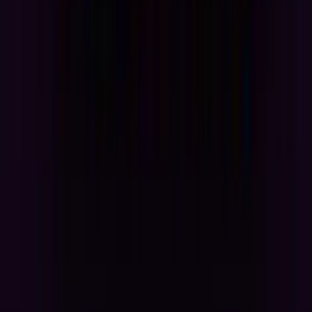
imponente di Zeus.
Le animazioni si distinguono per fluidità e dinamismo,
specialmente durante le sequenze di vincita e l'attivazione
dei Bonus, enfatizzate da effetti luminosi e sonori di grande
impatto. I simboli, che spaziano da gemme scintillanti a
preziosi manufatti antichi, sono riprodotti con minuzia,
consolidando un'atmosfera epica e regale.
Tabella dei Pagamenti
La configurazione dei pagamenti in
Gates of Olympus Super
Scatter
si basa sul meccanismo 'Paga ovunque' (Pay
Anywhere), che assegna ricompense per l'occorrenza di 8 o
più simboli identici in qualsiasi posizione sulla griglia. I
simboli di valore superiore, cruciali per il potenziale di vincita,
includono:
Corona
: Il simbolo più remunerativo, conferisce fino a
50x la puntata per 12 o più occorrenze.
Clessidra Dorata
: Un manufatto mitologico che
garantisce fino a 25x la puntata per 12 o più occorrenze.
Anello con Gemma
: Simbolo di elevato valore,