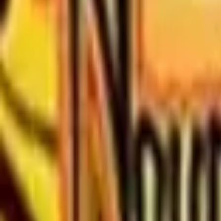
Gioco Gratis
Premendo "Gioco Gratis", confermi di avere almeno 18 anni.
4.0
/5
•
1
rating
Soldi Veri