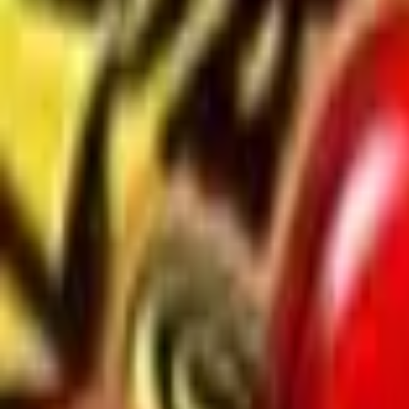
Bonus Free Spin
Migliori Bonus Benvenuto
Slot Online Soldi Veri
Guida
Guida Casino
Garanzie Licenza AAMS
Gioco Responsabile
Registrazione Casinò AAMS
Blog
Link Rapidi
Slot Gratis
Nuove Slot
Soldi Veri
I miei giochi preferiti