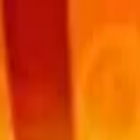
Il gioco è vietato ai minori e può causare dipendenza patologica 
Slot Mania
Slot Mania
Slot Gratis
Slot Gratis
Nuove
Bar
VLT
Book of Ra
Cleopatra
Egitto
Megaways
O
Software
IGT
Novomatic
Capecod
WMG
Pragmatic Play
Big Time Gaming
Pl
Soldi Veri
Elenco Casino AAMS
Casino Senza Deposito
Bonus Free Spin
M