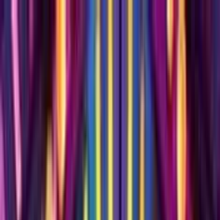
Il gioco è vietato ai minori e può causare dipendenza
patologica - probabilità di vincita
Slot Mania
Slot Mania
Slot Gratis
Slot Gratis
Nuove
Bar
VLT
Book of
Ra
Cleopatra
Egitto
Megaways
Oriente
Frutta
Pirati
Vampiri
Software
IGT
Novomatic
Capecod
WMG
Pragmatic Play
Big Time
Gaming
Play'n Go
Netent
Big Time Gaming
Tutti i provider