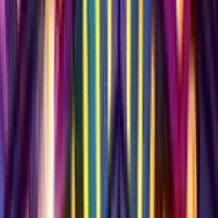
Soldi Veri
Elenco Casino AAMS
Casino Senza Deposito
Bonus Free
Spin
Migliori Bonus Benvenuto
Slot Online Soldi Veri
Guida
Guida Casino
Garanzie Licenza AAMS
Gioco
Responsabile
Registrazione Casinò AAMS
Blog
Slot Gratis
Nuove Slot
Soldi Veri
Menu