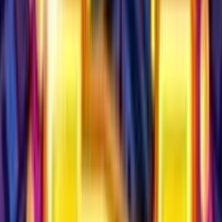
Tutti i provider
Soldi Veri
Elenco Casino AAMS
Casino Senza Deposito
Bonus Free Spin
Migliori Bonus Benvenuto
Slot Online Soldi Veri
Guida
Guida Casino
Garanzie Licenza AAMS
Gioco Responsabile
Registrazione Casinò AAMS
Blog
Link Rapidi
Slot Gratis
Nuove Slot