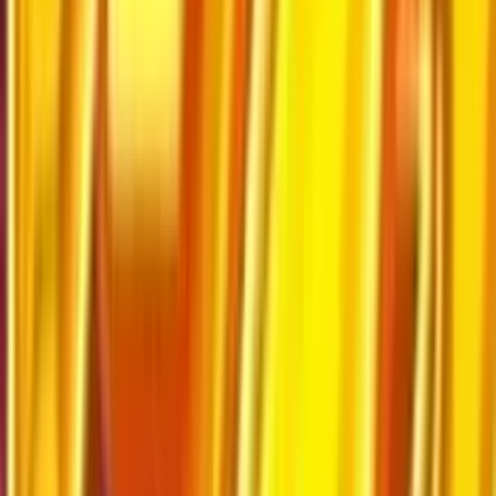
Spins
FS
Requisi
di Giocata
Le
vincite
generate
vengono
accredita
come
bonus rea
#
1
con
requisito 
4.0
/5
•
(
1
Voti
)
puntata 1
Leovegas
Recensione
prima di
diventare
prelevabili
Requisiti d
Giocata
Le vincite
generate
vengono