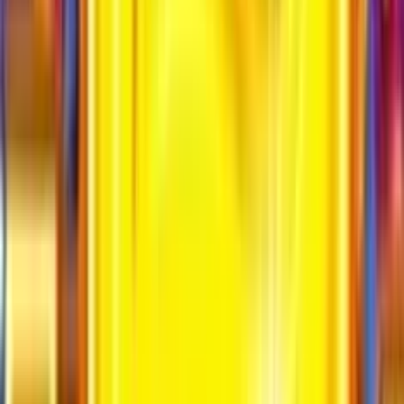
4.0
/5
•
1
rating
Soldi Veri
Add to
favorites
Soldi Veri
Giochi dello stesso provider
HOT SLOT
Gioco Gratis
Golden Stone Age
Add to
favorites