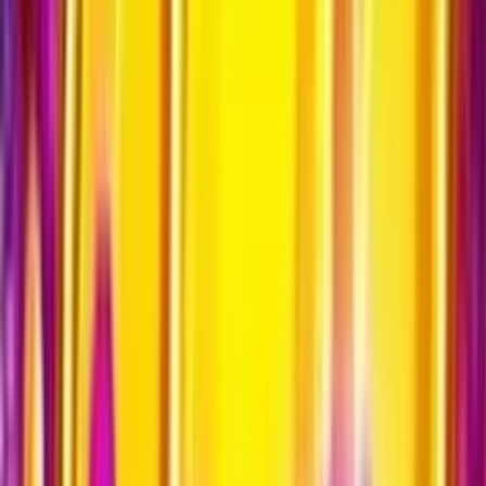
Drago: 5x / 100x;
Rana: 5x / 40x;
Lingotti: 5x / 25x;
Carpa: 5x / 50x;
Monete: 5x / 10x;
Le figure minori sono invece i quattro reali del poker, oltre i
numeri 10 e 9: offrono tutti un payout pari a 5x.
Simboli Bonus e Giochi Extra di Fortune
Tiger
Wild:
Il jolly è un simbolo rotondo di colore oro, con dei caratteri
cinesi in rosso. Sostituisce tutti gli altri simboli tranne lo
scatter e può apparire soltanto sui rulli 2, 3 e 4.
Simboli dorati:
Una schermata accanto ai rulli consente di selezionare quanti
simboli trasformare in dorati, con un pagamento extra sulla