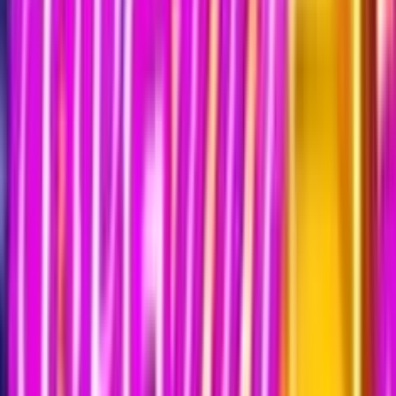
Giada Benazzi
Ruolo
:
Content Editor
Esperienza
:
5+ Anni
Specializzazione
:
Recensioni Casino e Giochi
Giada Benazzi, editor esperta nel settore del gambling,
unisco passione e precisione nell'analizzare e presentare i
trend più attuali del gioco d'azzardo.
Recensioni Utenti
0.0
/
5