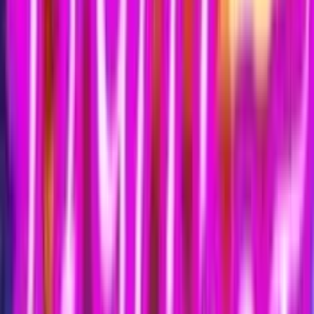
0
%
4