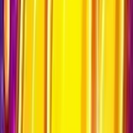
lingotto d'oro, la rana e la carpa fungeranno da portafortuna in
questa slot da 5 rulli per 3 righe con 243 linee di pagamento,
RTP del 95% e volatilità media.
Fortune Tiger: Caratteristiche e Gioco
di Base
La grafica di Fortune Tiger si presenta molto curata, con una
particolare attenzione ai colori. Ci trasporta infatti
immediatamente in un'atmosfera calda con tinte dorate, viola
e rosse, che ricordano le luci del tramonto. L'immagine tipica
dell'Antico Oriente viene evocata dallo sfondo, che presenta i
profili di alcune pagode, ma anche dalla colonna sonora
sapientemente scelta, composta con i suoni tipici cinesi,
strumenti a corda e lievi percussioni.
La scommessa di base parte da un minimo di 0.80€ a un
massimo di 880€.
Le figure paganti principali sono le seguenti, con payout
diverso a seconda che si scelga la loro versione base o
quella dorata: