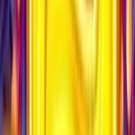
Gioco Gratis
Premendo "Gioco Gratis", confermi di avere almeno 18 anni.