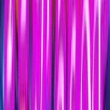
0
%
3