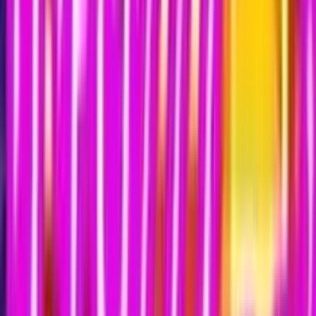
Basato su
0
Recensione
Scrivi una recensione
5