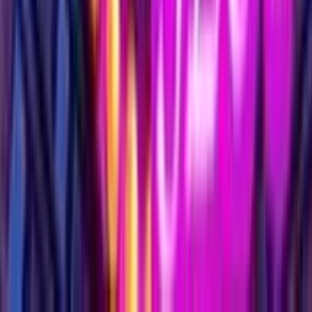
StarCasino
50
Recensione
888
50
Recensione
AdmiralBet
1000
Recensione