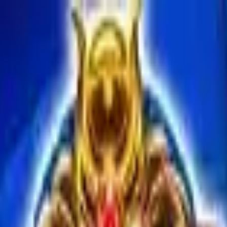
- probabilità di vincita
riente
Frutta
Pirati
Vampiri
ay'n Go
Netent
Big Time Gaming
Tutti i provider
igliori Bonus Benvenuto
Slot Online Soldi Veri