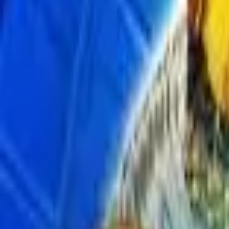
Gioco Gratis
Premendo "Gioco Gratis", confermi di avere almeno 18 anni.
2.8
/5
•
20
ratings
Soldi Veri