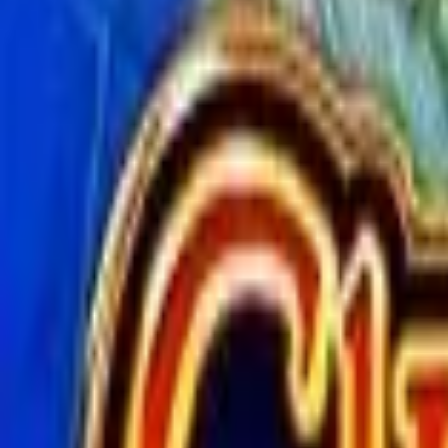
Add to
favorites
Soldi Veri
Giochi dello stesso provider
HOT SLOT
Gioco Gratis
Treasures of Troy
Add to
favorites
IGT
•