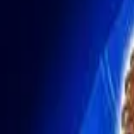
Guida
Guida Casino
Garanzie Licenza AAMS
Gioco Responsabile
Regis
Blog
Slot Gratis
Nuove Slot
Soldi Veri
Menu
Slot Gratis
Slot Gratis
Nuove
Bar
VLT