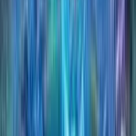
0
%
2