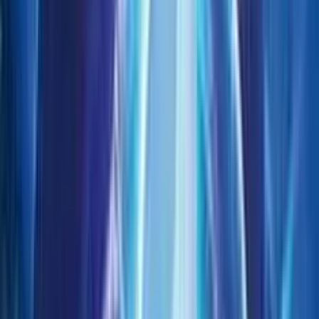
5.0
/5
HOT SLOT
Gioco Gratis
The Mask
Add to
favorites
NextGen
•