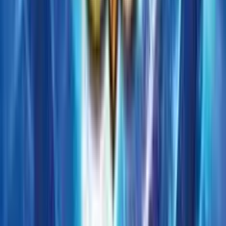
gratuite.
Bingo Billions Slot Machine Gratis:
recensione
La slot machine Bingo Billions è un gioco dal tema originale
che porta il giocatore all'interno di una sala da bingo alle
prese con palline numerate e schede da compilare, premi in
denaro anche molto elevati, e giocatori bizzarri felici perché
in possesso della scheda vincente. Il tema è molto divertente
grazie anche ad un comparto grafico di tutto rispetto che
presta particolare attenzione ai simboli come lucchetti di
denaro e lingotti d'oro per poter riprodurre l'idea di ricchezza
e di fortuna associata al gioco del bingo.
Per quanto riguarda invece il sistema di gioco della slot
machine Bingo Billions, questo prevede cinque rulli su cui è
possibile attivare fino ad un massimo di 25 linee di puntata
grazie alle quale tipo estrarre simboli alfanumerici o a tema e
comporre combinazioni vincenti. Queste consentono al
giocatore di ottenere alcuni dei premi in denaro in palio, che in
alcuni casi possono raggiungere importi pari a fino 1500 volte
il valore della puntata totale scommessa, o attivare in altri