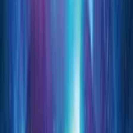
Soldi Veri
I miei giochi preferiti
Nessuna slot preferita ancora
Inizia ad aggiungere slot ai tuoi preferiti!
home
/
Slot Gratis
/
Bingo Billions
Bingo Billions
da
NextGen