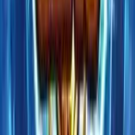
Bonus B
50€ Bon
#
3
Ricarica
R
di Giocat
4.0
/5
•
(
2
Voti
)
Bonus Re
Lottomatica
Requisiti
Casino
Recensione
Bonus Re