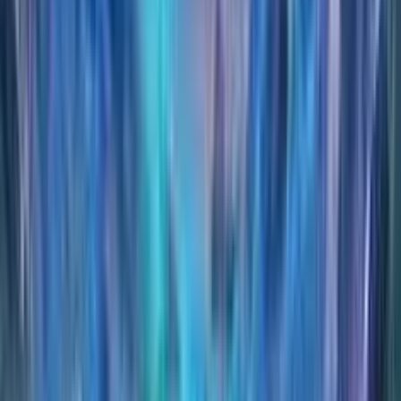
0
%
3