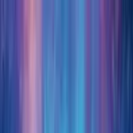
Il gioco è vietato ai minori e può causare dipendenza
patologica - probabilità di vincita
Slot Mania
Slot Mania
Slot Gratis
Slot Gratis
Nuove
Bar
VLT
Book of
Ra
Cleopatra
Egitto
Megaways
Oriente
Frutta
Pirati
Vampiri
Software
IGT
Novomatic
Capecod
WMG
Pragmatic Play
Big Time
Gaming
Play'n Go
Netent
Big Time Gaming
Tutti i provider