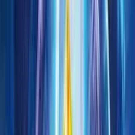
5.0
/5
HOT SLOT
Gioco Gratis
Dragon Drop