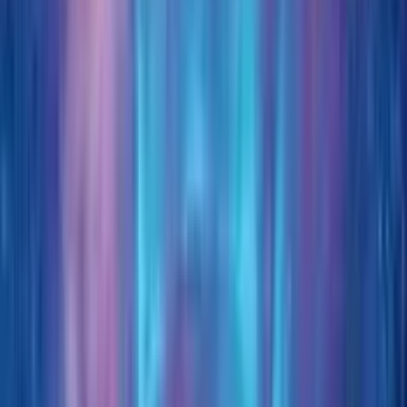
Soldi Veri
Elenco Casino AAMS
Casino Senza Deposito
Bonus Free
Spin
Migliori Bonus Benvenuto
Slot Online Soldi Veri
Guida
Guida Casino
Garanzie Licenza AAMS
Gioco
Responsabile
Registrazione Casinò AAMS
Blog
Slot Gratis
Nuove Slot
Soldi Veri
Menu