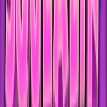
Requisiti di Giocata
50 Free Spin su The Dog House Megaways 1000 dopo la
verifica KYC, disponibili accedendo tramite app. Wagering 10x
entro 3 giorni.
GIOCA AL CASINÒ
Termini e Condizioni
#
2
4.0
/
5
•
(
4
)
Recensione