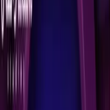
Soldi Veri
Elenco Casino AAMS
Casino Senza Deposito
Bonus Free
Spin
Migliori Bonus Benvenuto
Slot Online Soldi Veri
Guida
Guida Casino
Garanzie Licenza AAMS
Gioco
Responsabile
Registrazione Casinò AAMS
Blog
Slot Gratis
Nuove Slot
Soldi Veri
Menu