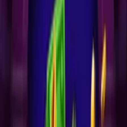
Tutti i provider
Soldi Veri
Elenco Casino AAMS
Casino Senza Deposito
Bonus Free Spin
Migliori Bonus Benvenuto
Slot Online Soldi Veri
Guida
Guida Casino
Garanzie Licenza AAMS
Gioco Responsabile
Registrazione Casinò AAMS
Blog
Link Rapidi
Slot Gratis
Nuove Slot