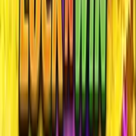
Requisiti di Giocata