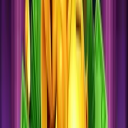
4.0
/5
Pear Fiction: storia e caratteristiche
Pearl Fiction, con sede a Montreal, è un rinomato studio di
sviluppo di giochi di slot, famoso per la sua abilità nel creare
esperienze di casinò online uniche e straordinariamente
creative. Il team di Pearl Fiction, composto da talenti
provenienti da tutto il mondo, si impegna nella realizzazione
di giochi che stanno rapidamente conquistando il settore
grazie a grafiche sorprendenti, produzioni di alta qualità e
funzionalità avvincenti. Gestiscono ogni fase della creazione
del gioco, dalla progettazione alla realizzazione, garantendo
risultati impeccabili e 'perfetti alla Pear'.
I giochi principali
Tra le creazioni di spicco di Pearl Fiction, spiccano titoli come
"Squealin’ Riches", che offre un'avventura ricca di azione, e
"Blazing Mammoth", un gioco pieno di energia e divertimento.
"Granny Vs Zombies" unisce umorismo e avventura in un mix
sorprendente, mentre "Chicago Gold" trasporta in un'epoca
affascinante. "15 Tridents" immerge in un mondo sottomarino