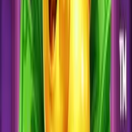
pieno di segreti, e "3 Lucky Hippos" è un gioco allegro e
vivace. "Dungeons & Diamonds" fonde l'emozione dei
dungeon con il luccichio dei diamanti, e "Blazing Mammoth
XL" amplifica l'esperienza del suo predecessore con ancora
più azione ed entusiasmo.
Migliori casinò con
#
1
4.2
/
5
•
(
17
)
Recensione