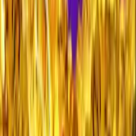
AdmiralBet
1000
Recensione
BIG Casino
200
Recensione
Starvegas
1000
Recensione