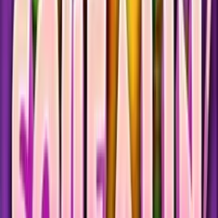
Requisiti di Giocata
Fino a 2.000€ cashback su 30 slot selezionate, 50€ sul Live e
50€ sullo Sport. Prima giocata entro 7 giorni, wagering 10x e