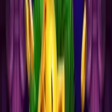
'alla Pear'.
Show more
Gioco Gratis
Squealin’ Riches
Add to
favorites
Pear Fiction
•