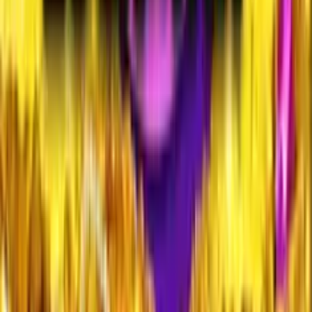
50x da raggiungere entro 90 giorni. 35x da raggiungere entro
90 giorni
GIOCA AL CASINÒ
Termini e Condizioni
Casino Con Bonus Free Spin
StarCasino
50
Recensione
888
50
Recensione