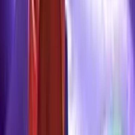
Soldi Veri
I miei giochi preferiti
Nessuna slot preferita ancora
Inizia ad aggiungere slot ai tuoi preferiti!
home
/
Slot Gratis
/
Worms of Valor
Worms of Valor
da
AvatarUX