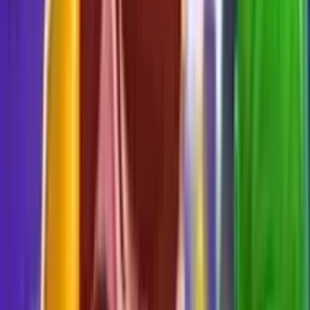
AvatarUX
•