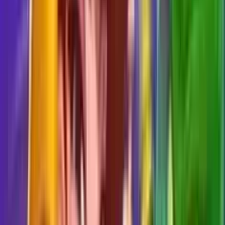
4.0
/5
Gioco Gratis
Kitty Poppins
Add to
favorites
AvatarUX
•