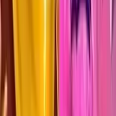
Worms of Valor: Caratteristiche e
gioco di base
Immaginate un campo di battaglia dove ogni verme, con la sua
armatura unica e mimica facciale, si prepara alla lotta,
circondato da simboli che evocano stendardi e armamenti
medievali. Questo è l’originalissimo tema di Worms of Valor,
che lo presenta ai giocatori sfoggiando un'estetica da cartone
animato, divertente e ricca di colore e dettagli.
In uno sfondo dalle tonalità di rosso e porpora, che crea un
contrasto armonioso con la griglia di gioco. la colonna sonora
non segue il cliché epico, ma piuttosto gioca su toni sottili e
classici, mentre gli effetti sonori delle vincite aggiungono un
tocco ludico che rammenta i giochi arcade.
I payout sono:
Re Verme restituisce un massimo di 4x;
Verme rosso con la mazza restituisce un massimo di
2x;
Verme arancione con il tridente restituisce un massimo
di 2x;