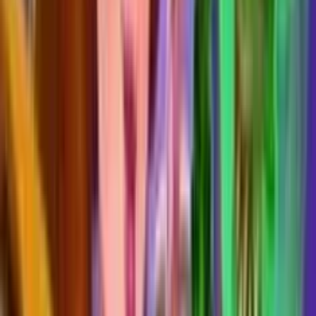
4.0
/5
Gioco Gratis