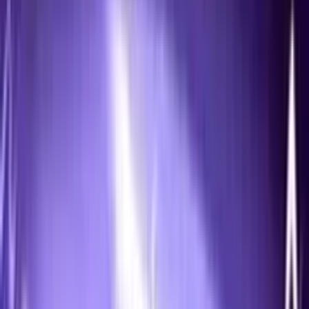
Soldi Veri
Elenco Casino AAMS
Casino Senza Deposito
Bonus Free
Spin
Migliori Bonus Benvenuto
Slot Online Soldi Veri
Guida
Guida Casino
Garanzie Licenza AAMS
Gioco
Responsabile
Registrazione Casinò AAMS
Blog
Slot Gratis
Nuove Slot
Soldi Veri
Menu