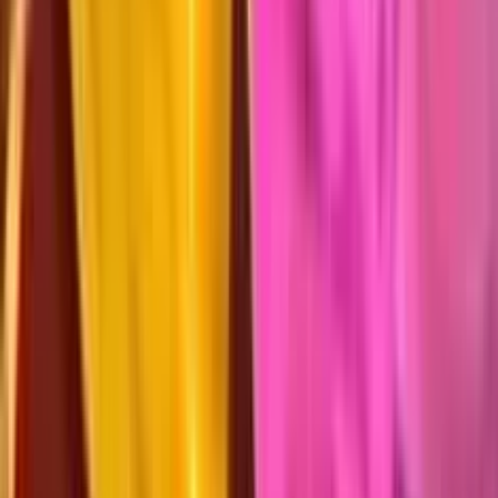
Verme rosa con scudo e pugnale restituisce un
massimo di 2x;
Verme verde con lancia e rete restituisce un massimo
di 1,8x;
Verme blu con due scudi restituisce un massimo di
1,8x;
Verme azzurro con spada di legno restituisce un
massimo di 1,8x;
Martello rosso restituisce un massimo di 0,9x;
Tridente arancione restituisce un massimo di 0,9x;
Pugnale rosa restituisce un massimo di 0,9x;
Lancia verde restituisce un massimo di 0,7x;
Scudo blu restituisce un massimo di 0,7x;
Spada di legno azzurra restituisce un massimo di 0,7x;
Simboli bonus e giochi extra di Worms
of Valor
Cascata:
Questa funzione trasforma il successo in una
catena di opportunità. Dopo aver ottenuto una combinazione
vincente, i simboli partecipanti si ritirano dall'arena, lasciando
spazio a nuovi combattenti che cadono dall'alto per prendere
il loro posto. Questo può creare una reazione a catena di