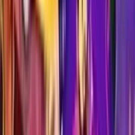
Benvenu
5000€ B
Ricarica
R
di Giocat
#
1
Fun Bon
fino a 5.
WR 65, va
4.3
/5
•
(
4
Voti
)
giorni, C
AdmiralBet
Recensione
Requis
Giocat
Fun Bon
fino a 5.
WR 65, va
giorni, C