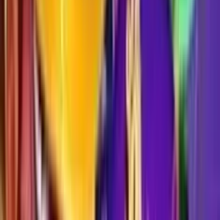
Bonus