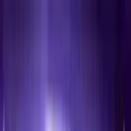
Il gioco è vietato ai minori e può causare dipendenza
patologica - probabilità di vincita
Slot Mania
Slot Mania
Slot Gratis
Slot Gratis
Nuove
Bar
VLT
Book of
Ra
Cleopatra
Egitto
Megaways
Oriente
Frutta
Pirati
Vampiri
Software
IGT
Novomatic
Capecod
WMG
Pragmatic Play
Big Time
Gaming
Play'n Go
Netent
Big Time Gaming
Tutti i provider