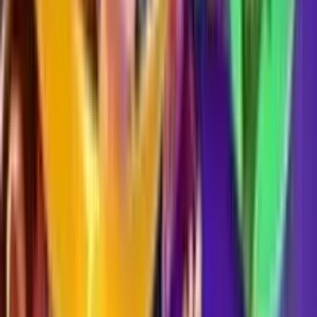
4.0
/5
Worms of Valor Casino che offrono
questo gioco
Bo
Casinò Online
Voto Utenti
Benv