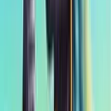
3.0
/5
Gioco Gratis
Iron Sky
Add to
favorites
Play Pearls
•