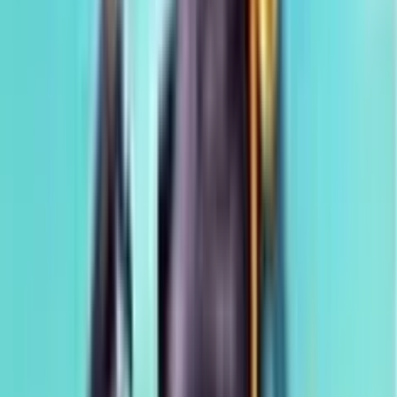
Add to
favorites
Play Pearls
•