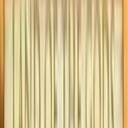
Free Spin Yang:
nel corso di questi giri gratuiti dedicati allo
Yang, il simbolo del Ninja Bianco agisce come se fosse un
vero e proprio Wild, andando a sostituire tutti gli altri simboli
per aiutarci a formare combinazioni vincenti. Inoltre, se
dovessero verificarsi due o più vincite contemporaneamente,
esse offrirebbero un premio raddoppiato.
Simbolo del Ninja Nero:
il secondo dei due simboli speciali
presenti in Way of the Warrior rappresenta un ninja vestito di
nero, chiaramente simbolo dello Yin, in contrapposizione al
primo. 7 o più di questi simboli, attivano i 7 Free Spin Yin.
Free Spin Yin:
durante questi giri gratuiti dedicati allo Yin, il
simbolo del Ninja Nero si comporta da Wild e, in più va ad
espandersi per riempire un intero rullo e incrementare le
probabilità di vincita.
Conclusioni sulla Slot Way of the
Warrior Online
Way of the Warrior si colloca in un panorama molto popolato
di slot machine ispirate all'Estremo Oriente. Qui, riesce a