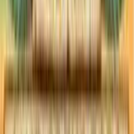
Per ottenere la vittoria, bisogna andare ad allineare almeno 3
simboli uguali su altrettanti rulli adiacenti. Nel farlo, vedremo
scorrere una gran varietà di personaggi: una geisha, la cui
attenzione è forse l'oggetto del contendere dei guerrieri, che
paga 75x; un monaco combattente, che paga 100x; il gran
maestro, che paga fino a 150x; un karateka, che paga 200x;
l'armatura Yoroi, che paga 250x; il samurai, che arriva a pagare
300x. A questi grandi combattenti, si affiancano i simboli dei
reali del poker: A, K, J e Q, che offrono da un minimo di 2x fino
a un massimo di 60x la scommessa di base.
La puntata minima che potremo effettuare sarà di 0.25€
mentre quella massima è di 25€.
Simboli Bonus e Giochi Extra di Way of
the Warrior
Simbolo del Ninja Bianco:
questo è uno dei due simboli
speciali offerti da Way of the Warrior e rappresenta un ninja
vestito di bianco, simbolo dello Yang. Quando 7 o più di questi
simboli compaiono sulla schermata di gioco, si vincono 7
speciali Free Spin Yang.