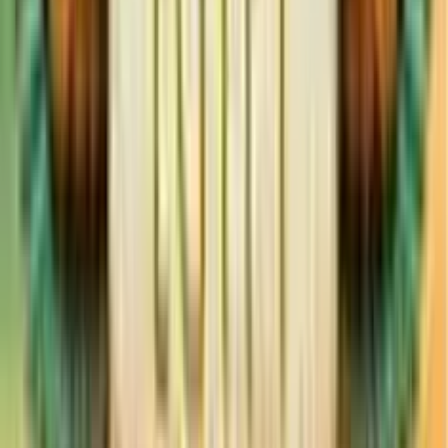
ma questa volta il tema è stato coniugato in una maniera
originale, giacché gli sviluppatori si sono concentrati
sull'aspetto marziale di queste culture orientali. Tra guerrieri
addestrati nei più diversi stili di combattimento, ha inizio il
gioco su una griglia dotata di 5 rulli da 3 file ciascuno, su cui
realizzare le 25 linee di pagamento disponibili. L'RTP della
slot è calcolato al 95.02% e la volatilità è considerata media.
Way of the Warrior: Caratteristiche e
Gioco di Base
Non appena lanciato il gioco, in Way of the Warrior ci si ritrova
all'interno di un paesaggio quasi idilliaco. Nelle terre lontane
dell'Estremo Oriente, si apre una pianura punteggiata di rada
vegetazione e ancor più rari edifici. Ma la calma è solo
apparente perché questo luogo sarà presto terreno di scontro
tra i guerrieri più abili e indomabili dell'intero continente.
Ognuno di questi combattenti è specializzato nel suo stile
unico e particolare e una battaglia di proporzioni epiche non
può che seguire al loro sopraggiungere. Dragoni neri e il
simbolo di Yin e Yang completano l'estetica di questa slot,
profondamente calata nella cultura orientale.