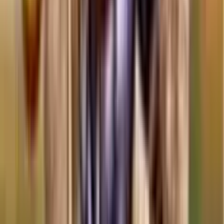
Bonus
Benvenuto
600€ Bonus
Ricarica + 2
Free Spin
#
2
FS
Requisiti 
Giocata
4
4.0
/5
•
(
1
Voti
)
da raggiunge
NetBet
Recensione
entro 30 gior
Requisiti d
Giocata
40x da
raggiungere
entro 30 gior