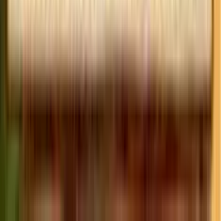
danno battaglia per l'attenzione di una splendida geisha.
Quali sono i giochi extra e simboli bonus di Way of the Warrior online?
In Way of the Warrior sono presenti due simboli bonus che
permettono di sbloccare due diversi tipi di giri gratuiti, ognuno
dotato di funzioni uniche e diverse rispetto all'altro, in cui i
simboli bonus si comportano da Wild.
Quante paylines offre Way of the Warrior gratis?
In questa slot machine sono disponibili 25 linee di
pagamento ed è possibile scommettere da un minimo di
0.25€ a un massimo d 25€.