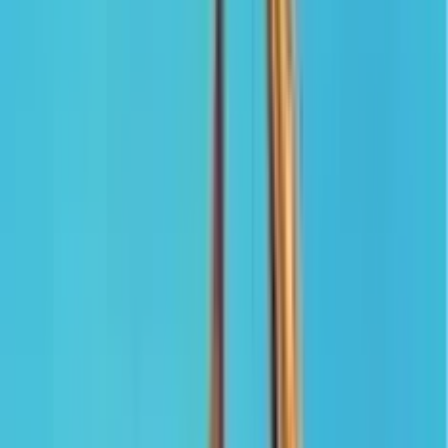
Slot Gratis
Slot Gratis
Nuove
Bar
VLT
Book of Ra
Cleopatra
Egitto
Megaways
Oriente
Frutta
Pirati
Vampiri
Software
IGT
Novomatic
Capecod
WMG
Pragmatic Play
Big Time Gaming
Play'n Go
Netent
Big Time Gaming