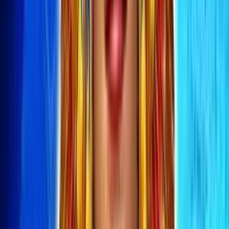
4.5
/5
Gioco Gratis
Cleopatra Diamond Spins
Add to
favorites
IGT
•