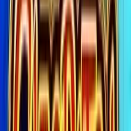
Betflag
Recensione
Bonus
progress
ottenibil
base del
giocato. 
riscattar
bisogna r
1 sola vo