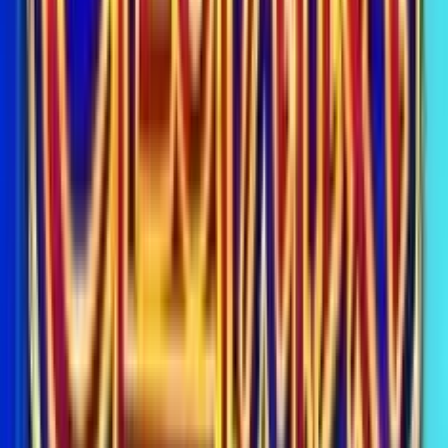
Ricarica
R
di Giocat
4.0
/5
•
(
2
Voti
)
Bonus Re
Lottomatica
Requisiti
Casino
Recensione
Bonus Re