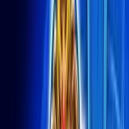
Slot Gratis
Slot Gratis
Nuove
Bar
VLT
Book of Ra
Cleopatra
Egitto
Megaways
Oriente
Frutta
Pirati
Vampiri
Software
IGT
Novomatic
Capecod
WMG
Pragmatic Play
Big Time Gaming
Play'n Go
Netent
Big Time Gaming