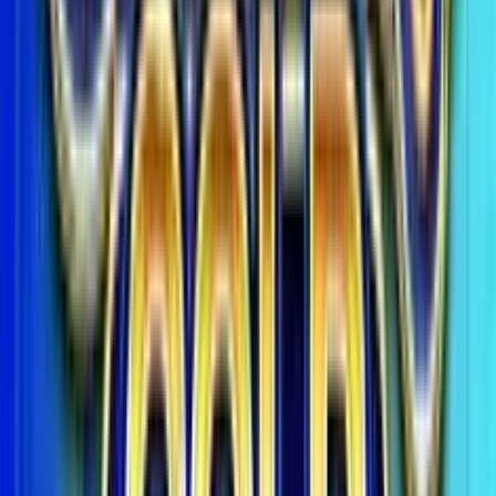
vincenti. Un RTP del 96,17% promette un ritorno equo per i
giocatori, mentre le scommesse variano dal modesto 0,2€
fino a un massimo di 20€. Preparate il vostro kilt e
preparatevi a rivivere la leggenda nelle selvagge e verdi
highlands di Treasure Box Clans.
Scheda Tecnica Treasure Box Clans
rtp
:
96,17
volatilità
:
N/D
layout
:
5x3
linee Di Puntata
:
243
puntata Minima
:
0,20
puntata Massima
:
20
jackpot
:
Si
Giri Gratis
: