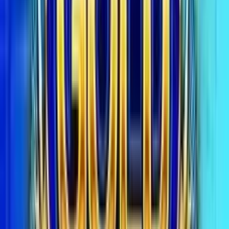
Ragazza guerriera (Clan del Lupo) restituisce un
massimo di 0,70€;
Ragazzo con le frecce (Clan del Cervo) restituisce un
massimo di 0,60€;
Doppie asce incrociate restituiscono un massimo di
0,50€;
Martello e scudo restituisce un massimo di 0,40€;
Libro con trifoglio restituisce un massimo di 0,30€;
Nodo celtico restituisce un massimo di 0,30€;
Spada e scudo restituisce un massimo di 0,30€;
Cornamusa restituisce un massimo di 0,30€;
Anello restituisce un massimo di 0,30€;
Ferro di cavallo restituisce un massimo di 0,30€.
Simboli bonus e giochi extra di
Treasure Box Clans
Bonus Hold and Win: questa modalità si attiva con 5 di
simboli bonus e inaugura una sequenza di tre respin, dove
ogni volta che un simbolo bonus si posa sui rulli, rimane in
posizione. La magia dei respin può proseguire se si
materializzano nuovi simboli bonus o +1 SPINS, dato che