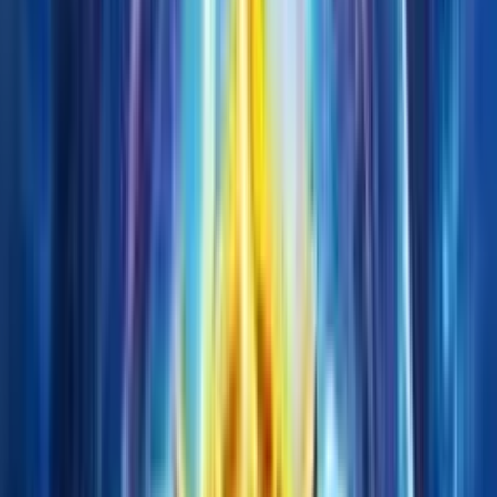
Add to
favorites
NextGen
•