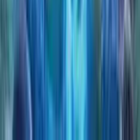
0
%
1