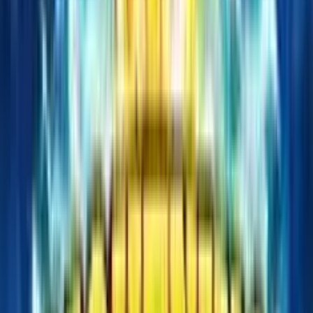
5.0
/5
HOT SLOT
Gioco Gratis
Lightning Gems
Add to
favorites
NextGen
•