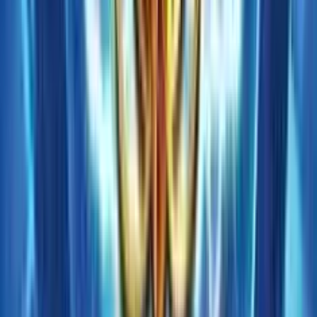
Starmania Slot Machine
La slot machine Starmania si ispira nemmeno a dirlo al tema
dello spazio e dei corpi celesti, e prevede un sistema di
gioco con 5 rulli e 10 linee di puntata, simboli in grado di
comporre combinazioni associate a premi fino a 500 volte la
puntata selezionata, simboli Wild, ed un simbolo Scatter