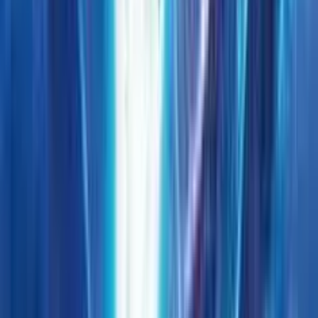
Tutt’altro discorso invece per i due simboli speciali presenti
nella slot, il Wild e lo Scatter, in quanto associati a proprie
funzioni bonus che non rispondono alle regole appena
descritte per i simboli a tema. Il Wild ad esempio, è il simbolo
jolly del gioco ed in quanto tale è in grado di sostituirsi a
qualsiasi altro gioco della slot per semplificare la creazione
di combinazioni vincenti, mentre il secondo è associato a
proprie combinazioni ed al gioco bonus Free Spins.
Quest’ultimo in particolare è il bonus più importante di tutto il
gioco e può essere attivato con 3 simboli Scatter estratti in
qualsiasi posizione dei rulli, anche se non allineati su una
singola linea attiva. Una volta attivato, questo bonus eroga al
giocatore 10 giocate gratuite da utilizzare con una puntata
pari a quella selezionata nella giocata che ha portato
all’attivazione del bonus per ottenere combinazioni vincenti
ed accumulare il maggior numero di premi possibili. Durante il
bonus inoltre, il giocatore vede comparire sullo schermo ed in
modo casuale dei simboli Stacked Wild in grado di ricoprire
interi rulli e di aumentare in questo modo le probabilità per il
giocatore di ottenere dei premi.