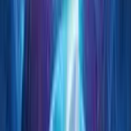
Gioco Gratis
Premendo "Gioco Gratis", confermi di avere almeno 18 anni.