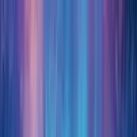
Il gioco è vietato ai minori e può causare dipendenza
patologica - probabilità di vincita
Slot Mania
Slot Mania
Slot Gratis
Slot Gratis
Nuove
Bar
VLT
Book of
Ra
Cleopatra
Egitto
Megaways
Oriente
Frutta
Pirati
Vampiri
Software
IGT
Novomatic
Capecod
WMG
Pragmatic Play
Big Time
Gaming
Play'n Go
Netent
Big Time Gaming
Tutti i provider