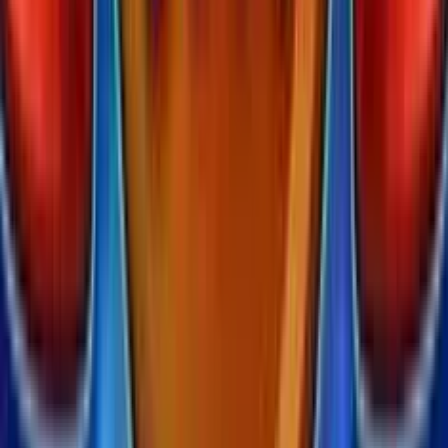
Space Wars Slot Machine
Una vera e propria Guerra tra diverse specie aliene devasta i