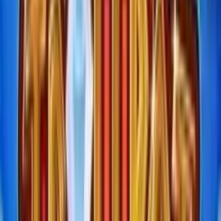
Free Spi
FS
Requis
#
1
Giocata
raggiung
4.0
/5
•
(
1
Voti
)
30 giorni
NetBet
Recensione
Requisiti
40x da
raggiung
30 giorni