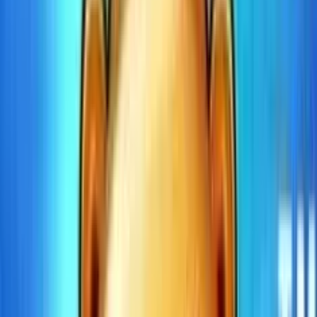
Bo
Casinò Online
Voto Utenti
Benv