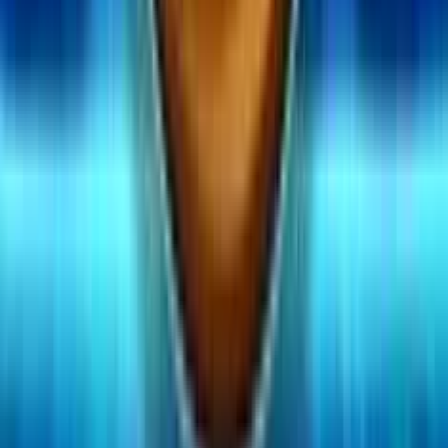
Cristallo su singola linea di puntata attiva, ad un valore minimo
di 2 volte la puntata selezionata associata invece ad una
combinazioni di soli 3 simboli raffiguranti lo strano alieno
viola con un occhio solo.
Dotata inoltre di 5 rulli e 40 linee di puntata selezionabili, la
slot prevede soli simboli di tipo Stacked, ovvero in grado di
occupare più posizioni di un singolo rullo
contemporaneamente, aumentando le probabilità di comporre
più combinazioni vincenti con un numero limitato di simboli
uguali. Questa caratteristica tra l’altro gioca un ruolo
importantissimo per quanto il riguarda il simbolo Wild, che
può quindi aumentare ulteriormente la propria efficacia di
simbolo jolly. Infine il vero punto di forza della slot, la
funzione speciale Nuovo Giro.
Questa, attiva durante tutto il corso della partita, regala al
giocatore una giocata gratuita per ogni singolo giro vincente
ottenuto, un giro cioè in cui è stata estratta almeno una
combinazione associata a premi. Il giocatore in particolare
vede riempirsi di tanti alieni della stessa specie che ha
portato alla vincita, uno speciale contenitore posto alla destra
dello schermo, che, dopo essere svuotato, porta allo
svuotamento dei rulli ed alla estrazione di nuovi simboli. Le