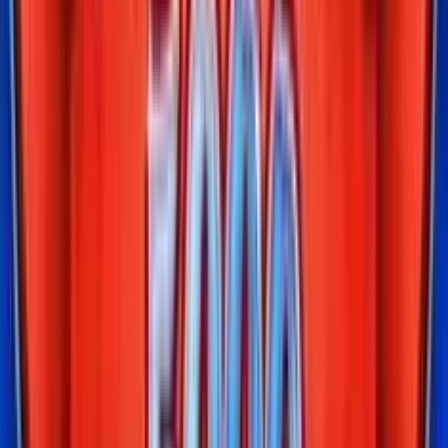
Bonus B
2100€
Cashbac
di Giocat
a 2.000€
su 30 slo
selezion
sul Live 
sullo Spo
giocata e
#
2
giorni, w
10x e val
4.2
/5
•
(
17
Voti
)
giorni.
StarCasino
Recensione
Requisiti
Fino a 2