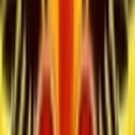
4.0
/5
Gioco Gratis
Foxin Wins
Add to
favorites
Amaya
•