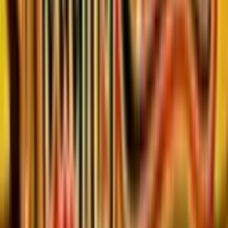
Bonus
Benvenuto
1€ Bonus
Ricarica
Requi
#
2
di Giocata
20x da
4.5
/5
•
(
2
Voti
)
raggiungere
Snai
entro 10 gior
Casino
Recensione
Requisiti di
Giocata
20x da
raggiungere
entro 10 gior