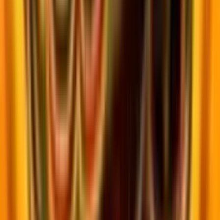
La leggendaria Via della Seta ispira la Silk Road slot machine,
un prodotto dal fascino esotico che punta su un sistema di
gioco dinamico ed originale per regalare al giocatore giocate
e bonus imprevedibili. Più nel dettaglio, il sistema di gioco si
basa su una struttura a 5 rulli, su cui il giocatore può
comporre, in ben 243 modi diversi, le varie combinazioni
vincenti, aiutato anche da 2 simboli molto speciali, il Wild e lo
Scatter, quest’ultimo associato alla modalità di gioco bonus
Free Spins.
Per quanto riguarda in particolare il simbolo Wild, questo
raffigura un rotolo di seta e svolge la funzione di simbolo jolly,
aumentando notevolmente, quando estratto sui rulli, le
probabilità del giocatore di ottenere dei premi. Quando
estratto infatti, questo simbolo assume il valore del simbolo
che, in base ai simboli già estratti sui rulli e fatta eccezione
per il simbolo Scatter, permette al giocatore di comporre la
combinazione vincente legata al maggior premio ottenibile
nel giro corrente.
Il simbolo Scatter invece, è associato alla modalità di gioco
Free Spins, che attiva in particolare quando estratto in almeno
3 posizioni qualsiasi dei rulli, e che regala al giocatore un
numero di giri gratis che varia da un minimo di 10 ad un