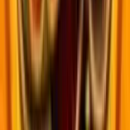
massimo di 20, in funzione ovviamente del numero di Scatter
ottenuti. Durante le giocate gratuite inoltre il simbolo Wild
assume, oltre alla consueta funzione di jolly, anche il ruolo di
simbolo moltiplicatore, aumentando le vincite associate alle
combinazioni che lo contengono di 3 volte, quando estratto
sul rullo 2, di 5 quando estratto sul rullo 5, e di addirittura 15
volte quando estratto su entrambi. Infine oltre a regalare
giocate gratuite, il simbolo Scatter compone anche una
propria combinazione vincente, combinazioni tra l’altro tra le
più pagate dell’intera slot, con premi che variano da un minimo
di 125, ottenuto ad esempio con 3 simboli Scatter, ad un
massimo di 1250 volte la puntata, ottenuto invece con 5 di
questi simboli.
Valerio Sulfaro