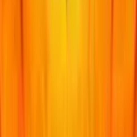
0
%
2