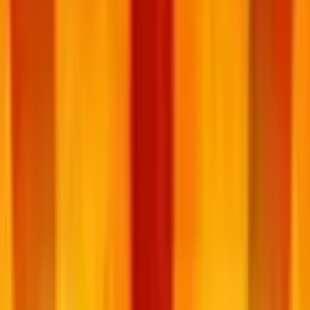
Tutti i provider
Soldi Veri
Elenco Casino AAMS
Casino Senza Deposito
Bonus Free Spin
Migliori Bonus Benvenuto
Slot Online Soldi Veri
Guida
Guida Casino
Garanzie Licenza AAMS
Gioco Responsabile
Registrazione Casinò AAMS
Blog
Link Rapidi
Slot Gratis
Nuove Slot