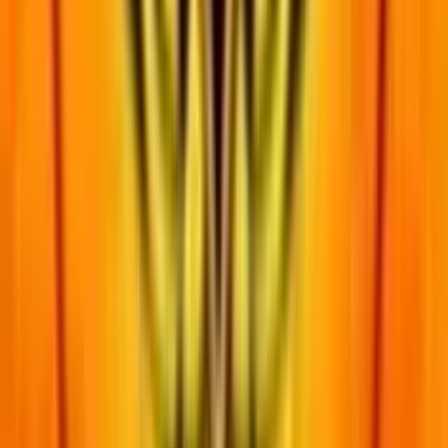
0
%
3