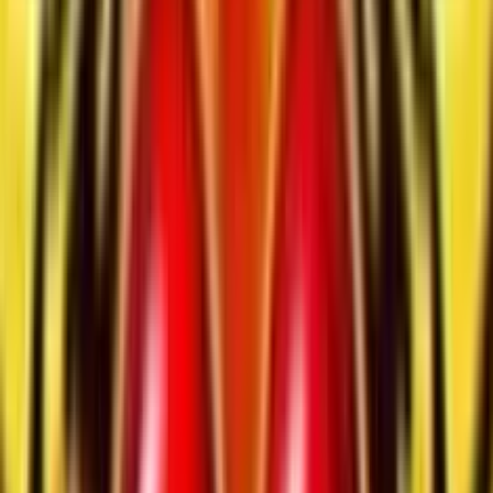
4.0
/5
Gioco Gratis
Superman
Add to
favorites
Amaya
•