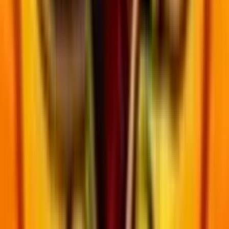
Ruolo
:
Senior Copywriter
Esperienza
:
6+
Anni
Specializzazione
:
Recensioni Giochi
Esperto del mondo del gambling, Valerio è un Copywriter che
cerca di fornire ai suoi lettori un quadro più chiaro su giochi e
tematiche del momento. In passato ha collaborato con varie
testate legate al gioco ed è stato responsabile dei contenuti
di Betway.
Valerio Sulfaro
Ruolo
:
Senior Copywriter
Esperienza
:
6+ Anni