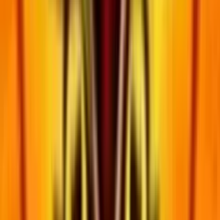
Specializzazione
:
Recensioni Giochi
Esperto del mondo del gambling, Valerio è un Copywriter che
cerca di fornire ai suoi lettori un quadro più chiaro su giochi e
tematiche del momento. In passato ha collaborato con varie
testate legate al gioco ed è stato responsabile dei contenuti
di Betway.
Recensioni Utenti
0.0
/
5
Basato su
0
Recensione
Scrivi una recensione
5