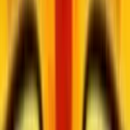
Gioco Gratis
Premendo "Gioco Gratis", confermi di avere almeno 18 anni.
0.0
/5
•
0
ratings
Soldi Veri