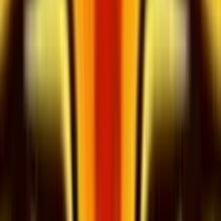
Add to
favorites
Soldi Veri
Giochi dello stesso provider
Gioco Gratis
Fortune of Amazon
Add to
favorites
Amaya
•