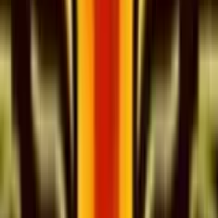
4.0
/5
Gioco Gratis
Double the Devil
Add to
favorites