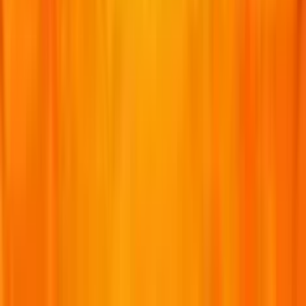
0
%
1