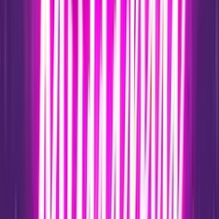
Bonus B
50€ Bon
#
1
Ricarica
R
di Giocat
4.0
/5
•
(
2
Voti
)
Bonus Re
Lottomatica
Requisiti
Casino
Recensione
Bonus Re