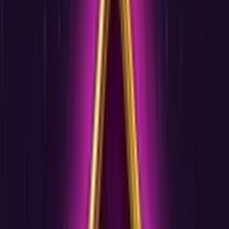
Slot Gratis
Slot Gratis
Nuove
Bar
VLT
Book of Ra
Cleopatra
Egitto
Megaways
Oriente
Frutta
Pirati
Vampiri
Software
IGT
Novomatic
Capecod
WMG
Pragmatic Play
Big Time Gaming
Play'n Go
Netent
Big Time Gaming