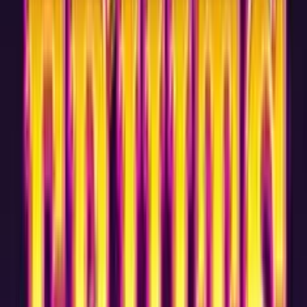
Soldi Veri
I miei giochi preferiti
Nessuna slot preferita ancora
Inizia ad aggiungere slot ai tuoi preferiti!
home
/
Slot Gratis
/
Shuriken Legend
Shuriken Legend
da
Synot