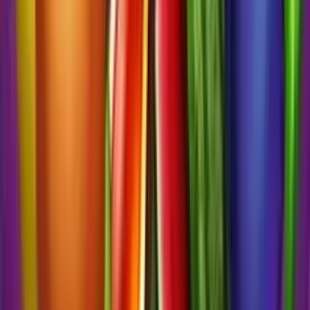
Shuriken Legend Slot Machine: Recensione