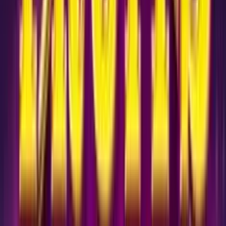
Synot
•