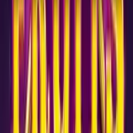
4.0
/5
•
1
rating
Soldi Veri
Add to
favorites
Soldi Veri
Giochi dello stesso provider
HOT SLOT
Gioco Gratis
BigX
Add to
favorites