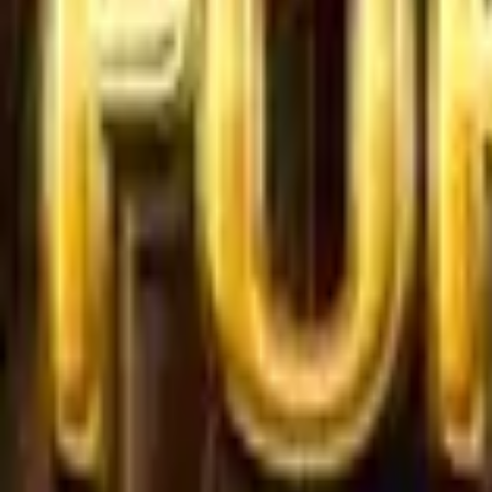
Bonus Free Spin
Migliori Bonus Benvenuto
Slot Online Soldi Veri
Guida
Guida Casino
Garanzie Licenza AAMS
Gioco Responsabile
Registrazione Casinò AAMS
Blog
Link Rapidi
Slot Gratis
Nuove Slot
Soldi Veri
I miei giochi preferiti