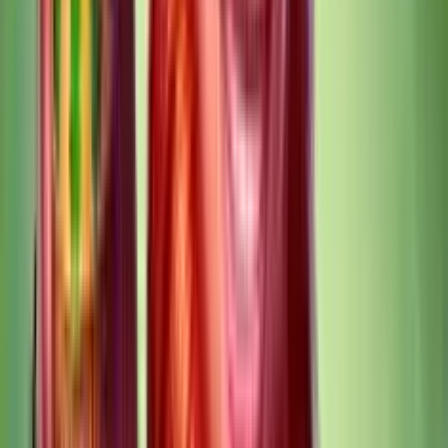
5.0
/5
HOT SLOT
Gioco Gratis
Gold Mania
Add to
favorites
Gamzix
•