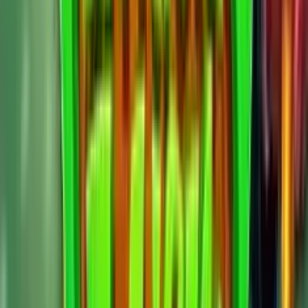
della slot machine Rich Granny e di un comparto grafico molto
simpatico che raffigura l'anziana signora alle prese con sacchi
pieni di lettere da spedire. Le regole della slot invece
prevedono un'area di gioco composta da 5 rulli sui quali sono
sempre attive 10 linee di puntata che il giocatore può
utilizzare per comporre combinazioni vincenti con premi fino
a 1000 gettoni e per attivare funzioni bonus come la bonus
gain. Quest'ultima prevede delle respins gratuite durante le
quali poter estrarre simboli associati a premi casuali.
Valerio Sulfaro
Ruolo
:
Senior Copywriter
Esperienza
:
6+
Anni
Specializzazione
:
Recensioni Giochi
Esperto del mondo del gambling, Valerio è un Copywriter che