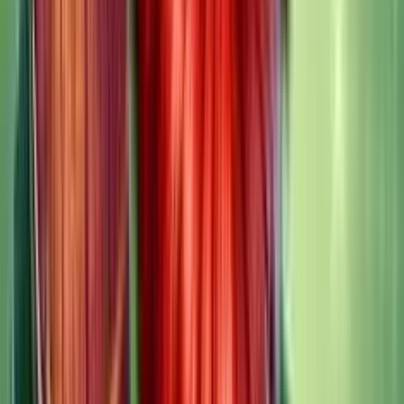
5.0
/5
Rich Granny Casino che offrono questo