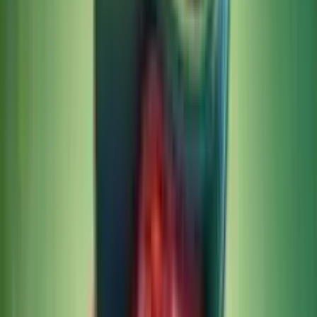
5.0
/5
•
1
rating
Soldi Veri
Add to
favorites
Soldi Veri
Giochi dello stesso provider
HOT SLOT
Gioco Gratis
Make Money