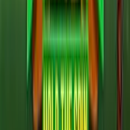
0
%
3