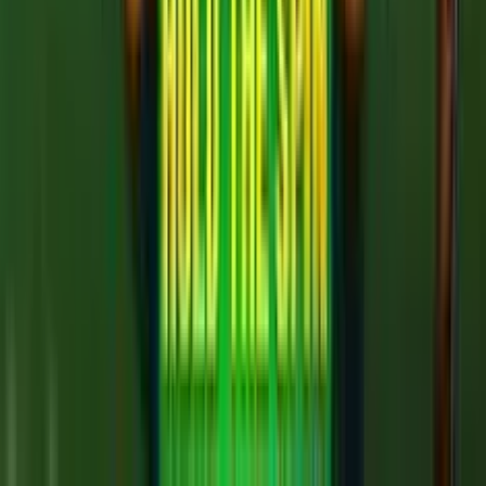
0
%
2