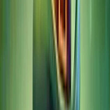
Gioco Gratis
Premendo "Gioco Gratis", confermi di avere almeno 18 anni.