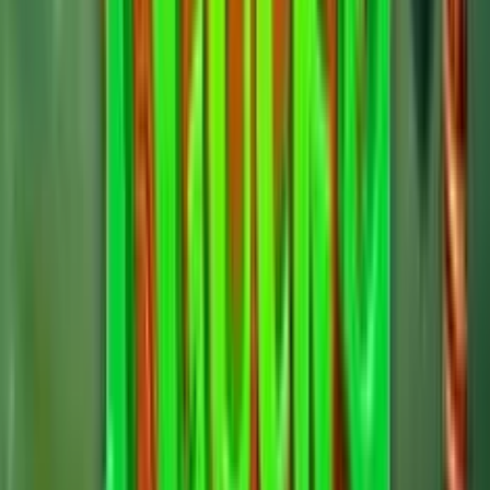
di Betway.
Recensioni Utenti
0.0
/
5
Basato su
0
Recensione
Scrivi una recensione
5