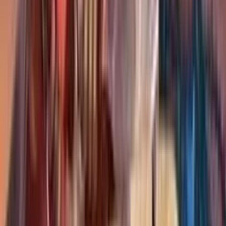
Fino a 2
cashback
slot sele
50€ sul 
sullo Spo
giocata e
giorni, w
10x e val
giorni.