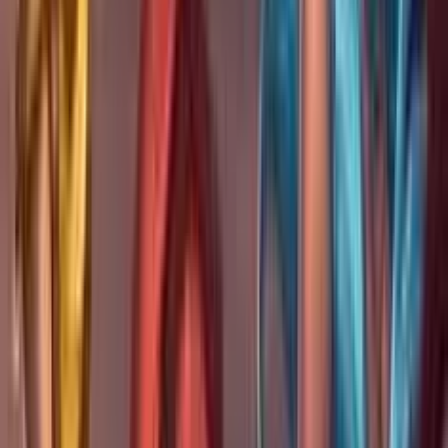
Add to
favorites
Yggdrasil
•