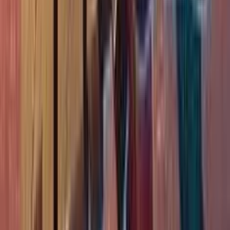
Wild restituisce un massimo di 10x;
Botte restituisce un massimo di 5x;
Cappello restituisce un massimo di 4x;
Bottiglia di Whiskey restituisce un massimo di 3x;
Boccale di Birra restituisce un massimo di 2,5x;
A restituisce un massimo di 1x;
K restituisce un massimo di 0,9x;
Q restituisce un massimo di 0,8x;
J restituisce un massimo di 0,7x;
10 restituisce un massimo di 0,6x.
Simboli bonus e giochi extra di Rainbow
Ryan 2
Simbolo Wild:
la Pentola d'Oro è un jolly che può trasformarsi
in qualsiasi altro simbolo di pagamento per completare o
ampliare le combinazioni vincenti.
Encore:
se il pubblico, entusiasta, chiede un altro pezzo,
grida "Encore": questa funzione, a sorpresa, prevede che al
termine di un normale spin i rulli possono girare di nuovo. Al
termine di questo bis, almeno due rulli mostreranno gli stessi