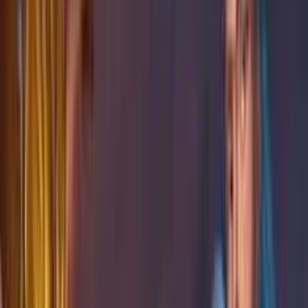
Tutti i provider
Soldi Veri
Elenco Casino AAMS
Casino Senza Deposito
Bonus Free Spin
Migliori Bonus Benvenuto
Slot Online Soldi Veri
Guida
Guida Casino
Garanzie Licenza AAMS
Gioco Responsabile
Registrazione Casinò AAMS
Blog
Link Rapidi
Slot Gratis
Nuove Slot