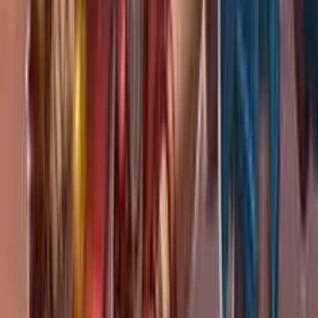
5.0
/5
Rainbow Ryan 2 Casino che offrono
questo gioco
Bo
Casinò Online
Voto Utenti
Benv