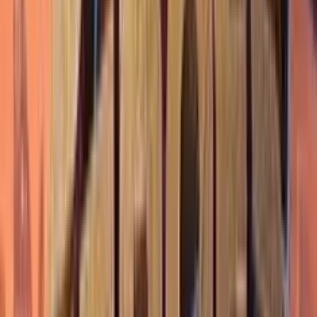
entro 10 
4.5
/5
•
(
2
Voti
)
Requisiti
Snai
Casino
Recensione
20x da
raggiung
10 giorni