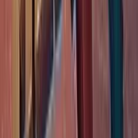
simboli in fila, incrementando notevolmente le probabilità di
incassare vincite più cospicue.
Louder:
se il pubblico, invece, grida "più forte", Ryan colpisce
le corde della sua chitarra con ancora più energia. Questo è
l'effetto di "Louder": quando si attiva, il volume della musica
non è l'unica cosa ad aumentare, ma cresce anche il
moltiplicatore di vincita, potenziando il valore del tuo premio
corrente. Come un vero e proprio amplificatore, questo
moltiplicatore può salire, offrendo un boost inaspettato alle
vincite.
Free Spins:
i simboli Free Spins sono il biglietto d'ingresso
per una serie di giri gratuiti, dove la musica e l'energia
raggiungono il culmine. Raccogliendone tre o più, questa
modalità bonus regala un numero di giri proporzionale ai
simboli raccolti. Durante questi giri, due rulli danzeranno
all'unisono, mostrando gli stessi simboli per garantire
performance vincenti più spettacolari. Le funzioni "Encore" e
"Louder" sono anche loro pronte a scatenarsi, rendendo ogni
giro gratuito un potenziale concerto di vincite.
Jackpot Collection:
nel corso del gioco, alcuni simboli
possono nascondere delle piccole sorprese sotto forma di