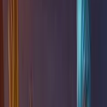
Soldi Veri
Elenco Casino AAMS
Casino Senza Deposito
Bonus Free
Spin
Migliori Bonus Benvenuto
Slot Online Soldi Veri
Guida
Guida Casino
Garanzie Licenza AAMS
Gioco
Responsabile
Registrazione Casinò AAMS
Blog
Slot Gratis
Nuove Slot
Soldi Veri
Menu