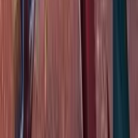
Leprechaun Wild
di Play’nGO;
Leprechaun's Coins
di Platypus;
Irish Pot Luck
di NetEnt.
Conclusioni sulla slot Rainbow Ryan 2
online
Rainbow Ryan 2 ha la capacità di unire un'esperienza di gioco
dinamica a un contesto narrativo affascinante, che rivisita il
tema Irlanda in un modo nuovo e originale con l’introduzione
di un leprecauno musicista. Sebbene l'RTP del 94% possa
sembrare modesto rispetto ad altre slot moderne, la varietà
delle funzioni bonus e la massima vincita potenziale offrono
un'esperienza di gioco ricca e appagante. Gli appassionati di
giochi a tema e coloro che cercano un'esperienza ludica con
un tocco di originalità troveranno in Rainbow Ryan 2 un
avvincente mix di tradizione e innovazione.
Domande Frequenti
Qual è il tema grafico della slot machine Rainbow Ryan 2 ?