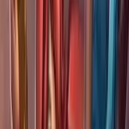
5.0
/5
HOT SLOT
Gioco Gratis
Wild Robo Factory
Add to
favorites
Yggdrasil
•