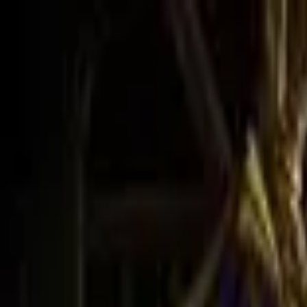
Il gioco è vietato ai minori e può causare dipendenza patologica 
Slot Mania
Slot Mania
Slot Gratis
Slot Gratis
Nuove
Bar
VLT
Book of Ra
Cleopatra
Egitto
Megaways
O
Software
IGT
Novomatic
Capecod
WMG
Pragmatic Play
Big Time Gaming
Pl
Soldi Veri
Elenco Casino AAMS
Casino Senza Deposito
Bonus Free Spin
M