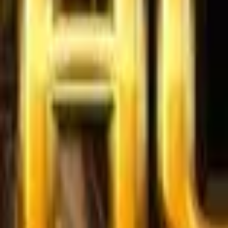
Gioco Gratis
Premendo "Gioco Gratis", confermi di avere almeno 18 anni.
0.0
/5
•
0
ratings
Soldi Veri
Add to
favorites
Soldi Veri