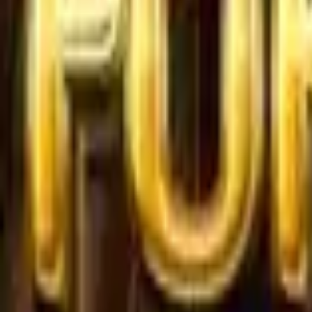
Bonus Free Spin
Migliori Bonus Benvenuto
Slot Online Soldi Veri
Guida
Guida Casino
Garanzie Licenza AAMS
Gioco Responsabile
Registrazione Casinò AAMS
Blog
Link Rapidi
Slot Gratis
Nuove Slot
Soldi Veri
I miei giochi preferiti