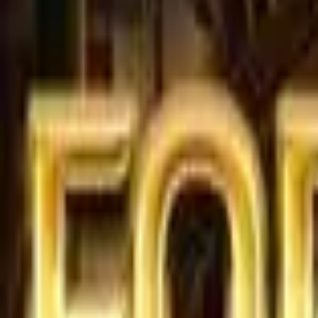
Book of Ra
Cleopatra
Egitto
Megaways
Oriente
Frutta
Pirati
Vampiri
Software
IGT
Novomatic
Capecod
WMG
Pragmatic Play
Big Time Gaming
Play'n Go
Netent
Big Time Gaming
Tutti i provider
Soldi Veri
Elenco Casino AAMS
Casino Senza Deposito