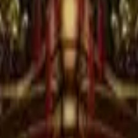
trazione Casinò AAMS