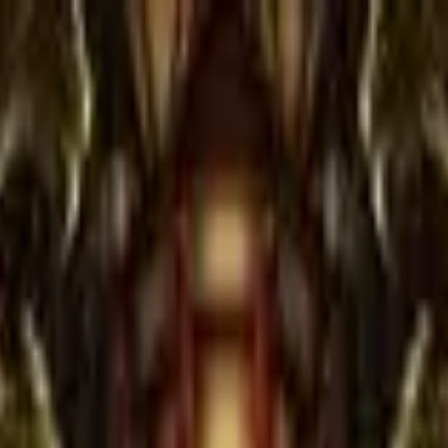
- probabilità di vincita
riente
Frutta
Pirati
Vampiri
ay'n Go
Netent
Big Time Gaming
Tutti i provider
igliori Bonus Benvenuto
Slot Online Soldi Veri