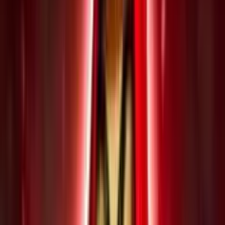
Tutti i provider
Soldi Veri
Elenco Casino AAMS
Casino Senza Deposito
Bonus Free Spin
Migliori Bonus Benvenuto
Slot Online Soldi Veri
Guida
Guida Casino
Garanzie Licenza AAMS
Gioco Responsabile
Registrazione Casinò AAMS
Blog
Link Rapidi
Slot Gratis
Nuove Slot