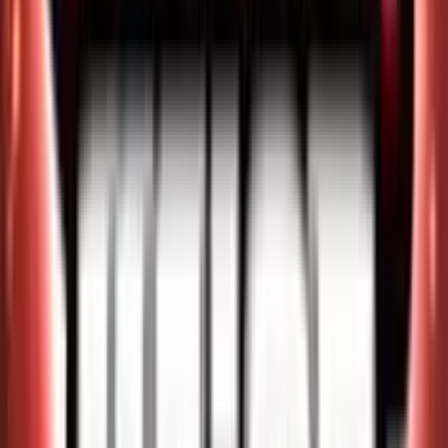
raggiungere
entro 30 gior