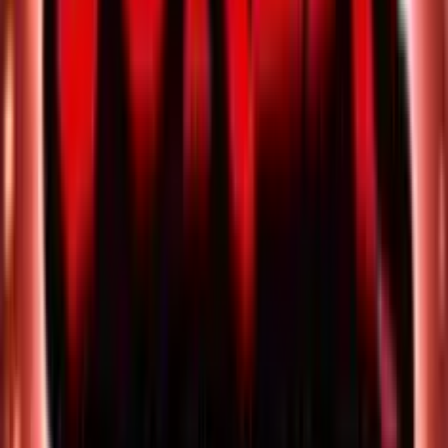
Bonus
Benvenuto
600€ Bonus
Ricarica + 2
Free Spin
#
2
FS
Requisiti 
Giocata
4
4.0
/5
•
(
1
Voti
)
da raggiunge
NetBet
Recensione
entro 30 gior
Requisiti di
Giocata
40x da