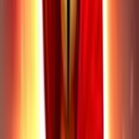
5.0
/5
HOT SLOT
Gioco Gratis
Kukers
Add to
favorites
Felix Gaming
•