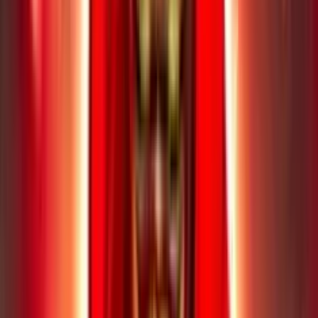
5.0
/5
HOT SLOT
Gioco Gratis
Juicy Wilds
Add to
favorites
Felix Gaming
•