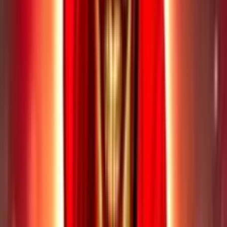
5.0
/5
HOT SLOT
Gioco Gratis
Fruity Mania
Add to
favorites
Felix Gaming
•