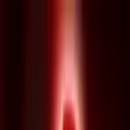
Il gioco è vietato ai minori e può causare dipendenza
patologica - probabilità di vincita
Slot Mania
Slot Mania
Slot Gratis
Slot Gratis
Nuove
Bar
VLT
Book of
Ra
Cleopatra
Egitto
Megaways
Oriente
Frutta
Pirati
Vampiri
Software
IGT
Novomatic
Capecod
WMG
Pragmatic Play
Big Time
Gaming
Play'n Go
Netent
Big Time Gaming
Tutti i provider