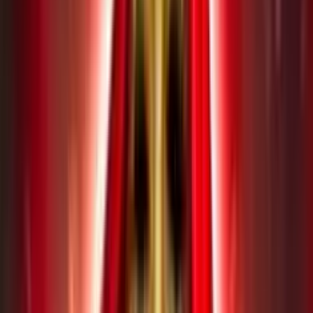
Gioco Gratis
Premendo "Gioco Gratis", confermi di avere almeno 18 anni.