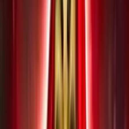
Soldi Veri
I miei giochi preferiti
Nessuna slot preferita ancora
Inizia ad aggiungere slot ai tuoi preferiti!
home
/
Slot Gratis
/
Pharaohs Temple
Pharaohs Temple
da
Felix Gaming