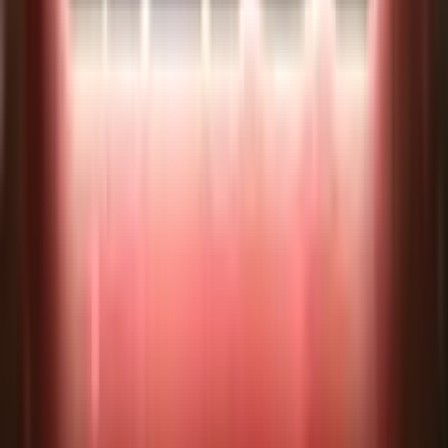
0
%
4