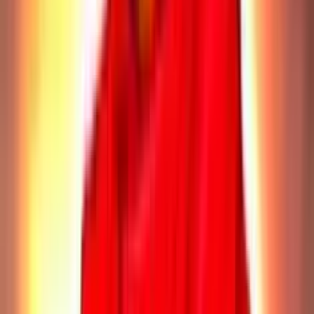
5.0
/5
Pharaohs Temple Casino che offrono