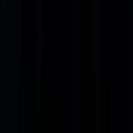
guida e regolamentazione dettate da ADM e di conseguenza
produce contenuti in linea con le normative vigenti in Italia.
Slot Mania non partecipa alla raccolta di scommesse per
conto proprio o di soggetti terzi. Slot Mania promuove il gioco
responsabile e sicuro.
Chi Siamo
Mappa del Sito
Gioco Responsabile
Privacy Policy
© 2011-
2026
https://www.slotmania.it
|
Tutti i Diritti Riservati