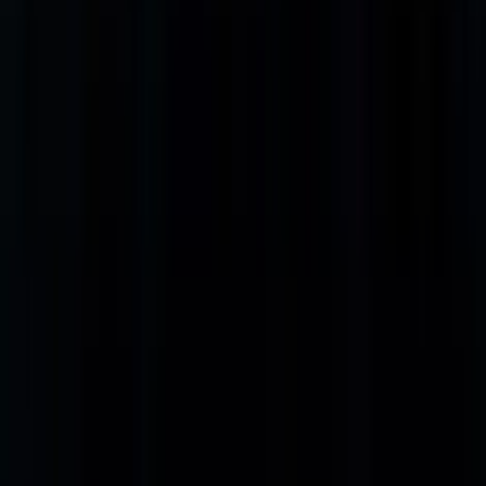
Starvegas
1000
Recensione
Leovegas
100
Recensione
Footer
Slot Mania è un sito web di giochi di casinò gratis, recensioni
di giochi e casinò online e divulgatore di informazioni relative
al mondo del gioco online. Slot Mania aderisce alle linee