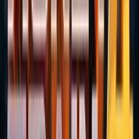
Giada Benazzi
Ruolo
:
Content Editor
Esperienza
:
5+ Anni
Specializzazione
:
Recensioni Casino e Giochi
Giada Benazzi, editor esperta nel settore del gambling,
unisco passione e precisione nell'analizzare e presentare i
trend più attuali del gioco d'azzardo.