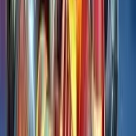
5.0
/5
Gioco Gratis
Money Train 4
Add to
favorites
Relax Gaming
•