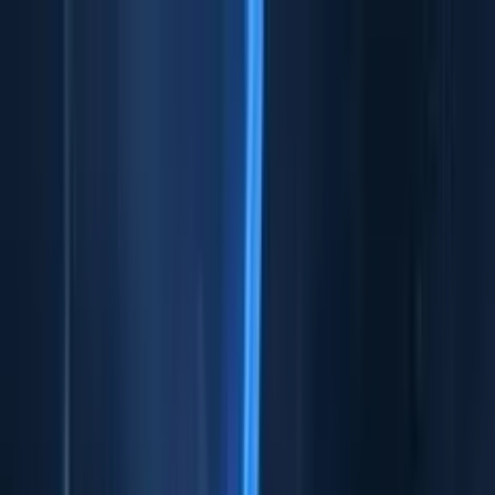
Il gioco è vietato ai minori e può causare dipendenza
patologica - probabilità di vincita
Slot Mania
Slot Mania
Slot Gratis
Slot Gratis
Nuove
Bar
VLT
Book of
Ra
Cleopatra
Egitto
Megaways
Oriente
Frutta
Pirati
Vampiri
Software
IGT
Novomatic
Capecod
WMG
Pragmatic Play
Big Time
Gaming
Play'n Go
Netent
Big Time Gaming
Tutti i provider