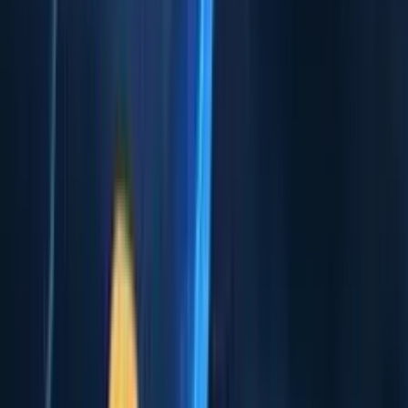
Soldi Veri
Elenco Casino AAMS
Casino Senza Deposito
Bonus Free
Spin
Migliori Bonus Benvenuto
Slot Online Soldi Veri
Guida
Guida Casino
Garanzie Licenza AAMS
Gioco
Responsabile
Registrazione Casinò AAMS
Blog
Slot Gratis
Nuove Slot
Soldi Veri
Menu