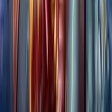
Money Cart 4
L'ultima creazione di Relax Gaming, Money Cart 4, sbarca nel
panorama delle slot online con una proposta coraggiosa e
innovativa. Lanciata il 6 febbraio 2024, questa slot non
tradisce le aspettative di chi cerca qualcosa di nuovo: si
distingue per una struttura di gioco che abbandona le linee di
pagamento classiche a favore di una griglia flessibile di 6 rulli
con 4-8 righe. Con un RTP del 96% e una volatilità elevata,
promette un gameplay avventuroso tutto da scoprire. Le
scommesse vanno da 0,10€ a 60€ e il jackpot può
raggiungere le 15.000 volte la scommessa. Immergiti in un
futuro distopico e preparati a una battaglia meccanica sui rulli
pieni di azione!
Scheda Tecnica Money Cart 4
rtp
:
96
volatilità
:
Alta
layout
: