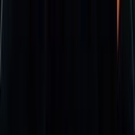
0
%
Casino Con Bonus Free Spin
StarCasino
50
Recensione