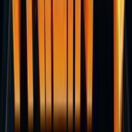
0
%
2