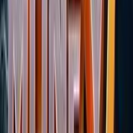
Ecco alcune slot simili a Money Cart 4
Money Train 4
di Relax Gaming;
Money Train Origins
di Felix Gaming;
Wild War 3
di BG Gaming.
Conclusioni sulla slot Money Cart 4
online
Money Cart 4 è una slot che eccita e stimola con il suo
approccio unico, ideale per i giocatori che cercano
un'esperienza nuova e diversa dalle solite slot. Il suo punto di
forza è l'innovazione, che si manifesta nelle meccaniche di
gioco e nelle funzioni bonus. Il rovescio della medaglia è la
complessità, che potrebbe intimidire i principianti; tuttavia,
questa stessa complessità invita ad approfondire e a godere
appieno di ciò che il gioco ha da offrire, trasformando ogni
sessione in un'avventura emozionante e potenzialmente
molto remunerativa.
Domande Frequenti