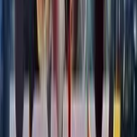
spaziale, le cui porte sigillate presagiscono un'esperienza di
gioco fuori dall'ordinario.
L'estetica del gioco è moderna e nitida, dominata da tonalità
scure con accenti rossi che trasmettono un senso di urgenza.
La colonna sonora, intensa e epica, si adatta perfettamente,
evocando l'atmosfera di una grande epopea spaziale.
Simboli bonus e giochi extra di Money
Cart 4
Money Cart 4 rompe gli schemi delle slot convenzionali con
le sue caratteristiche distintive. La griglia iniziale mostra tre
righe attive e altre bloccate, con i simboli che si limitano a
porte chiuse o icone con capacità uniche. Questi simboli
speciali hanno anche versioni Persistenti che amplificano le
loro funzionalità, che vanno dall'incremento dei valori di altri
simboli fino al sblocco di righe aggiuntive.
Simbolo Bonus:
questo simbolo si manifesta con un valore
misterioso, che varia da 1 a 10 monete, aggiungendo
un'inaspettata gratifica al tuo saldo.