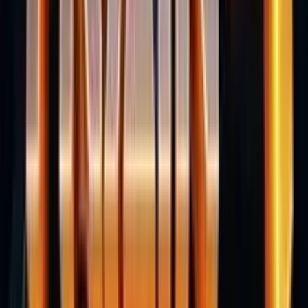
0
%
3