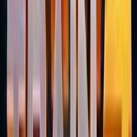
Giada Benazzi
Ruolo
:
Content Editor
Esperienza
:
5+ Anni
Specializzazione
:
Recensioni Casino e Giochi
Giada Benazzi, editor esperta nel settore del gambling,
unisco passione e precisione nell'analizzare e presentare i
trend più attuali del gioco d'azzardo.
Recensioni Utenti
0.0
/
5
Basato su
0
Recensione
Scrivi una recensione
5