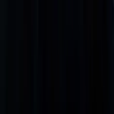
888
50
Recensione
AdmiralBet
1000
Recensione
BIG Casino
200
Recensione