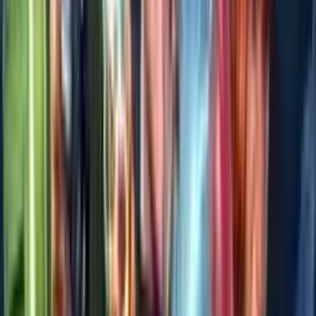
5.0
/5
HOT SLOT
Gioco Gratis
Dead Man's Trail
Add to
favorites
Relax Gaming
•