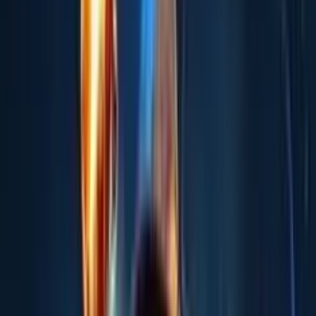
Tutti i provider
Soldi Veri
Elenco Casino AAMS
Casino Senza Deposito
Bonus Free Spin
Migliori Bonus Benvenuto
Slot Online Soldi Veri
Guida
Guida Casino
Garanzie Licenza AAMS
Gioco Responsabile
Registrazione Casinò AAMS
Blog
Link Rapidi
Slot Gratis
Nuove Slot