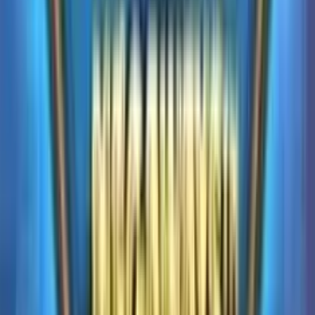
piccolo rullo in basso e di attivare in alcuni casi delle funzioni
bonus. Durante il suo percorso infatti il cavaliere può
incontrare sul suo cammino dei forzieri dorati che una volta
aperti consentono al giocatore di attivare una tra quattro
diverse funzioni bonus con regole e bonus differenti. La
funzione fireball bonus ad esempio trasforma alcuni dei
simboli estratti nella giocata in simboli wild aumentando in
questo modo le probabilità di comporre delle combinazioni
vincenti, mentre la funzione sword bonus trasforma interi rulli
in rulli jolly.
Lo scudo sulla destra dello schermo invece prevede quattro
slot inizialmente vuoti che il giocatore può riempire con
speciali simboli gemma e consente di aumentare il proprio
livello di gioco dal livello 1 iniziale al livello massimo 3, e di
attivare un bonus free spins con 10 giocate gratuite con
speciali moltiplicatori di vincite attivi fino a 3x.
Domande Frequenti
Quali sono i premi in palio con la slot machine Holy Diver?
La slot prevede premi per singola combinazione che