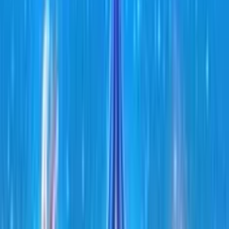
Soldi Veri
Elenco Casino AAMS
Casino Senza Deposito
Bonus Free
Spin
Migliori Bonus Benvenuto
Slot Online Soldi Veri
Guida
Guida Casino
Garanzie Licenza AAMS
Gioco
Responsabile
Registrazione Casinò AAMS
Blog
Slot Gratis
Nuove Slot
Soldi Veri
Menu