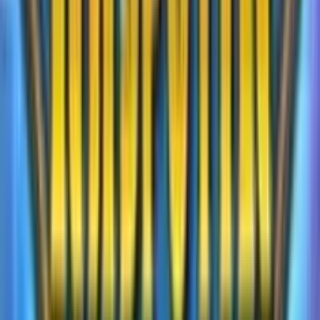
Holy Diver Slot Machine
Un giovane cavaliere alle prese con pericoli di ogni genere e
stregoni malvagi è il protagonista della slot machine Holy
Diver e di un sistema di gioco con rulli e un meccanismo
Megaways che consente di comporre combinazioni
estraendo simboli uguali in almeno 3 rulli vicini da sinistra. La
slot prevede inoltre un rullo aggiuntivo molto particolare
situato nella parte bassa dello schermo che non si comporta
come un normale rullo di gioco estraendo simboli a tema e
componendo combinazioni vincenti ma raffigura le imprese
del cavaliere e consente di attivare quattro diverse funzioni
bonus.
Holy Diver Slot Machine Gratis:
recensione
Un tema ambientato in un mondo magico quello previsto dalla
slot machine Holy Diver che veste il giocatore dei panni di un
prode cavaliere armato di spada e scudo e alle prese con
pericoli di ogni tipo e stregoni malvagi. La grafica della slot è