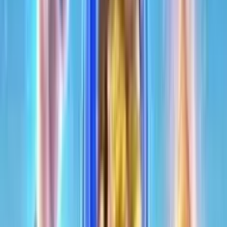
Gioco Gratis
Premendo "Gioco Gratis", confermi di avere almeno 18 anni.
0.0
/5
•
0
ratings
Soldi Veri