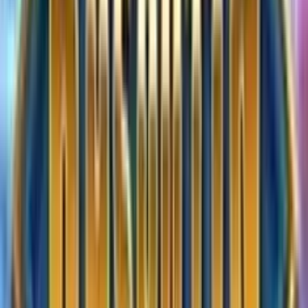
Bonus B
300€ Bo
Ricarica
R
#
3
di Giocat
da raggi
entro 30 
4.7
/5
•
(
3
Voti
)
Requisiti
BIG Casino
Recensione
60x da
raggiung
30 giorni