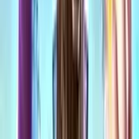
5.0
/5
HOT SLOT
Gioco Gratis
Holly e Benji
Add to
favorites
Big Time Gaming
•