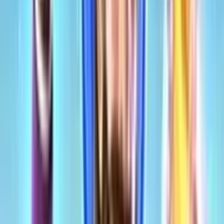
5.0
/5
HOT SLOT
Gioco Gratis
Wild Portals