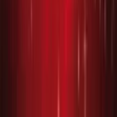
0
%
3