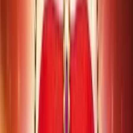
3.7
/5
•
7
ratings
Soldi Veri
Add to
favorites
Soldi Veri
Giochi dello stesso provider
Gioco Gratis
Viking Rising
Add to
favorites
EGT - Amusnet Interactive
•