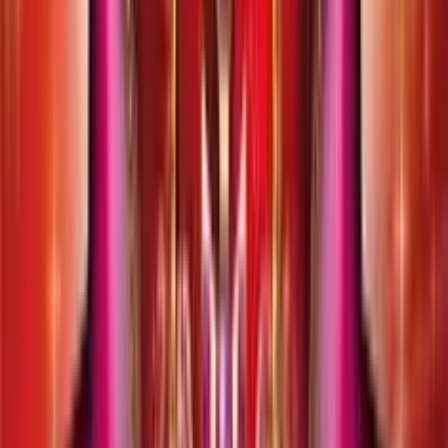
3.9
/5
Gioco Gratis