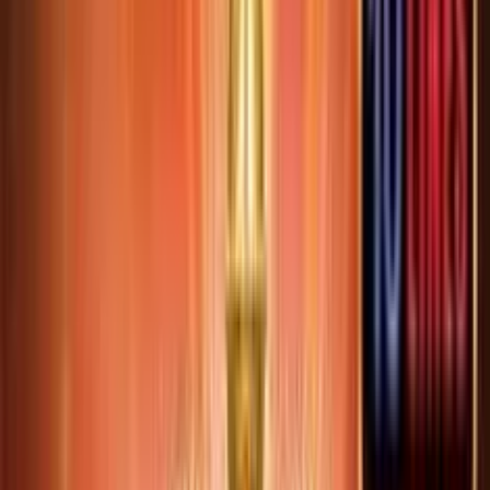
Slot Gratis
Slot Gratis
Nuove
Bar
VLT
Book of Ra
Cleopatra
Egitto
Megaways
Oriente
Frutta
Pirati
Vampiri
Software
IGT
Novomatic
Capecod
WMG
Pragmatic Play
Big Time Gaming
Play'n Go
Netent
Big Time Gaming