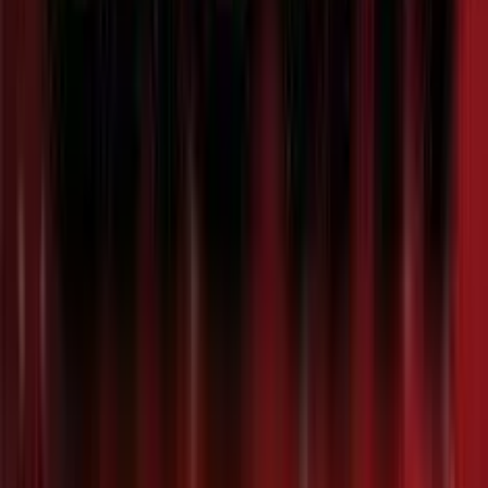
cifra in costante aumento che corrisponde al jackpot
progressivo di Flaming Hot Extreme: più a lungo si rimane in
partita, più questo va ad aumentare. Nel complesso, questa è
una release la cui grafica non è il suo punto di forza, ma fa
comunque un buon lavoro per far apparire questo tema nella
sua semplicità con lo scopo di puntare tutto sul gameplay.
Funzioni speciali e bonus
Wild e Scatter:
come ogni slot tradizionale che si rispetti,
Flaming Hot Extreme propone il suo simbolo in questione con
la tradizionale scritta “WILD” di colore dorato: questo può
andare a sostituire ciascun simbolo presenza nel gameplay
all’interno di combinazioni vincenti. Abbiamo anche lo Scatter
che è raffigurato con il simbolo del dollaro (anche qui in color
oro). Si aggiunge un moltiplicatore e, quando appare sui rulli 1,
3 e 45 si avvia un respin che incrementa le opportunità di
vincita. Con 5 Scatter si ottengono anche dei free spins.
Funzione Gamble:
altra caratteristica tradizionale delle slot
machine, si va a raddoppiare la propria vincita se si indovina il
colore della carta che viene estratta, con le opzioni rosso e
nero disponibili.