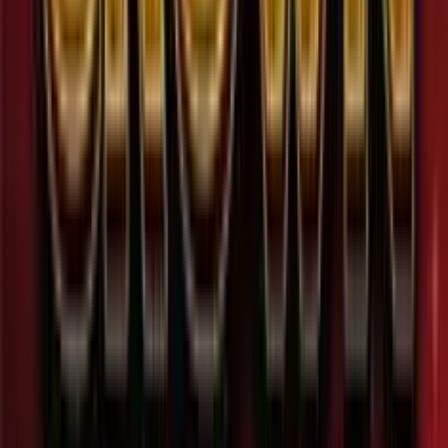
Stile e Grafica
Quando si crea una slot in stile tradizionale come Flaming Hot
Extreme, si opta sempre con un tema e simboli dei classici
frutti. EGT ha mantenuto uno stile piuttosto lineare in questa
slot, ma in modo che il gioco non diventasse noioso: stiamo
parlando di un titolo che può piacere sia ai giocatori di slot
tradizionali più esperti che a quelli che hanno appena iniziato
in questo nuovo mondo. Sui rulli troviamo molti simboli che
sono diventati una parte fondamentale dei grandi classici di
questo mondo; la frutta è onnipresente con ciliegie, arance,
mele, uva, banane e angurie, mentre compaiono anche il bar
d'oro e il simbolo del lucky 7 di colore rosso. I rulli sono
posizionati su uno sfondo del medesimo colore non è molto
appariscente, ma fa comunque la sua figura per far risaltare
ancora di più i simboli dai colori vivaci.
Ai lati dei rulli si trovano i numeri che indicano le linee di
pagamento in gioco
In cima ai rulli si trovano i quattro semi delle carte da gioco,
ossia picche, cuori, quadri e fiori. Ognuno di essi presenta una