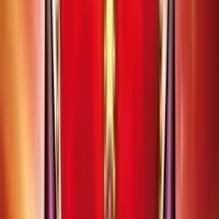
4.2
/5
Gioco Gratis
40 Extra Crown
Add to
favorites
EGT - Amusnet Interactive
•