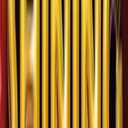
Bonus
Benvenuto
1€ Bonus
Ricarica
Requ
#
1
di Giocata
20x da
4.5
/5
•
(
2
Voti
)
raggiungere
Snai
entro 10 gio
Casino
Recensione
Requisiti 
Giocata
20x da
raggiungere
entro 10 gio