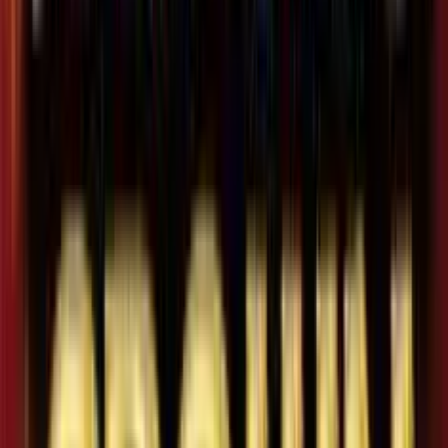
300€ Bonus
Ricarica
Requ
#
2
di Giocata
60x da
4.5
/5
•
(
4
Voti
)
raggiungere
BIG
entro 30 gio
Casino
Recensione
Requisiti 
Giocata
60x da
raggiungere
entro 30 gio