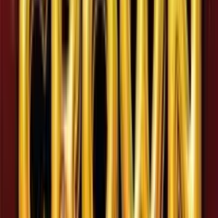
prelevato |
FreeSpin: si
possono
prelevare s
#
3
le vincite
ottenute, fin
massimo 10
0.0
/5
•
(
0
Voti
)
dopo averle
Goldbet
Recensione
rigiocate 1 v
Requisiti 
Giocata
Bonus su
riscatto: da
rigiocare a
1 volta prim
poter esser
prelevato |
FreeSpin: si
possono
prelevare s
le vincite
ottenute, fin
massimo 10