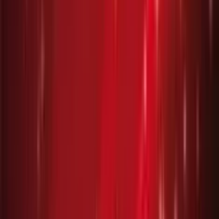
trend più attuali del gioco d'azzardo.
Giada Benazzi
Ruolo
:
Content Editor
Esperienza
:
5+ Anni
Specializzazione
:
Recensioni Casino e Giochi
Giada Benazzi, editor esperta nel settore del gambling,
unisco passione e precisione nell'analizzare e presentare i
trend più attuali del gioco d'azzardo.
Recensioni Utenti