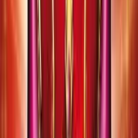
4.0
/5
Gioco Gratis
40 Burning Hot 6 Reels
Add to
favorites
EGT - Amusnet Interactive
•