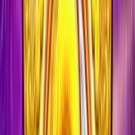
Gioco Gratis
Premendo "Gioco Gratis", confermi di avere almeno 18 anni.
0.0
/5
•
0
ratings
Soldi Veri