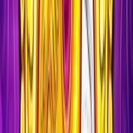
Add to
favorites
Pragmatic Play
•