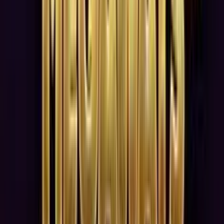
Cleopatra. La Regina d'Egitto, capace di far perdere la testa
ad imperatori e condottieri, è qui dipinta come una divinità,
circondata di simboli sacri come il serpente, il falco e il gatto.
Invocando il suo favore potremo tentare la nostra fortuna, in
questa slot da 5 rulli e 4 righe, ben 40 linee di pagamento, con
RTP del 96,50% e una volatilità molto alta.
Eye of Cleopatra: Caratteristiche e
Gioco di Base
Sulla sabbia dorata del deserto, le colonne del palazzo dei
Faraoni si stagliano alla nostra destra, inframezzate da palme
lussureggianti. Una melodia araba ci accompagna nel
percorso, rendendo l'esperienza quanto più immersiva
possibile. Il nostro sguardo è però tutto volto alla griglia di
gioco, che si frappone tra noi e l'ingresso, quasi a significare
che soltanto con il favore dei rulli avremo diritto ad entrare e
godere della presenza e delle ricchezze della Regina.
I rulli sono incastonati in una griglia molto ben dettagliata a
livello grafico, con colori che ricordano lo scettro del faraone.
I simboli minori sono disegnati su pergamena, mentre i più