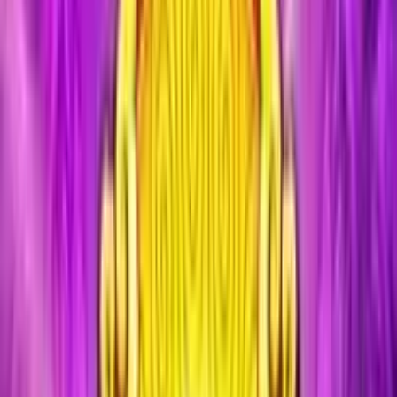
Slot Gratis
Slot Gratis
Nuove
Bar
VLT
Book of Ra
Cleopatra
Egitto
Megaways
Oriente
Frutta
Pirati
Vampiri
Software
IGT
Novomatic
Capecod
WMG
Pragmatic Play
Big Time Gaming
Play'n Go
Netent
Big Time Gaming