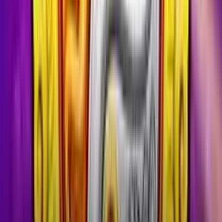
5.0
/5
HOT SLOT
Gioco Gratis
Elemental Gems Megaways
Add to
favorites
Pragmatic Play
•