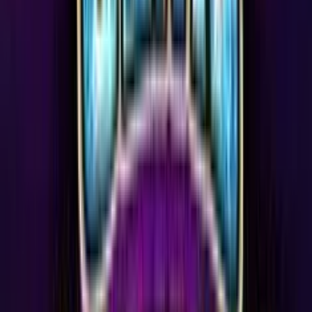
giocato. 
#
3
riscattar
bisogna r
4.0
/5
•
(
2
Voti
)
1 sola vo
Betflag
Recensione
Requisiti
Bonus
progress
ottenibil
base del
giocato. 
riscattar
bisogna r
1 sola vo