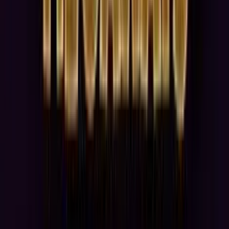
redditizi hanno il loro sfondo personalizzato, con un colore
ciascuno che li identifichi: viola, verde, blu, dorato. Vicino alle
colonne vediamo un misterioso medaglione dorato, con
l'occhio della Regina al centro e tanti piccoli cerchi intorno, il
cui meccanismo incuriosisce già a prima vista, invogliandoci a
premere il tasto di start, per saperne di più.
Le meccaniche di gioco sono semplici, la slot paga
all'allinearsi da destra verso sinistra di 3 o più icone dello
stesso tipo, secondo una delle linee di pagamento, che in
questa slot sono 40 e sono consultabili nella tabella Info.
La puntata minima consentita è di 0,20 €, quella massima è di
100,00 €. E' possibile effettuare la conversione in gettoni
tramite un semplice tasto. La vincita massima calcolata è di
4000x la scommessa di base, e al raggiungimento della cifra
il premio viene incassato e lo spin termina (sia esso un giro
gratuito o normale).
La figura con il payout maggiore è proprio la regina Cleopatra,
che paga fino a 10x. Notiamo la sua importanza anche dal
fatto che nonostante non sia una figura bonus si è scelto di
mostrarla a figura intera, se si allineano fino a 4 icone in
verticale. Altre figure paganti sono il faraone consorte, con