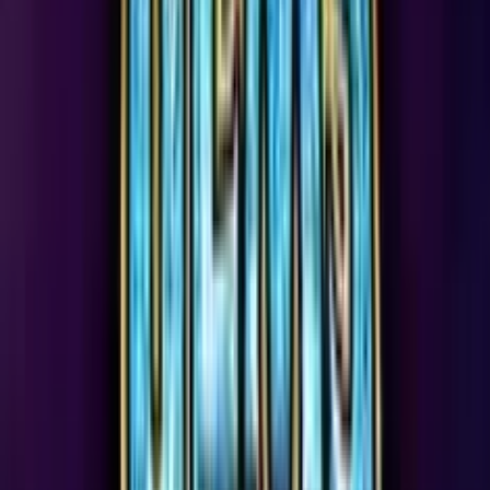
Bonus B
5000€ B
Ricarica
R
di Giocat
Bonus
progress
ottenibil
base del