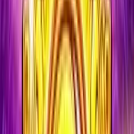
Soldi Veri
I miei giochi preferiti
Nessuna slot preferita ancora
Inizia ad aggiungere slot ai tuoi preferiti!
home
/
Slot Gratis
/
Eye of Cleopatra
Eye of Cleopatra
da
Pragmatic Play