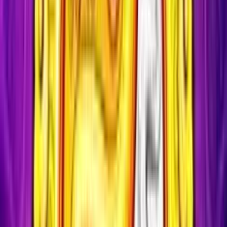
5.0
/5
HOT SLOT
Gioco Gratis
Snakes and Ladders Megadice
Add to
favorites
Pragmatic Play
•