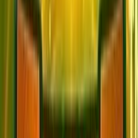
Gioco Gratis
Premendo "Gioco Gratis", confermi di avere almeno 18 anni.