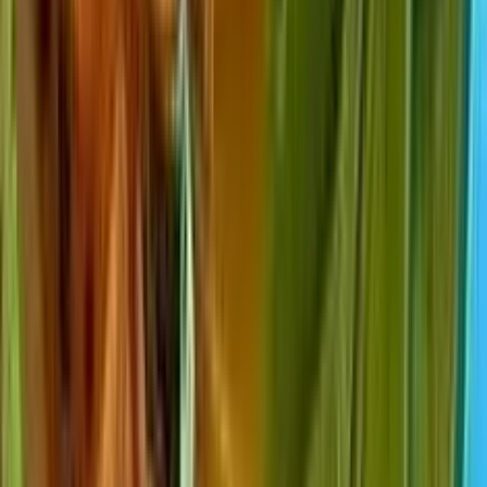
Domande Frequenti
Qual è il tema grafico della slot machine Deuces Wild?
Il tema di questa slot machine online è quello più tradizionale
di tutti: si gioca con le classiche carte, i cui simboli sono ben
noti.
Quali sono i giochi extra e simboli bonus di Deuces Wild?
Abbiamo la possibilità di incassare o raddoppiare tramite
l’apposita funzione speciale. Oltre ai classici simboli, c’è
anche un jolly polivalente e utile a creare delle combinazioni
vincenti.
Quante payline offre Deuces Wild?
La struttura di Deuces Wild non è quella classica dei giochi di
slot, per cui non ci sono rulli e linee di pagamento.