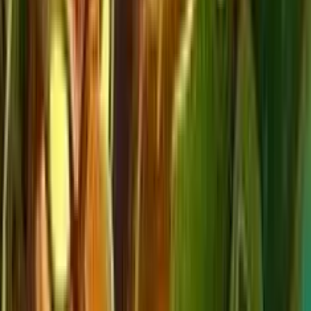
Deuces Wild, la scala reale è chiaramente il simbolo più
remunerativo e paga 4.000 volte la somma scommessa, un
poker d’assi ci da 1.000x, la scala reale wild 125x, colore
porta un bel 75x, il full offre 15 volte la somma giocata così
come il colore, la scala paga 10 volte e il tris 5x.
Jolly:
la carta col numero 2 è il jolly della slot machine e da al
giocatore la possibilità di andare a formare delle combo
vincenti con nientemeno che 5 simboli, il che è chiaramente
non fattibile nel normale regolamento del gioco. Oltretutto
quando si ottiene un poker di 2, si va incontro ad uno dei
pagamenti più ingenti di Deuces Wild.
Incassa o Raddoppia:
quando si ottiene una vincita dal tris in
su (che poi è la vincita minima disponibile nel gioco), si va
incontro alla possibilità di poter raddoppiare la somma
conquistata. Occhio però a non darci troppo dentro, perché il
rischio di perdere tutto è sempre dietro l’angolo.
Alternative simili a Deuces Wild
Come 100 Burning Hot, ci sono altre slot che offrono un
gameplay e tema di questo tipo: