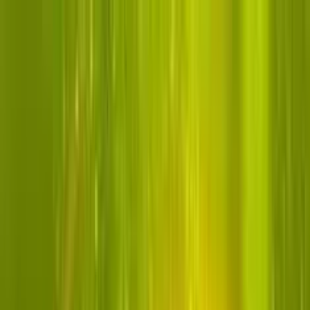
Il gioco è vietato ai minori e può causare dipendenza
patologica - probabilità di vincita
Slot Mania
Slot Mania
Slot Gratis
Slot Gratis
Nuove
Bar
VLT
Book of
Ra
Cleopatra
Egitto
Megaways
Oriente
Frutta
Pirati
Vampiri
Software
IGT
Novomatic
Capecod
WMG
Pragmatic Play
Big Time
Gaming
Play'n Go
Netent
Big Time Gaming
Tutti i provider