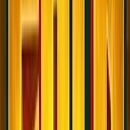
5.0
/5
HOT SLOT
Gioco Gratis
Aztec Gold
Add to
favorites
iSoftBet
•