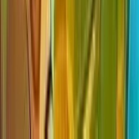
Valerio Sulfaro
Ruolo
:
Senior Copywriter
Esperienza
:
6+ Anni
Specializzazione
:
Recensioni Giochi
Esperto del mondo del gambling, Valerio è un Copywriter che
cerca di fornire ai suoi lettori un quadro più chiaro su giochi e
tematiche del momento. In passato ha collaborato con varie
testate legate al gioco ed è stato responsabile dei contenuti
di Betway.
Recensioni Utenti
0.0
/
5
Basato su
0
Recensione
Scrivi una recensione