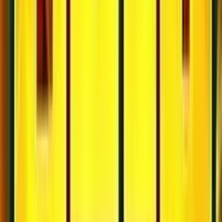
Bonus B
600€ Bo
Ricarica 
Free Spi
FS
Requis
#
1
Giocata
raggiung
4.0
/5
•
(
1
Voti
)
30 giorni
NetBet
Recensione
Requisiti
40x da
raggiung
30 giorni