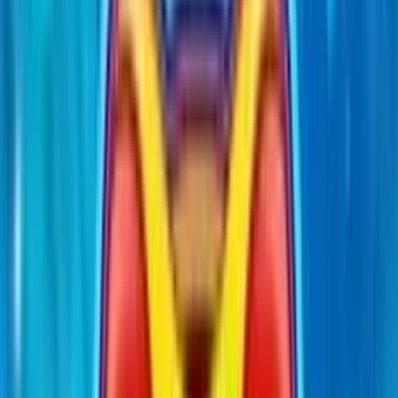
Soldi Veri
Elenco Casino AAMS
Casino Senza Deposito
Bonus Free
Spin
Migliori Bonus Benvenuto
Slot Online Soldi Veri
Guida
Guida Casino
Garanzie Licenza AAMS
Gioco
Responsabile
Registrazione Casinò AAMS
Blog
Slot Gratis
Nuove Slot
Soldi Veri
Menu