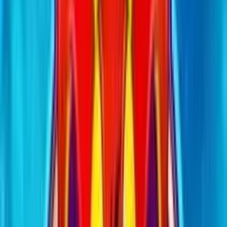
Tutti i provider
Soldi Veri
Elenco Casino AAMS
Casino Senza Deposito
Bonus Free Spin
Migliori Bonus Benvenuto
Slot Online Soldi Veri
Guida
Guida Casino
Garanzie Licenza AAMS
Gioco Responsabile
Registrazione Casinò AAMS
Blog
Link Rapidi
Slot Gratis
Nuove Slot