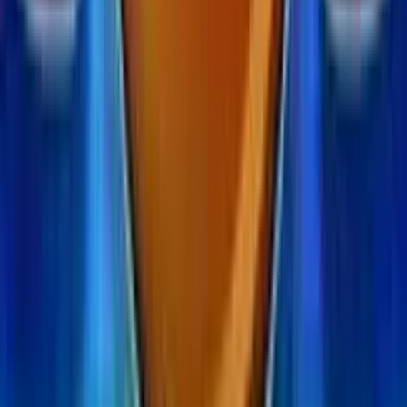
protagonisti di questa originale slot machine ispirata ai
vampiri, i famigerati mostri succhiasangue già fonte di
ispirazione per innumerevoli libri e film. Il tema è ben
rappresentato grazie ad una buona grafica e ad effetti sonori
degni del miglior film horror. Inoltre la slot offre la possibilità
di ottenere importanti vincite grazie ad un terrificante "Bonus
Game"
Blood Suckers Slot Machine Gratis:
recensione
La “Blood Suckers” è una slot machine firmata NetEnt ed
ispirata alla legenda dei vampiri, i famosissimi mostri
“succhiasangue” già fonte di ispirazione di innumerevoli libri e
film. Il tema, già abbastanza tenebroso, è reso ancora più
tetro dalla presenza di spaventosi vampiri e da un sonoro
degno del miglior film horror. Il tutto comunque non risulta mai
essere di cattivo gusto ed eccessivo garantendo in questo
modo, anche ai non amanti del genere, una piacevole
esperienza di gioco.
Inoltre grazie ai suoi 5 rulli, alle sue 25 linee di puntata ed ai
vari bonus presenti, tra cui il Wild e lo Scatter, promette al