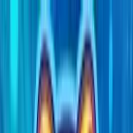
Il gioco è vietato ai minori e può causare dipendenza
patologica - probabilità di vincita
Slot Mania
Slot Mania
Slot Gratis
Slot Gratis
Nuove
Bar
VLT
Book of
Ra
Cleopatra
Egitto
Megaways
Oriente
Frutta
Pirati
Vampiri
Software
IGT
Novomatic
Capecod
WMG
Pragmatic Play
Big Time
Gaming
Play'n Go
Netent
Big Time Gaming
Tutti i provider