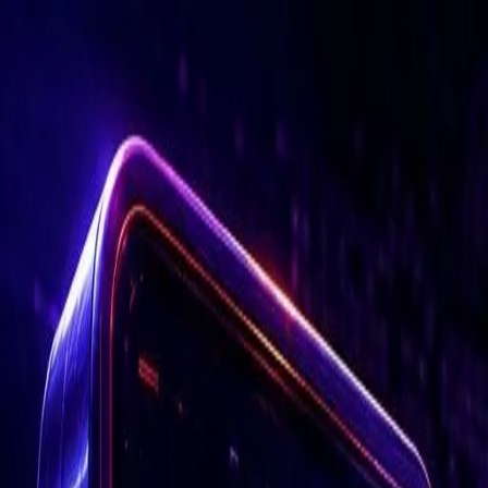
Il gioco è vietato ai minori e può causare dipendenza patologica 
Slot Mania
Slot Mania
Slot Gratis
Slot Gratis
Nuove
Bar
VLT
Book of Ra
Cleopatra
Egitto
Megaways
O
Software
IGT
Novomatic
Capecod
WMG
Pragmatic Play
Big Time Gaming
Pl
Soldi Veri
Elenco Casino AAMS
Casino Senza Deposito
Bonus Free Spin
M