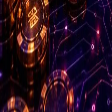
Secondo l’analista Mauro Natta, i clienti sono i primi giudici d
Per Saperne di Più
Davide
IACOLINO
Primo Piano
31
Jul
,
2026
Remote Gaming Duty: la nuova tassazione UK che sconvolg
Remote Gaming Duty: il nuovo regime fiscale è una mazzata
Per Saperne di Più
Davide
Luciani
Primo Piano
3
Jul
,
2026
Slot false e giochi copiati: come cresce la contraffazione
Un'indagine su 50.000 URL accende l'allarme nel settore. Cosa