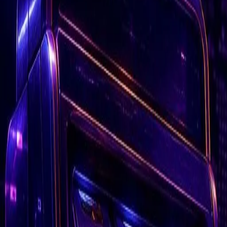
Guida
Guida Casino
Garanzie Licenza AAMS
Gioco Responsabile
Regis
Blog
Slot Gratis
Nuove Slot
Soldi Veri
Menu
Slot Gratis
Slot Gratis
Nuove
Bar
VLT