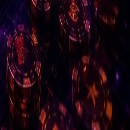
 più completa