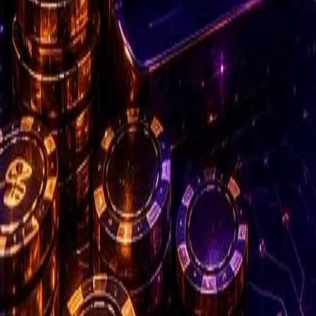
Davide Luciani
Ruolo
:
Caporedattore
Esperienza
:
8+ Anni
Specializzazione
:
Recensioni Giochi
Professionista nel settore Editoria collabora da anni con il no
uno dei redattori storici di Sportcafe24.com e di altri quotidiani
Related Articles
Davide
Luciani
Primo Piano
6
Aug
,
2026
Giocatori di casinò tra bias, frenesia e ricerca di novità