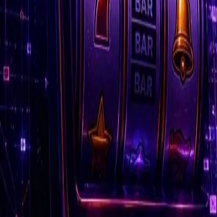
Bonus Free Spin
Migliori Bonus Benvenuto
Slot Online Soldi Veri
Guida
Guida Casino
Garanzie Licenza AAMS
Gioco Responsabile
Registrazione Casinò AAMS
Blog
Link Rapidi
Slot Gratis
Nuove Slot
Soldi Veri
I miei giochi preferiti