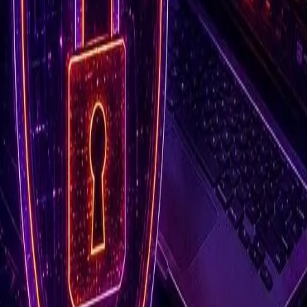
stro team per la produzione di contenuti e recensioni degli opera
 online dedicati al calcio e alla cronaca nazionale.