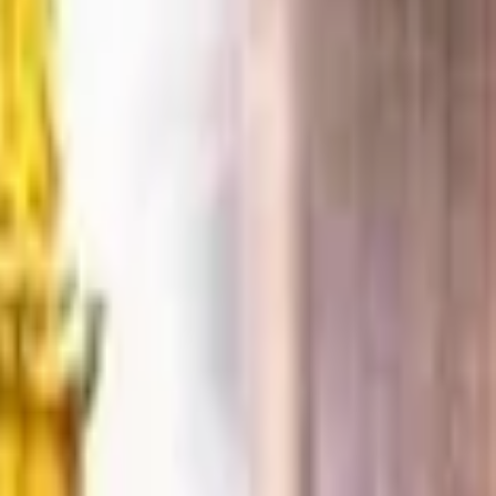
oni con star della musica e per le meccaniche Cluster Pays.