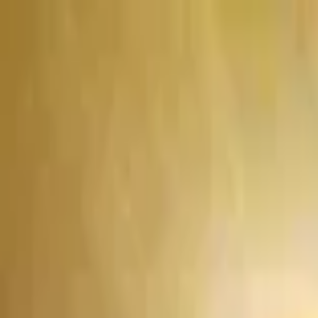
Il gioco è vietato ai minori e può causare dipendenza patologica 
Slot Mania
Slot Mania
Slot Gratis
Slot Gratis
Nuove
Bar
VLT
Book of Ra
Cleopatra
Egitto
Megaways
O
Software
IGT
Novomatic
Capecod
WMG
Pragmatic Play
Big Time Gaming
Pl
Soldi Veri
Elenco Casino AAMS
Casino Senza Deposito
Bonus Free Spin
M