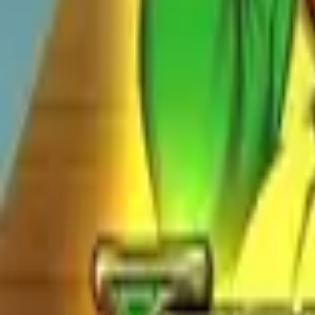
HOT SLOT
Gioco Gratis
Ice Joker
Add to
favorites
Play'n GO
•