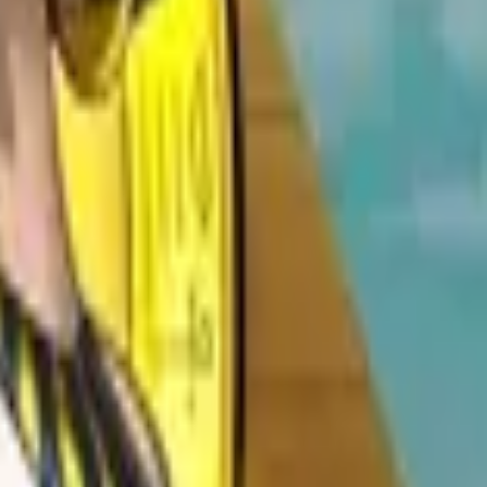
oni con star della musica e per le meccaniche Cluster Pays.