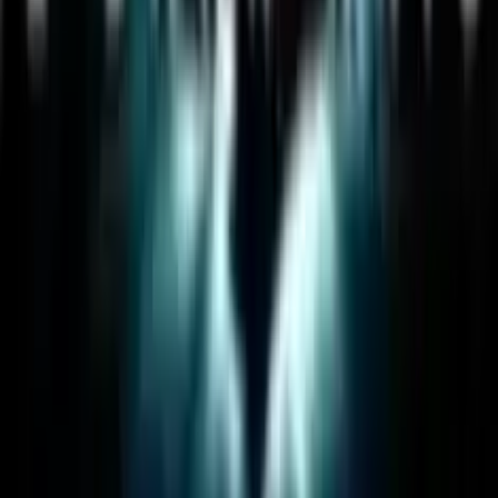
0.0
/5
Gioco Gratis
Journey of the Sun
Add to
favorites
Microgaming
•