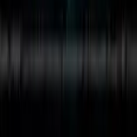
4.0
/5