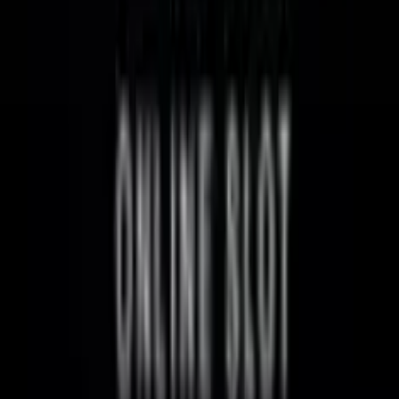
0.0
/5
Gioco Gratis
Untamed Wolf
Add to
favorites
Microgaming
•