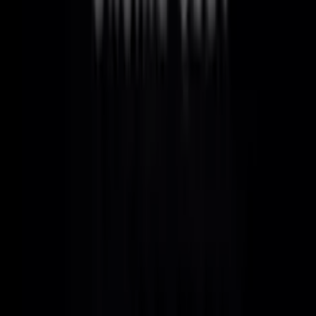
0.0
/5
Gioco Gratis
Thunderstruck
Add to
favorites
Microgaming
•