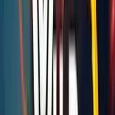
0.0
/5
The Pendragon Legend Casino che
offrono questo gioco
Bo
Casinò Online
Voto Utenti
Benv