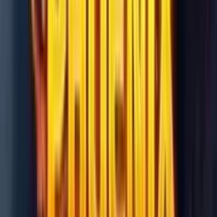
Free Spi
FS
Requis
Giocata
vincite g
vengono
accredit
bonus re
#
2
requisito
puntata 
4.0
/5
•
(
1
Voti
)
di divent
Leovegas
Recensione
prelevabil
Requisiti
Le vincit
generate
accredit
bonus re
requisito
puntata 
di divent
prelevabil