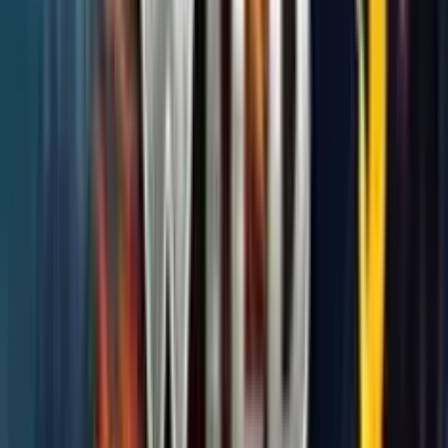
Bonus B
2100€
Cashbac
di Giocat
a 2.000€
su 30 slo
selezion
sul Live 
sullo Spo
giocata e
#
1
giorni, w
10x e val
4.2
/5
•
(
17
Voti
)
giorni.