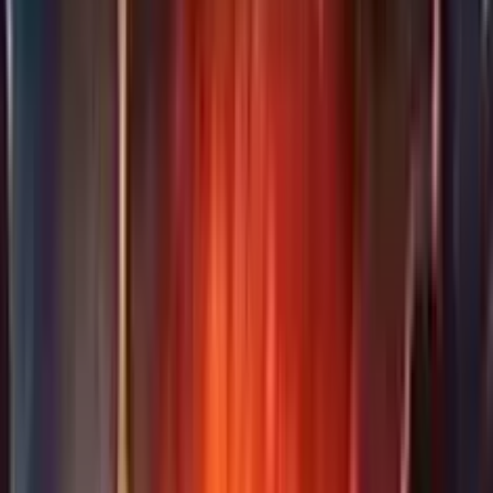
le puntate variano da 0,20€ a 40€, permettendo ai giocatori
più fortunati di moltiplicare fino a 1.000 volte la loro puntata.
Stile e design
Una cosa salta subito all'occhio: la cura maniacale dei dettagli.
Ci troviamo di fronte a un capolavoro grafico: dai draghi,
emblemi di potenza e magia, ai ritratti di personaggi storici
come Artù e la principessa, tutto è reso con un realismo
mozzafiato. E come non menzionare quel saggio dall'aspetto
enigmatico, con la sua lunga barba candida? Potrebbe essere
Merlino o un altro druido, a te l'interpretazione.
I simboli minori, come le lettere Q, J e K, brillano di una luce
dorata, impreziositi da dettagli medievali. E il tutto si svolge
davanti allo sfondo di un castello imponente, simbolo di
Camelot, con torri altissime e un'aura dorata che inonda la
scena.
Funzioni speciali e bonus
Ma non è tutto oro quello che luccica. Questa slot è infatti
arricchita da simboli speciali come il Wild e lo Scatter, che