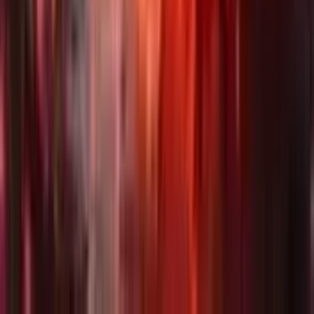
testate legate al gioco ed è stato responsabile dei contenuti
di Betway.
Recensioni Utenti
0.0
/
5
Basato su
0
Recensione
Scrivi una recensione
5