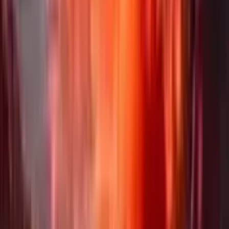
scrigni dorati, ciascuno dei quali nasconde diverse opzioni di
Free Spins e moltiplicatori.
Quante payline offre "The Pendragon Legend" gratis?
La slot "The Pendragon Legend" presenta un totale di 20 linee
di pagamento, offrendo ai giocatori numerose chance di
vincita ad ogni giro. Grazie al suo layout tradizionale 5x3, le
combinazioni vincenti sono varie e molteplici, garantendo
un'esperienza di gioco sempre dinamica e avvincente.
Valerio Sulfaro
Ruolo
:
Senior Copywriter
Esperienza
:
6+
Anni
Specializzazione
:
Recensioni Giochi