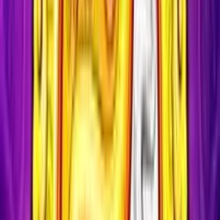
5.0
/5
HOT SLOT
Gioco Gratis
Snakes and Ladders Megadice
Add to
favorites
Pragmatic Play
•