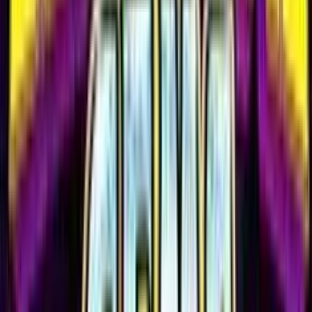
Fun Bon
fino a 5
65, validi
giorni, C