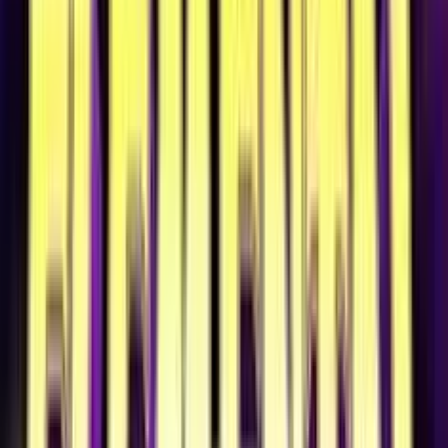
Bonus B
2100€
Cashbac
di Giocat
a 2.000€
su 30 slo
selezion
sul Live
sullo Spo
giocata e
#
1
giorni, w