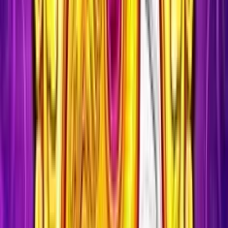
5.0
/5
HOT SLOT
Gioco Gratis
Spaceman
Add to
favorites
Pragmatic Play
•