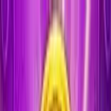
Il gioco è vietato ai minori e può causare dipendenza
patologica - probabilità di vincita
Slot Mania
Slot Mania
Slot Gratis
Slot Gratis
Nuove
Bar
VLT
Book of
Ra
Cleopatra
Egitto
Megaways
Oriente
Frutta
Pirati
Vampiri
Software
IGT
Novomatic
Capecod
WMG
Pragmatic Play
Big Time
Gaming
Play'n Go
Netent
Big Time Gaming
Tutti i provider