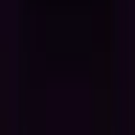
Quali sono i simboli bonus della slot machine The Hand of Midas?
La slot prevede due soli simboli speciali, il wild e lo scatter,
che raffigurano rispettivamente una grossa lettera W e una
mano d'oro.
Come si gioca alla slot machine The Hand of Midas?
La slot prevede 5 rulli e 20 linee di puntata fisse, e simboli
regolari con i quali poter comporre combinazioni vincenti con
premi fino a 4000 gettoni.
Valerio Sulfaro