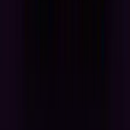
La slot machine The Hand of Midas prevede due soli simboli
speciali, il wild e lo scatter, che raffigurano rispettivamente
una lettera W e una mano d'oro. Il primo simbolo è associato
alla funzione di jolly e al moltiplicatore di vincite presente
sulla destra. Quando estratto infatti questo simbolo può
sostituirsi agli altri simboli di gioco eccetto lo scatter e
facilitare la creazione di combinazioni vincenti. Ogni wild
estratto inoltre può aumentare il valore del moltiplicatore di
vincite della slot da un minimo di 1 massimo di 3 unità.
Estraendo invece tre simboli scatter il giocatore attiva il
bonus free spins e vede comparire sullo schermo dei piccoli
rulli sui quali poter estrarre solo dei valori numerici. La
somma dei valori estratti durante questa fase determina il
numero di giocate gratuite vinte dal giocatore.
Domande Frequenti
Quali sono i premi in palio con la slot machine The Hand of Midas?
La slot prevede premi per singola combinazione che
possono raggiungere i 4000 gettoni.