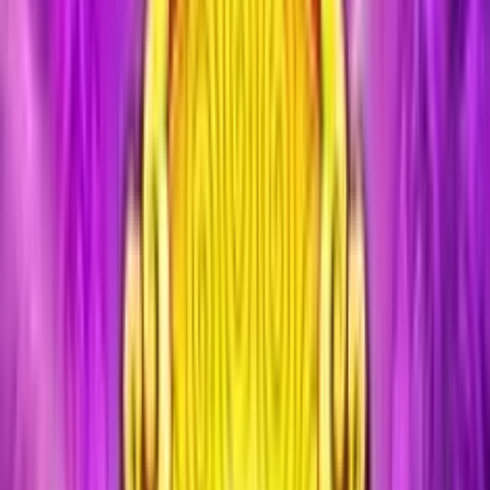
Slot Gratis
Slot Gratis
Nuove
Bar
VLT
Book of Ra
Cleopatra
Egitto
Megaways
Oriente
Frutta
Pirati
Vampiri
Software
IGT
Novomatic
Capecod
WMG
Pragmatic Play
Big Time Gaming
Play'n Go
Netent
Big Time Gaming