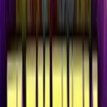
Bo
Casinò Online
Voto Utenti
Benv