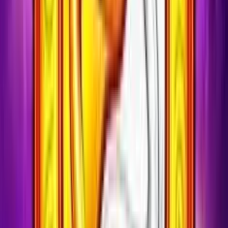
Add to
favorites
Pragmatic Play
•