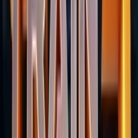
0
%
4