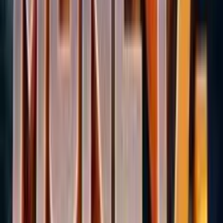
La slot Castaway Cove Dream Drop è un gioco in cui ci
troviamo nel mondo dei pirati e dei loro forzieri nascosti: un
tuffo in un’ambientazione avventurosa, dinamica e
coinvolgente.
Quali sono i giochi extra e simboli bonus di Castaway Cove Dream
Drop?
A livello di funzioni speciali che vengono offerte in questo
gioco, abbiamo i soliti free spins che non guastano mai, ma
anche una funzione Dream Drop e dei simboli di forzieri che
possono rendere la nostra esperienza di gioco fino a 4.364
volte più redditizia!
Quante payline offre Castaway Cove Dream Drop?
Il formato qui presente per i rulli è un 6x4 con 466 linee di
puntata a disposizione del giocatore.