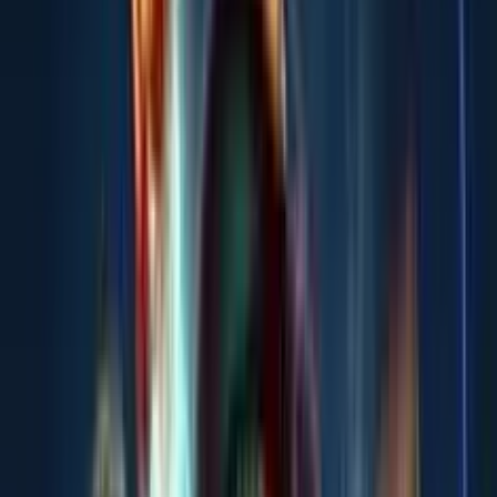
Soldi Veri
I miei giochi preferiti
Nessuna slot preferita ancora
Inizia ad aggiungere slot ai tuoi preferiti!
home
/
Slot Gratis
/
Castaway Cove Dream Drop
Castaway Cove Dream Drop
da
Relax Gaming