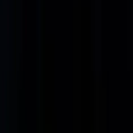
di giochi e casinò online e divulgatore di informazioni relative
al mondo del gioco online. Slot Mania aderisce alle linee
guida e regolamentazione dettate da ADM e di conseguenza
produce contenuti in linea con le normative vigenti in Italia.
Slot Mania non partecipa alla raccolta di scommesse per
conto proprio o di soggetti terzi. Slot Mania promuove il gioco
responsabile e sicuro.
Chi Siamo
Mappa del Sito
Gioco Responsabile
Privacy Policy