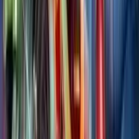
Add to
favorites
Relax Gaming
•