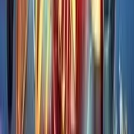
4.5
/5
Castaway Cove Dream Drop Casino che
offrono questo gioco