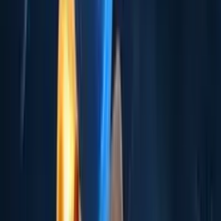
Slot Gratis
Slot Gratis
Nuove
Bar
VLT
Book of Ra
Cleopatra
Egitto
Megaways
Oriente
Frutta
Pirati
Vampiri
Software
IGT
Novomatic
Capecod
WMG
Pragmatic Play
Big Time Gaming
Play'n Go
Netent
Big Time Gaming