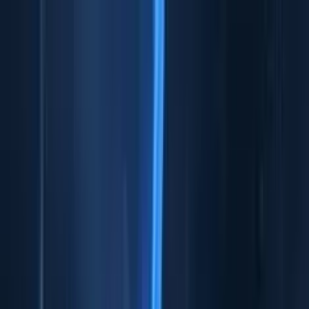
Il gioco è vietato ai minori e può causare dipendenza
patologica - probabilità di vincita
Slot Mania
Slot Mania
Slot Gratis
Slot Gratis
Nuove
Bar
VLT
Book of
Ra
Cleopatra
Egitto
Megaways
Oriente
Frutta
Pirati
Vampiri
Software
IGT
Novomatic
Capecod
WMG
Pragmatic Play
Big Time
Gaming
Play'n Go
Netent
Big Time Gaming
Tutti i provider