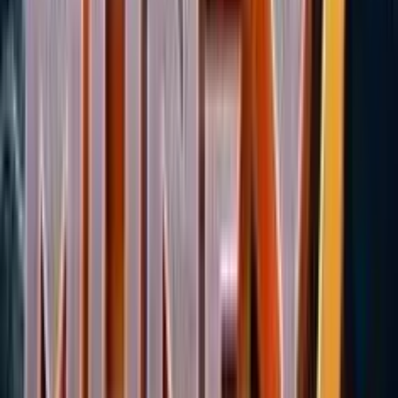
Cove Dream Drop
Non è difficile appassionarsi ai giochi di slot a tema pirati, e
Castaway Cover Dream Drop non fa differenza: il gioco è
un’avventura all’insegna di tesori nascosti e segreti tutti da
svelare, con una grafica che ci propone rulli molto qualitativi
ed uno sfondo davvero ottimo. La colonna sonora rilassa e ci
porta mentalmente all’interno dell’ambientazione che si vuol
ricreare. Il pezzo forte però qui non è il design, ma la
giocabilità! Questa slot machine online è infatti un inno alla
capacità di offrire varietà e divertimento: dai free spins al
Bonus Dream Drop, c’è modo di arrivare ad accaparrarsi
nientemeno che 10 milioni di euro! Certo, è difficilissimo che
ciò avvenga, ma il succo del discorso è che siamo davanti a
un gioco generoso a livello di payout e che, casualmente, può
attivare funzioni in grado di svoltarci la partita in qualsiasi
momento. Questa è proprio la tipologia di giochi più amata in
assoluto, per cui dobbiamo dire che Relax Gaming ha fatto
davvero un ottimo lavoro.
Domande Frequenti
Qual è il tema grafico della slot machine Castaway Cove Dream Drop?