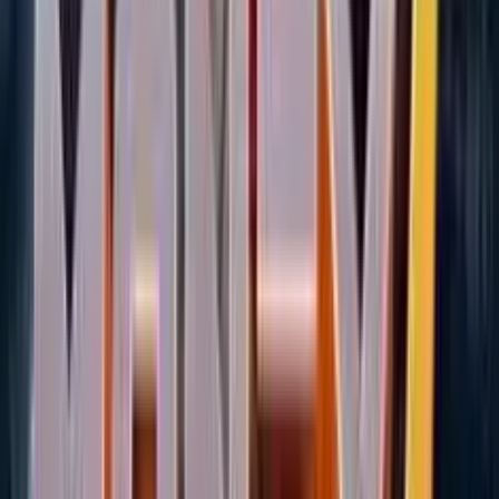
arriva a moltiplicare la vincita per 2.000x!).
Dream Drop:
bonus principale del gioco, viene attivato in via
del tutto casuale durante il gioco di base e porta alla vittoria
di uno dei cinque jackpot messi a disposizione da Castaway
Cove Dream Drop. Il più grande è ovviamente il Mega
Jackpot, che può arrivare ad assegnare al giocatore, udite
udite… 10 milioni di euro in premi!
Alternative simili a Castaway Cove
Dream Drop
Se non ne hai abbastanza e vuoi provare altri giochi a tema
pirati non ti preoccupare, il nostro catalogo è qui per
soddisfare le tue richieste. Perché non provare uno dei
seguenti giochi?
Pirate Queen
di Tada Gaming;
Pirate Chest
di Playson;
Pirate Golden Age
di Pragmatic Play.
Verdetto finale sulla slot Castaway