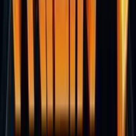
0
%
2