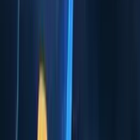
Soldi Veri
Elenco Casino AAMS
Casino Senza Deposito
Bonus Free
Spin
Migliori Bonus Benvenuto
Slot Online Soldi Veri
Guida
Guida Casino
Garanzie Licenza AAMS
Gioco
Responsabile
Registrazione Casinò AAMS
Blog
Slot Gratis
Nuove Slot
Soldi Veri
Menu